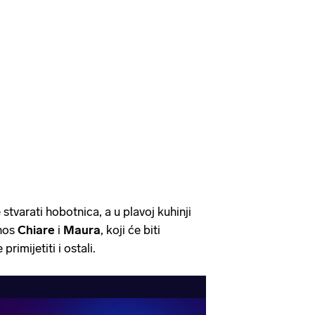
tvarati hobotnica, a u plavoj kuhinji
dnos
Chiare
i
Maura
, koji će biti
rimijetiti i ostali.