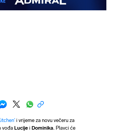
Kitchen'
i vrijeme za novu večeru za
m vođa
Lucije
i
Dominika
. Plavci će