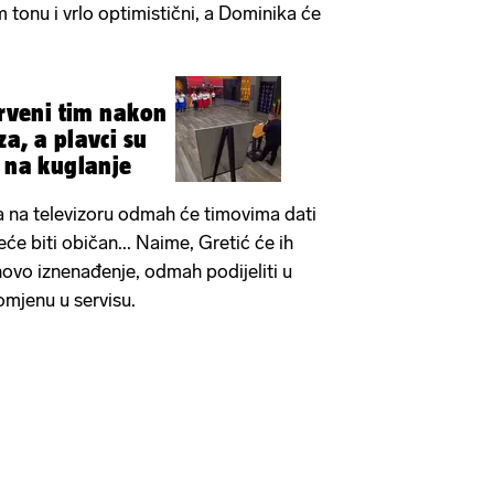
m tonu i vrlo optimistični, a Dominika će
crveni tim nakon
a, a plavci su
k na kuglanje
na televizoru odmah će timovima dati
eće biti običan... Naime, Gretić će ih
jihovo iznenađenje, odmah podijeliti u
omjenu u servisu.