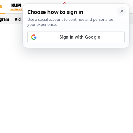
S
PRIJAVA
ogram
Vidi još…