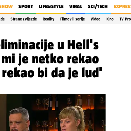
SHOW
SPORT
LIFE&STYLE
VIRAL
SCI/TECH
EXPRES
zde
Strane zvijezde
Reality
Filmovi i serije
Video
Kino
TV Pr
liminacije u Hell's
 mi je netko rekao
 rekao bi da je lud'