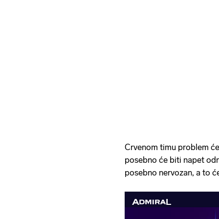
Crvenom timu problem će s
posebno će biti napet o
posebno nervozan, a to će p