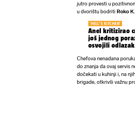
jutro provesti u pozitivno
u dvorištu bodriti
Roko K
.
'HELL'S KITCHEN'
Anel kritizirao 
još jednog poraz
osvojili odlaza
Chefova nenadana poruka 
do znanja da ovaj servis n
dočekati u kuhinji i, na n
brigade, otkrivši važnu pr