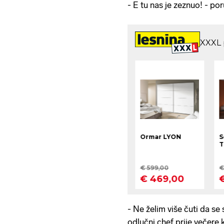
- E tu nas je zeznuo! - po
- Ne želim više čuti da se 
odlučni chef prije večere