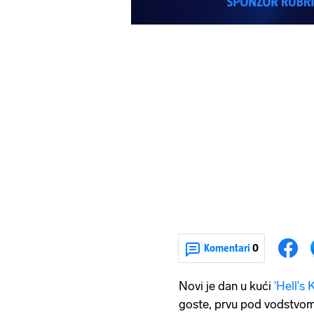
Komentari
0
Novi je dan u kući
'Hell's 
goste, prvu pod vodstvo