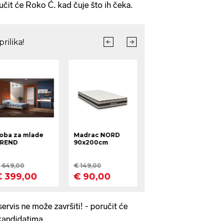
ručit će Roko Ć. kad čuje što ih čeka.
servis ne može završiti! - poručit će
 kandidatima.