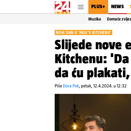
PLUS+
NEWS
Muzika
Domaće zvije
NOVI DAN U 'HELL'S KITCHENU'
Slijede nove e
Kitchenu: 'Da
da ću plakati,
Piše
Dora Pek
,
petak, 12.4.2024. u 12:32