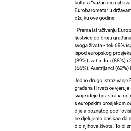
kultura “važan dio njihova 
Eurobarometar u državama
ožujku ove godine.
“Prema istraživanju Eurob
ljestvice po broju građana
svoga života - tek 68% isp
ispod europskog prosjeka 
(89%), zatim Irci (88%) i
(66%), Austrijanci (62%) 
Jedno drugo istraživanje
građana Hrvatske vjeruje
svoje ideje bez straha od c
s europskim prosjekom od
dijela poznatog pod “ovisi 
ne djelujemo baš kao da n
dio njihova života. To bi z