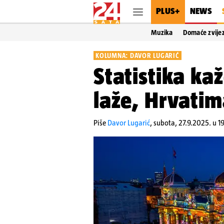
PLUS+
NEWS
Muzika
Domaće zvije
KOLUMNA: DAVOR LUGARIĆ
Statistika ka
laže, Hrvatim
Piše
Davor Lugarić
,
subota, 27.9.2025. u 1