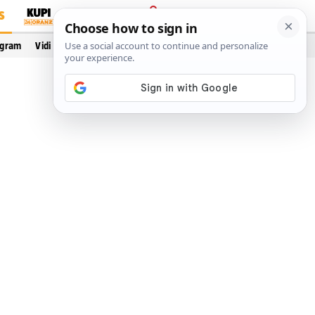
S
PRIJAVA
ogram
Vidi još…