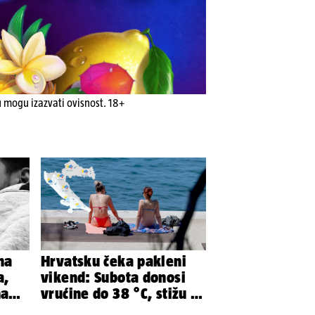
u mogu izazvati ovisnost. 18+
na
Hrvatsku čeka pakleni
a,
vikend: Subota donosi
na
vrućine do 38 °C, stižu i
 eura
grmljavinski pljuskovi