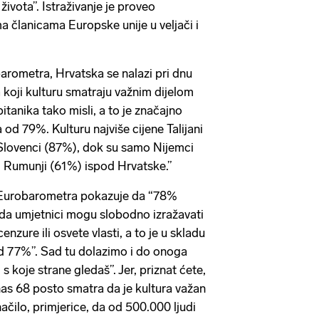
života”. Istraživanje je proveo
 članicama Europske unije u veljači i
arometra, Hrvatska se nalazi pri dnu
 koji kulturu smatraju važnim dijelom
itanika tako misli, a to je značajno
od 79%. Kulturu najviše cijene Talijani
 Slovenci (87%), dok su samo Nijemci
i Rumunji (61%) ispod Hrvatske.”
 Eurobarometra pokazuje da “78%
 da umjetnici mogu slobodno izražavati
enzure ili osvete vlasti, a to je u skladu
 77%”. Sad tu dolazimo i do onoga
s koje strane gledaš”. Jer, priznat ćete,
as 68 posto smatra da je kultura važan
načilo, primjerice, da od 500.000 ljudi