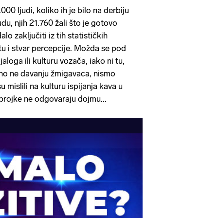
.000 ljudi, koliko ih je bilo na derbiju
u, njih 21.760 žali što je gotovo
alo zaključiti iz tih statističkih
tu i stvar percepcije. Možda se pod
ijaloga ili kulturu vozača, iako ni tu,
no ne davanju žmigavaca, nismo
 mislili na kulturu ispijanja kava u
a brojke ne odgovaraju dojmu...