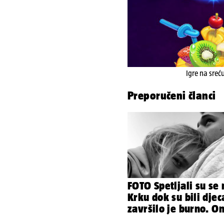
Igre na sreć
Preporučeni članci
FOTO Spetljali su se 
Krku dok su bili djec
završilo je burno. O
sad želi 50 milijuna