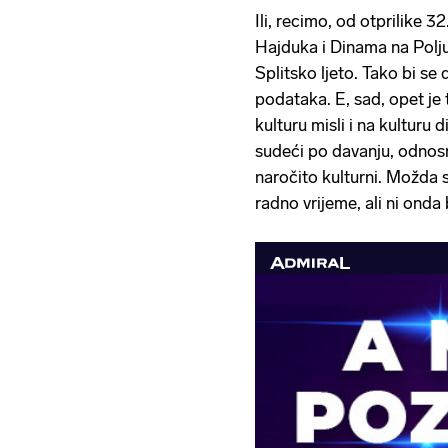
Ili, recimo, od otprilike 32
Hajduka i Dinama na Poljud
Splitsko ljeto. Tako bi se d
podataka. E, sad, opet je 
kulturu misli i na kulturu d
sudeći po davanju, odnos
naročito kulturni. Možda su
radno vrijeme, ali ni ond