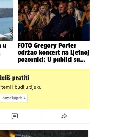
a u
FOTO Gregory Porter
,
održao koncert na Ljetnoj
pozornici: U publici su
bili Mateša i Blanka
eliš pratiti
 temi i budi u tijeku
davor lugarić