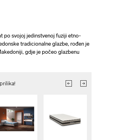
 po svojoj jedinstvenoj fuziji etno-
kedonske tradicionalne glazbe, rođen je
Makedoniji, gdje je počeo glazbenu
.