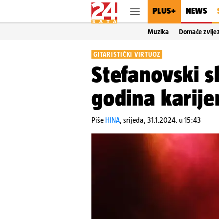
PLUS+
NEWS
Muzika
Domaće zvije
GITARISTIČKI VIRTUOZ
Stefanovski s
godina karije
Piše
HINA
,
srijeda, 31.1.2024. u 15:43