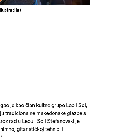
ilustracija)
gao je kao član kultne grupe Leb i Sol,
anju tradicionalne makedonske glazbe s
z rad u Lebu i Soli Stefanovski je
imnoj gitarističkoj tehnici i
i.