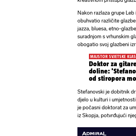
Nakon razlaza grupe Leb i 
obuhvatio različite glazb
jazza, bluesa, etno-glazbe
suradnjom s vrhunskim gla
obogatio svoj glazbeni izr
MAJSTOR SVJETSKE KLAS
Doktor za gitar
doline: 'Stefano
od stiropora mo
gitaru'
Stefanovski je dobitnik 
djelo u kulturi i umjetnost
je počasni doktorat za umj
iz Skopja, potvrđujući nje