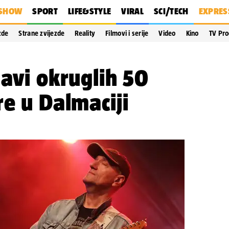
SHOW
SPORT
LIFE&STYLE
VIRAL
SCI/TECH
EXPRES
zde
Strane zvijezde
Reality
Filmovi i serije
Video
Kino
TV Pr
lavi okruglih 50
re u Dalmaciji