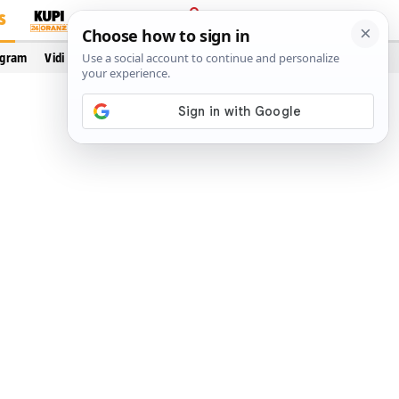
S
PRIJAVA
ogram
Vidi još…