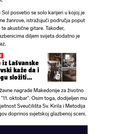
Sol posvetio se solo karijeri u kojoj je
ene žanrove, istražujući područja poput
 te akustične gitare. Također,
zbenicima diljem svijeta dodatno je
az.
E
e iz Lašvanske
vski kaže da i
gu složiti
državne nagrade Makedonije za životno
i "11. oktobar". Osim toga, dodijeljen mu
etnost Sveučilišta Sv. Kirila i Metodija
gov doprinos svjetskoj glazbenoj sceni.