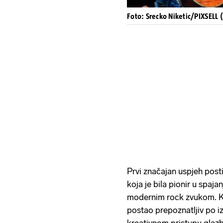
Foto: Srecko Niketic/PIXSELL (
Prvi značajan uspjeh posti
koja je bila pionir u spaj
modernim rock zvukom. Kro
postao prepoznatljiv po izn
kreativnom pristupu glazb