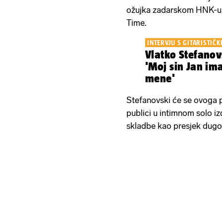
ožujka zadarskom HNK-u, 
Time.
INTERVJU S GITARISTIČ
Vlatko Stefanov
'Moj sin Jan im
mene'
Stefanovski će se ovoga pu
publici u intimnom solo iz
skladbe kao presjek dugog