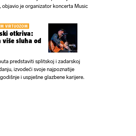
objavio je organizator koncerta Music
KIM VIRTUOZOM
ski otkriva:
a više sluha od
ta predstaviti splitskoj i zadarskoj
danju, izvodeći svoje najpoznatije
odišnje i uspješne glazbene karijere.