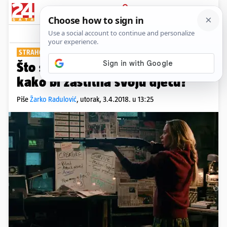
PRIJAVA
Show
Komentari
3
STRAHOVITO DJELO
Što sve će jedna majka učiniti
kako bi zaštitila svoju djecu?
Piše
Žarko Radulović
,
utorak, 3.4.2018. u 13:25