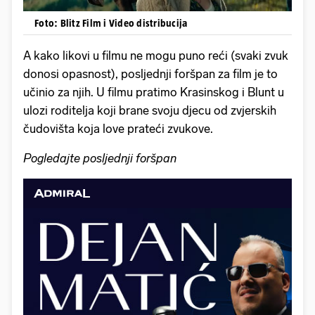
Foto: Blitz Film i Video distribucija
A kako likovi u filmu ne mogu puno reći (svaki zvuk
donosi opasnost), posljednji foršpan za film je to
učinio za njih. U filmu pratimo Krasinskog i Blunt u
ulozi roditelja koji brane svoju djecu od zvjerskih
čudovišta koja love prateći zvukove.
Pogledajte posljednji foršpan