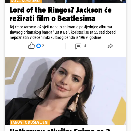
NOVA SURADNJA
Lord of the Ringos? Jackson će
režirati film o Beatlesima
Taj će oskarovac oživjeti napeto snimanje posljednjeg albuma
slavnog britanskog banda 'Let It Be', koristeći se sa 55 sati dosad
nepoznatih videosnimki kultnog benda iz 1969. godine
2
4
FANOVI ODUŠEVLJENI