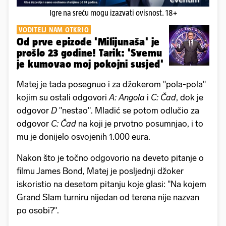
Igre na sreću mogu izazvati ovisnost. 18+
VODITELJ NAM OTKRIO
Od prve epizode 'Milijunaša' je
prošlo 23 godine! Tarik: 'Svemu
je kumovao moj pokojni susjed'
Matej je tada posegnuo i za džokerom "pola-pola"
kojim su ostali odgovori
A: Angola
i
C: Čad
, dok je
odgovor
D
"nestao". Mladić se potom odlučio za
odgovor
C: Čad
na koji je prvotno posumnjao, i to
mu je donijelo osvojenih 1.000 eura.
Nakon što je točno odgovorio na deveto pitanje o
filmu James Bond, Matej je posljednji džoker
iskoristio na desetom pitanju koje glasi: "Na kojem
Grand Slam turniru nijedan od terena nije nazvan
po osobi?".