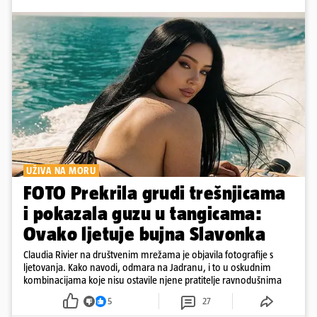
UŽIVA NA MORU
FOTO Prekrila grudi trešnjicama
i pokazala guzu u tangicama:
Ovako ljetuje bujna Slavonka
Claudia Rivier na društvenim mrežama je objavila fotografije s
ljetovanja. Kako navodi, odmara na Jadranu, i to u oskudnim
kombinacijama koje nisu ostavile njene pratitelje ravnodušnima
5
27