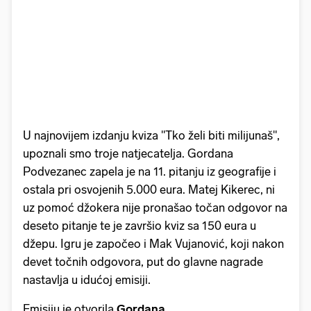
U najnovijem izdanju kviza "Tko želi biti milijunaš",
upoznali smo troje natjecatelja. Gordana
Podvezanec zapela je na 11. pitanju iz geografije i
ostala pri osvojenih 5.000 eura. Matej Kikerec, ni
uz pomoć džokera nije pronašao točan odgovor na
deseto pitanje te je završio kviz sa 150 eura u
džepu. Igru je započeo i Mak Vujanović, koji nakon
devet točnih odgovora, put do glavne nagrade
nastavlja u idućoj emisiji.
Emisiju je otvorila
Gordana