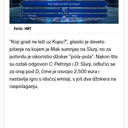
Foto: HRT
"Koji grad ne leži uz Kupu?", glasilo je deveto
pitanje na kojem je Mak sumnjao na
Slunj
, no za
potvrdu je iskoristio džoker "pola-pola". Nakon što
su ostali odgovori
C: Petrinja
i
D: Slunj
, odlučio se
za onaj pod
D
, čime je osvojio 2.500 eura i
nastavlja igru u idućoj emisiji, s još dva džokera na
raspolaganju.