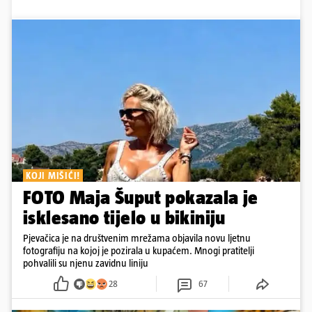
KOJI MIŠIĆI!
FOTO Maja Šuput pokazala je
isklesano tijelo u bikiniju
Pjevačica je na društvenim mrežama objavila novu ljetnu
fotografiju na kojoj je pozirala u kupaćem. Mnogi pratitelji
pohvalili su njenu zavidnu liniju
28
67