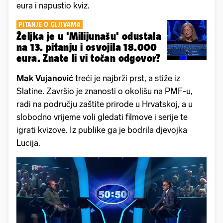
eura i napustio kviz.
PITANJE O GLJIVAMA
Željka je u 'Milijunašu' odustala
na 13. pitanju i osvojila 18.000
eura. Znate li vi točan odgovor?
Mak Vujanović
treći je najbrži prst, a stiže iz
Slatine. Završio je znanosti o okolišu na PMF-u,
radi na području zaštite prirode u Hrvatskoj, a u
slobodno vrijeme voli gledati filmove i serije te
igrati kvizove. Iz publike ga je bodrila djevojka
Lucija.