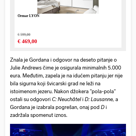
Znala je Gordana i odgovor na deseto pitanje o
Julie Andrews čime je osigurala minimalnih 5.000
eura. Međutim, zapela je na idućem pitanju jer nije
bila sigurna koji švicarski grad ne leži na
istoimenom jezeru. Nakon džokera "pola-pola"
ostali su odgovori
C: Neuchâtel
i
D: Lausanne,
a
Gordana je izabrala pogrešan, onaj pod
D
i
zadržala spomenut iznos.