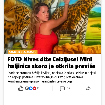
ZAGOLICALA MAŠTU
FOTO Nives diže Celzijuse! Mini
haljinica skoro je otkrila previše
'Kada se pronađu beštija i zvijer', napisala je Nives Celzijus u objavi
na kojoj je pozirala u kratkoj haljinici. Ovog ljeta očarava u
kombinacijama upravo narančaste i crvene boje
16
35