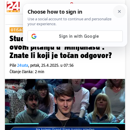
PRIJAVA
Show
Komentari
0
OTIŠAO KUĆI SA 150 EURA
Student Matej pogriješio je na
ovom pitanju u 'Milijunašu'.
Znate li koji je točan odgovor?
Piše
24sata
,
petak, 25.4.2025. u 07:56
Čitanje članka: 2 min