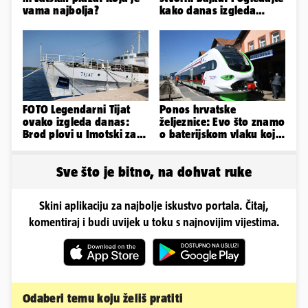
vama najbolja?
kako danas izgleda
dvorac u Zagorju
FOTO Legendarni Tijat
Ponos hrvatske
ovako izgleda danas:
željeznice: Evo što znamo
Brod plovi u Imotski za
o baterijskom vlaku koji
samo 20.000 eura
se sudario s teretnim
Sve što je bitno, na dohvat ruke
Skini aplikaciju za najbolje iskustvo portala. Čitaj,
komentiraj i budi uvijek u toku s najnovijim vijestima.
Odaberi temu koju želiš pratiti