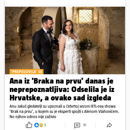
'PREPOLOVILA' SE
Ana iz 'Braka na prvu' danas je
neprepoznatljiva: Odselila je iz
Hrvatske, a ovako sad izgleda
Anu Jakuš gledatelji su upoznali u četvrtoj sezoni RTL-ova showa
'Brak na prvu', u kojem su je eksperti spojili s Alenom Vlahovićem.
No njihov odnos nije zaživio
3
10