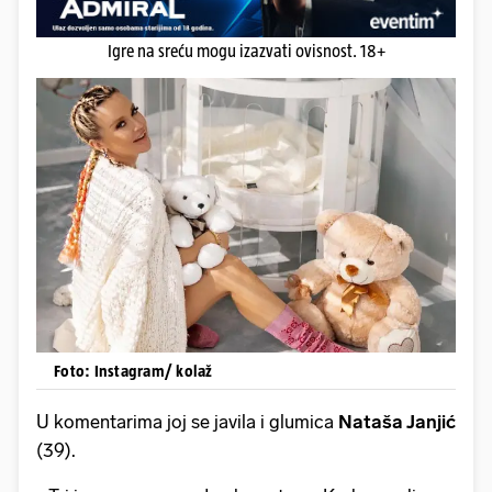
Igre na sreću mogu izazvati ovisnost. 18+
Foto: Instagram/ kolaž
U komentarima joj se javila i glumica
Nataša Janjić
(39).