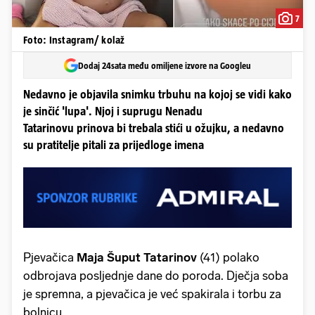
7
Foto: Instagram/ kolaž
Dodaj 24sata među omiljene izvore na Googleu
Nedavno je objavila snimku trbuhu na kojoj se vidi kako
je sinčić 'lupa'. Njoj i suprugu Nenadu
Tatarinovu prinova bi trebala stići u ožujku, a nedavno
su pratitelje pitali za prijedloge imena
Pjevačica
Maja Šuput Tatarinov
(41) polako
odbrojava posljednje dane do poroda. Dječja soba
je spremna, a pjevačica je već spakirala i torbu za
bolnicu.