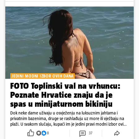
JEDINI MODNI IZBOR OVIH DANA
FOTO Toplinski val na vrhuncu:
Poznate Hrvatice znaju da je
spas u minijaturnom bikiniju
Dok neke dame uživaju u osvježenju na luksuznim jahtama i
privatnim bazenima, druge se rashlađuju uz more ili vježbaju na
plaži. U svakom slučaju, kupaći im je jedini pravi modni izbor ovih
dana
8
37