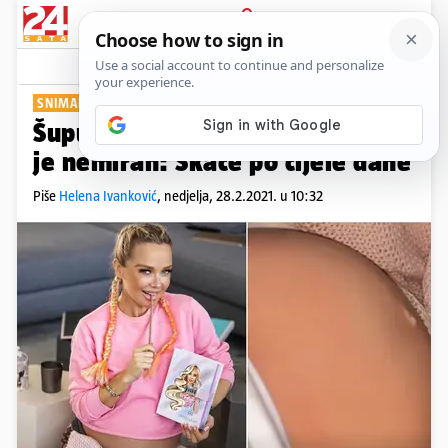
PRIJAVA
Show
Komentari
48
SNIMALA TRBUH
Šuput broji sitno do poroda, sin
je nemiran: Skače po cijele dane
Piše
Helena Ivanković
,
nedjelja, 28.2.2021. u 10:32