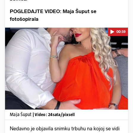
POGLEDAJTE VIDEO: Maja Šuput se
fotošopirala
00:59
Pokretanje videa...
Maja Šuput
| Video: 24sata/pixsell
Nedavno je objavila snimku trbuhu na kojoj se vidi