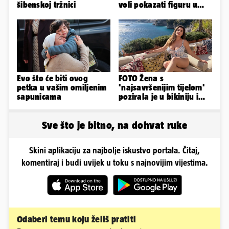
šibenskoj tržnici
voli pokazati figuru u
golišavim izdanjima...
Evo što će biti ovog
FOTO Žena s
petka u vašim omiljenim
'najsavršenijim tijelom'
sapunicama
pozirala je u bikiniju i
pokazala svoje bujne
obline...
Sve što je bitno, na dohvat ruke
Skini aplikaciju za najbolje iskustvo portala. Čitaj,
komentiraj i budi uvijek u toku s najnovijim vijestima.
Odaberi temu koju želiš pratiti