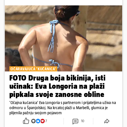
OČARAVAJUĆA 'KUĆANICA'
FOTO Druga boja bikinija, isti
učinak: Eva Longoria na plaži
pipkala svoje zanosne obline
'Očajna kućanica' Eva Longoria s partnerom i prijateljima uživa na
odmoru u Španjolskoj. Na krcatoj plaži u Marbelli, glumica je
plijenila pažnju svojom pojavom
7
10