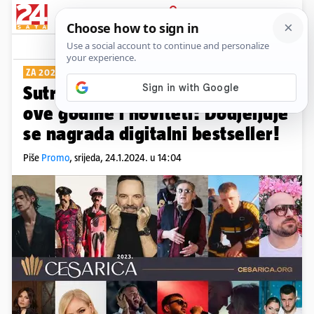
PRIJAVA
Show
Komentari
0
ZA 2023.
Sutra je dodjela 'Cesarice', a
ove godine i noviteti: Dodjeljuje
se nagrada digitalni bestseller!
Piše
Promo
,
srijeda, 24.1.2024. u 14:04