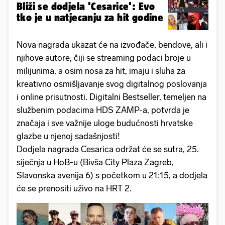
Bliži se dodjela 'Cesarice': Evo
tko je u natjecanju za hit godine
Nova nagrada ukazat će na izvođače, bendove, ali i
njihove autore, čiji se streaming podaci broje u
milijunima, a osim nosa za hit, imaju i sluha za
kreativno osmišljavanje svog digitalnog poslovanja
i online prisutnosti. Digitalni Bestseller, temeljen na
službenim podacima HDS ZAMP-a, potvrda je
značaja i sve važnije uloge budućnosti hrvatske
glazbe u njenoj sadašnjosti!
Dodjela nagrada Cesarica održat će se sutra, 25.
siječnja u HoB-u (Bivša City Plaza Zagreb,
Slavonska avenija 6) s početkom u 21:15, a dodjela
će se prenositi uživo na HRT 2.