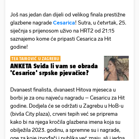
Još nas jedan dan dijeli od velikog finala prestižne
glazbene nagrade
Cesarica
! Sutra, u četvrtak, 25.
siječnja s prijenosom uživo na HRT2 od 21:15
saznajemo kome će pripasti Cesarica za Hit
godine!
TEA TAIROVIĆ U ZAGREBU
ANKETA Sviđa li vam se obrada
'Cesarice' srpske pjevačice?
Dvanaest finalista, dvanaest Hitova mjeseca u
borbi je za onu najveću nagradu – Cesaricu za Hit
godine. Dodjela će se održati u Zagrebu u HoB-u
(bivša City plaza), crveni tepih već se priprema
kako bi na njega kročila glazbena imena koja su
obilježila 2023. godinu, a spremne su i nagrade,
one za koje izvođači i publika već znaju, ali i jedna