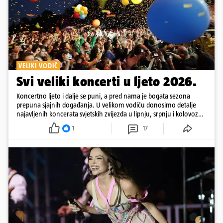
VELIKI VODIČ
Svi veliki koncerti u ljeto 2026.
Koncertno ljeto i dalje se puni, a pred nama je bogata sezona
prepuna sjajnih događanja. U velikom vodiču donosimo detalje
najavljenih koncerata svjetskih zvijezda u lipnju, srpnju i kolovozu
2026. godine.
1
17