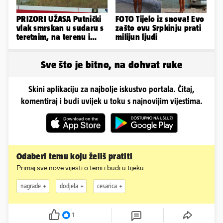
PRIZORI UŽASA Putnički
FOTO Tijelo iz snova! Evo
vlak smrskan u sudaru s
zašto ovu Srpkinju prati
teretnim, na terenu i
milijun ljudi
helikopter hitne
Sve što je bitno, na dohvat ruke
Skini aplikaciju za najbolje iskustvo portala. Čitaj,
komentiraj i budi uvijek u toku s najnovijim vijestima.
Odaberi temu koju želiš pratiti
Primaj sve nove vijesti o temi i budi u tijeku
nagrade
dodjela
cesarica
1