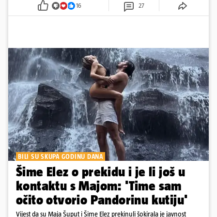
16
27
BILI SU SKUPA GODINU DANA
Šime Elez o prekidu i je li još u
kontaktu s Majom: 'Time sam
očito otvorio Pandorinu kutiju'
Vijest da su Maja Šuput i Šime Elez prekinuli šokirala je javnost