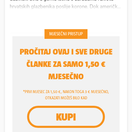
hrvatskih glazbenika poslije korone. Dok američke
zvijezde po zaradama višestruko nadmašuju
najplaćenije nogometaše na planetu, naši poslije
kraha u koroni strahuju od utjerivača dugova,
posuđuju i jedva krpaju kraj s krajem. Samo rijetki
pune Arene i dobro žive...