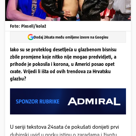
Foto: Pixsell/kolaž
Dodaj 24sata među omiljene izvore na Googleu
Iako su se proteklog desetljeća u glazbenom bisnisu
zbile promjene koje nitko nije mogao predvidjeti, a
prihode je pokosila i korona, u Americi posao opet
cvate. Vrijedi li išta od ovih trendova za Hrvatsku
glazbu?
U seriji tekstova 24sata će pokušati donijeti prvi
dubinski uvid u gorku istinu o zaradama i životu