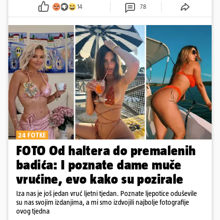
14
78
24 FOTKE
FOTO Od haltera do premalenih
badića: I poznate dame muče
vrućine, evo kako su pozirale
Iza nas je još jedan vruć ljetni tjedan. Poznate ljepotice oduševile
su nas svojim izdanjima, a mi smo izdvojili najbolje fotografije
ovog tjedna