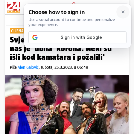
PRIJAVA
Show
Komentari
4
CIJENA SLAVE U PANDEMIJI
PLUS+
Svjedočanstva s estrade: 'Sve
nas je 'ubila' korona. Neki su
išli kod kamatara i požalili'
Piše
Alen Galović
,
subota, 25.3.2023. u 06:49