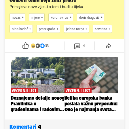
Odaberi temu koju želiš pratiti
Primaj sve nove vijesti o temi i budi u tijeku
novac
mjere
koronavirus
doris dragović
nina badrić
petar grašo
jelena rozga
severina
33
4
Komentari
4