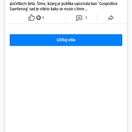
početkom ljeta. Šime, kojeg je publika upoznala kao 'Gospodina
Savršenog' sad je otkrio kako se nosio s time...
4
3
Učitaj više