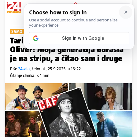
PRIJAVA
Show
Komentari
0
SAMO UZ 24SATA
Tarik Filipović pozirao je kao Sir
Oliver: Moja generacija odrasla
je na stripu, a čitao sam i druge
Piše
24sata
,
četvrtak, 25.9.2025. u 16:22
Čitanje članka: < 1 min