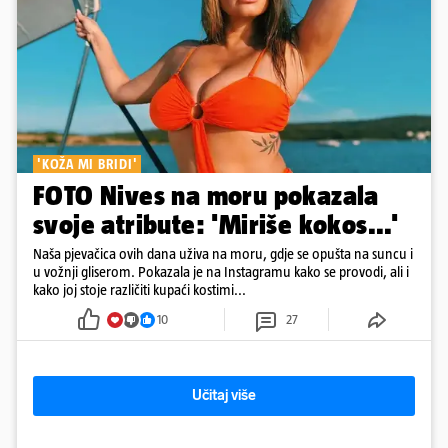
'KOŽA MI BRIDI'
FOTO Nives na moru pokazala
svoje atribute: 'Miriše kokos...'
Naša pjevačica ovih dana uživa na moru, gdje se opušta na suncu i
u vožnji gliserom. Pokazala je na Instagramu kako se provodi, ali i
kako joj stoje različiti kupaći kostimi...
10
27
Učitaj više