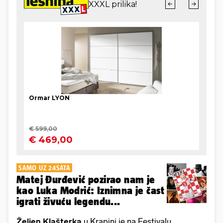
SAMO UZ 24SATA
Matej Đurđević pozirao nam je
kao Luka Modrić: Iznimna je čast
igrati živuću legendu...
Željen Klašterka
u Krapini je na Festivalu