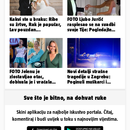
Kakvi ste u braku: Ribe
FOTO Ljubo Jurčić
su žrtve, Rak je papučar,
rasplesao se na svadbi
Lav pouzdan...
svoje Tije: Pogledajte
kako je izgledalo
vjenčanje...
FOTO Jelenu je
Novi detalji strašne
zlostavljao otac,
tragedije u Zagrebu:
dobivala je i vraćala
Poginuli muškarci i
kilograme: 'Brutalno me
vozačica otprije poznati
tukao šakama'
policiji
Sve što je bitno, na dohvat ruke
Skini aplikaciju za najbolje iskustvo portala. Čitaj,
komentiraj i budi uvijek u toku s najnovijim vijestima.