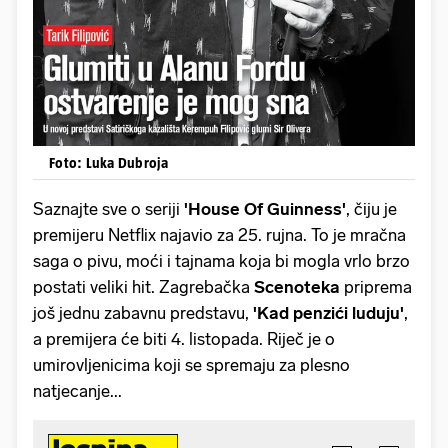
Foto: Luka Dubroja
Saznajte sve o seriji
'House Of Guinness'
, čiju je
premijeru Netflix najavio za 25. rujna. To je mračna
saga o pivu, moći i tajnama koja bi mogla vrlo brzo
postati veliki hit. Zagrebačka
Scenoteka
priprema
još jednu zabavnu predstavu,
'Kad penzići luduju'
,
a premijera će biti 4. listopada. Riječ je o
umirovljenicima koji se spremaju za plesno
natjecanje...