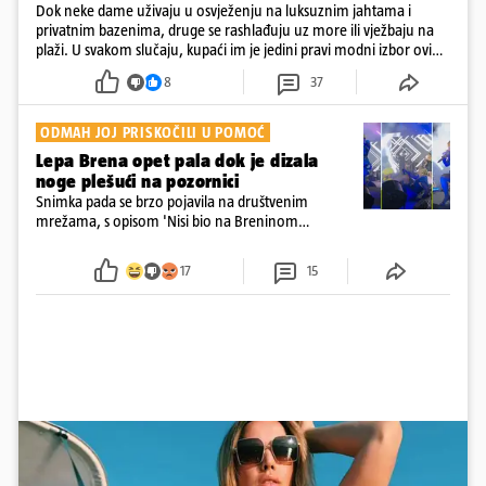
Dok neke dame uživaju u osvježenju na luksuznim jahtama i
privatnim bazenima, druge se rashlađuju uz more ili vježbaju na
plaži. U svakom slučaju, kupaći im je jedini pravi modni izbor ovih
dana
8
37
ODMAH JOJ PRISKOČILI U POMOĆ
Lepa Brena opet pala dok je dizala
noge plešući na pozornici
Snimka pada se brzo pojavila na društvenim
mrežama, s opisom 'Nisi bio na Breninom
koncertu, ako Brena nije pala pred tobom'.
Srećom, pjevačica se nije ozlijedila nego je s
17
15
osmijehom nastavila pjevati