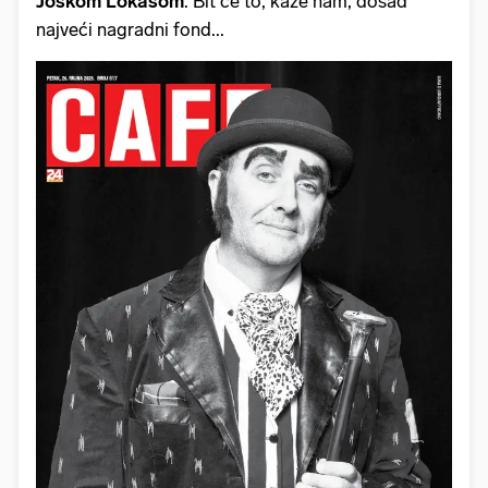
Joškom Lokasom
. Bit će to, kaže nam, dosad
najveći nagradni fond...