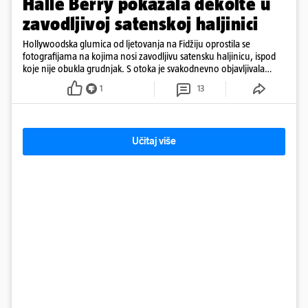
Halle Berry pokazala dekolte u
zavodljivoj satenskoj haljinici
Hollywoodska glumica od ljetovanja na Fidžiju oprostila se
fotografijama na kojima nosi zavodljivu satensku haljinicu, ispod
koje nije obukla grudnjak. S otoka je svakodnevno objavljivala
fotografije u kupaćem
1
13
Učitaj više