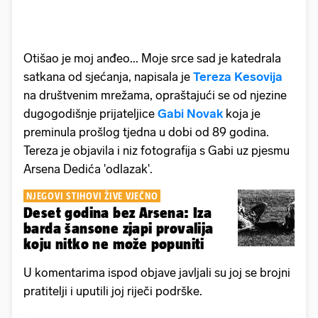
Otišao je moj anđeo... Moje srce sad je katedrala
satkana od sjećanja, napisala je
Tereza Kesovija
na društvenim mrežama, opraštajući se od njezine
dugogodišnje prijateljice
Gabi Novak
koja je
preminula prošlog tjedna u dobi od 89 godina.
Tereza je objavila i niz fotografija s Gabi uz pjesmu
Arsena Dedića 'odlazak'.
NJEGOVI STIHOVI ŽIVE VJEČNO
Deset godina bez Arsena: Iza
barda šansone zjapi provalija
koju nitko ne može popuniti
U komentarima ispod objave javljali su joj se brojni
pratitelji i uputili joj riječi podrške.