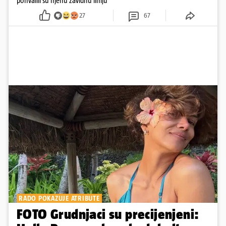
pohvalili su njenu zavidnu liniju
27
67
RADO POKAZUJE ATRIBUTE
FOTO Grudnjaci su precijenjeni: