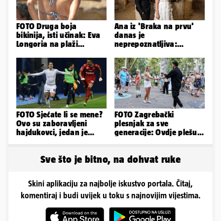
FOTO Druga boja
Ana iz 'Braka na prvu'
bikinija, isti učinak: Eva
danas je
Longoria na plaži
neprepoznatljiva:
pipkala svoje zanosne
Odselila je iz Hrvatske, a
obline
ovako sad izgleda
FOTO Sjećate li se mene?
FOTO Zagrebački
Ovo su zaboravljeni
plesnjak za sve
hajdukovci, jedan je
generacije: Ovdje plešu
napuhao 3,3 promila...
baš svi
Sve što je bitno, na dohvat ruke
Skini aplikaciju za najbolje iskustvo portala. Čitaj,
komentiraj i budi uvijek u toku s najnovijim vijestima.