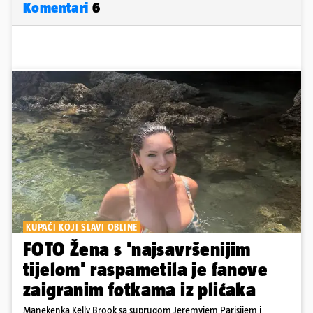
Komentari
6
KUPAĆI KOJI SLAVI OBLINE
FOTO Žena s 'najsavršenijim
tijelom' raspametila je fanove
zaigranim fotkama iz plićaka
Manekenka Kelly Brook sa suprugom Jeremyjem Parisijem i