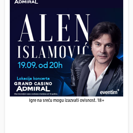
Igre na sreću mogu izazvati ovisnost. 18+