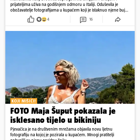
prijateljima uživa na godišnjem odmoru u Italiji. Oduševila je
obožavatelje fotografijama u kupaćem koji je istaknuo njene bujne
obline
4
16
KOJI MIŠIĆI!
FOTO Maja Šuput pokazala je
isklesano tijelo u bikiniju
Pjevačica je na društvenim mrežama objavila novu ljetnu
fotografiju na kojoj je pozirala u kupaćem. Mnogi pratitelji