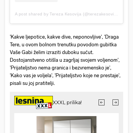
A post shared by Tereza Kesovija (@terezakesovijaofficial)
'Kakve ljepotice, kakve dive, neponovljive', 'Draga
Tere, u ovom bolnom trenutku povodom gubitka
Vaše Gabi želim izraziti duboku sućut.
Dostojanstveno otišla u zagrljaj svojem voljenom',
'Prijateljstvo nema granica i bezvremensko je',
'Kako vas je voljela', 'Prijateljstvo koje ne prestaje',
pisali su joj pratitelji.