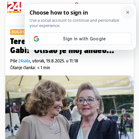
PRIJAVA
Show
Komentari
6
DUGOGODIŠNJE PRIJATELJICE
Tereza Kesovija oprostila se od
Gabi: 'Otišao je moj anđeo...'
Piše
24sata
,
utorak, 19.8.2025. u 11:18
Čitanje članka: < 1 min