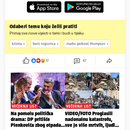
Odaberi temu koju želiš pratiti
Primaj sve nove vijesti o temi i budi u tijeku
krizma
boris rogoznica
marko perković thompson
17
47