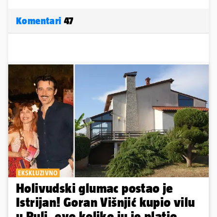
Komentari
47
EKSKLUZIVNO
Holivudski glumac postao je
Istrijan! Goran Višnjić kupio vilu
u Puli, evo koliko ju je platio...