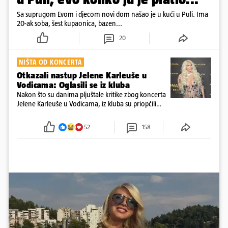
Sa suprugom Evom i djecom novi dom našao je u kući u Puli. Ima
20-ak soba, šest kupaonica, bazen...
20
NIŠTA OD KONCERTA
Otkazali nastup Jelene Karleuše u
Vodicama: Oglasili se iz kluba
Nakon što su danima pljuštale kritike zbog koncerta
Jelene Karleuše u Vodicama, iz kluba su priopćili
kako je nastup otkazan. Trebao se održati na
blagdan Velike Gospe
52
158