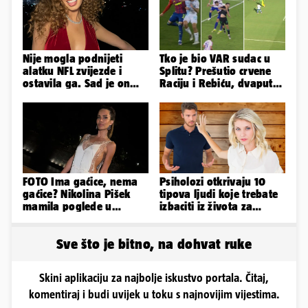
Nije mogla podnijeti
Tko je bio VAR sudac u
alatku NFL zvijezde i
Splitu? Prešutio crvene
ostavila ga. Sad je on
Raciju i Rebiću, dvaput
tuži: 'Izgleda kao tri
mu je nestajalo struje
limenke...'
FOTO Ima gaćice, nema
Psiholozi otkrivaju 10
gaćice? Nikolina Pišek
tipova ljudi koje trebate
mamila poglede u
izbaciti iz života za
poluprozirnom
vlastito dobro
kombinezonu
Sve što je bitno, na dohvat ruke
Skini aplikaciju za najbolje iskustvo portala. Čitaj,
komentiraj i budi uvijek u toku s najnovijim vijestima.