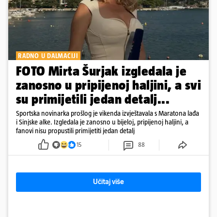
RADNO U DALMACIJI
FOTO Mirta Šurjak izgledala je
zanosno u pripijenoj haljini, a svi
su primijetili jedan detalj...
Sportska novinarka prošlog je vikenda izvještavala s Maratona lađa
i Sinjske alke. Izgledala je zanosno u bijeloj, pripijenoj haljini, a
fanovi nisu propustili primijetiti jedan detalj
15
88
Učitaj više