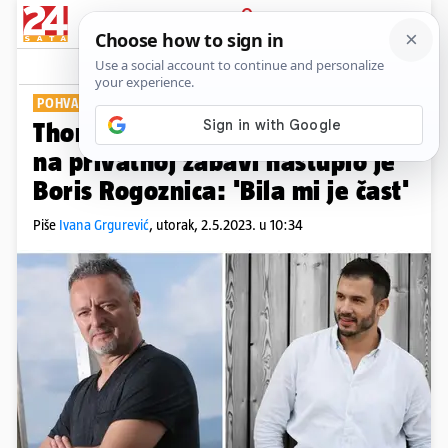
PRIJAVA
Show
Komentari
47
POHVALIO SE NA INSTAGRAMU
Thompson slavio krizmu kćeri, a
na privatnoj zabavi nastupio je
Boris Rogoznica: 'Bila mi je čast'
Piše
Ivana Grgurević
,
utorak, 2.5.2023. u 10:34