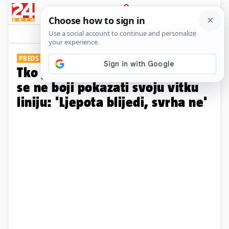
PRIJAVA
Galerija
Komentari
8
PREDSTAVLJALA TAJLAND
Tko je nova Miss svijeta? Opal
se ne boji pokazati svoju vitku
liniju: 'Ljepota blijedi, svrha ne'