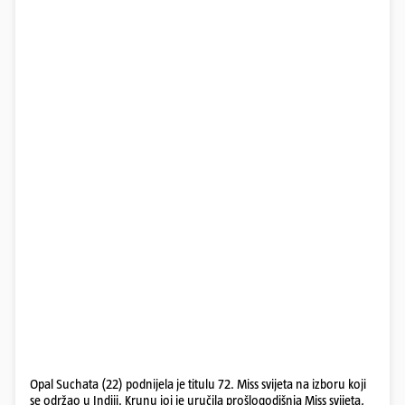
Opal Suchata (22) podnijela je titulu 72. Miss svijeta na izboru koji
se održao u Indiji. Krunu joj je uručila prošlogodišnja Miss svijeta,