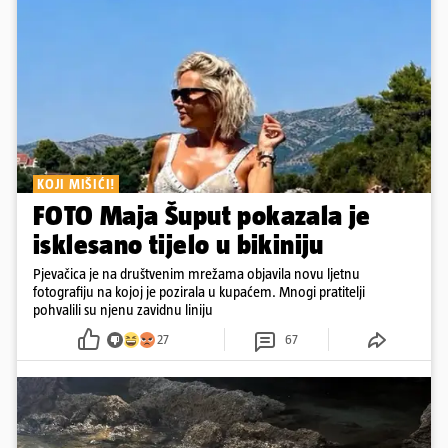
KOJI MIŠIĆI!
FOTO Maja Šuput pokazala je
isklesano tijelo u bikiniju
Pjevačica je na društvenim mrežama objavila novu ljetnu
fotografiju na kojoj je pozirala u kupaćem. Mnogi pratitelji
pohvalili su njenu zavidnu liniju
27
67