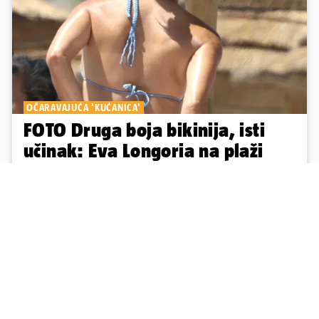
OČARAVAJUĆA 'KUĆANICA'
FOTO Druga boja bikinija, isti
učinak: Eva Longoria na plaži
pipkala svoje zanosne obline
'Očajna kućanica' Eva Longoria s partnerom i prijateljima uživa na
odmoru u Španjolskoj. Na krcatoj plaži u Marbelli, glumica je
plijenila pažnju svojom pojavom
7
11
Učitaj više