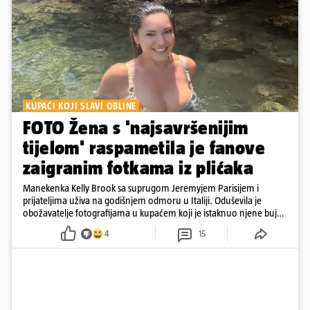
KUPAĆI KOJI SLAVI OBLINE
FOTO Žena s 'najsavršenijim
tijelom' raspametila je fanove
zaigranim fotkama iz plićaka
Manekenka Kelly Brook sa suprugom Jeremyjem Parisijem i
prijateljima uživa na godišnjem odmoru u Italiji. Oduševila je
obožavatelje fotografijama u kupaćem koji je istaknuo njene bujne
obline
4
15