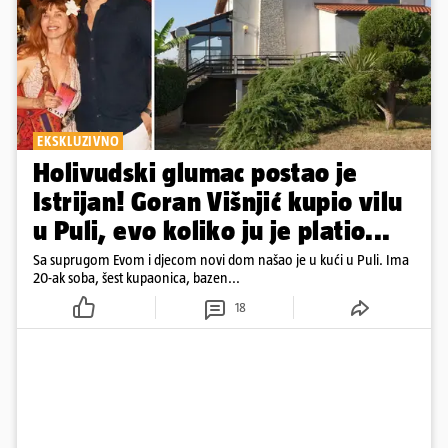
EKSKLUZIVNO
Holivudski glumac postao je
Istrijan! Goran Višnjić kupio vilu
u Puli, evo koliko ju je platio...
Sa suprugom Evom i djecom novi dom našao je u kući u Puli. Ima
20-ak soba, šest kupaonica, bazen...
18