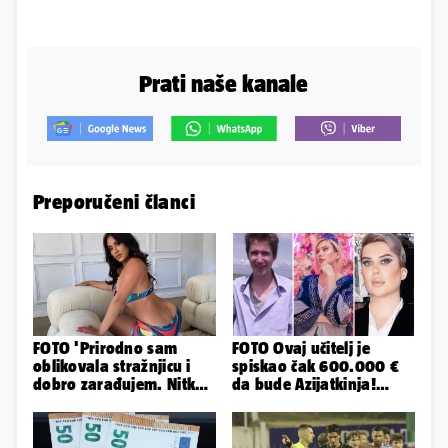
Prati naše kanale
Preporučeni članci
FOTO 'Prirodno sam
FOTO Ovaj učitelj je
oblikovala stražnjicu i
spiskao čak 600.000 €
dobro zarađujem. Nitko
da bude Azijatkinja!
ne vjeruje da je prava'
Ponovno želi biti
muško...