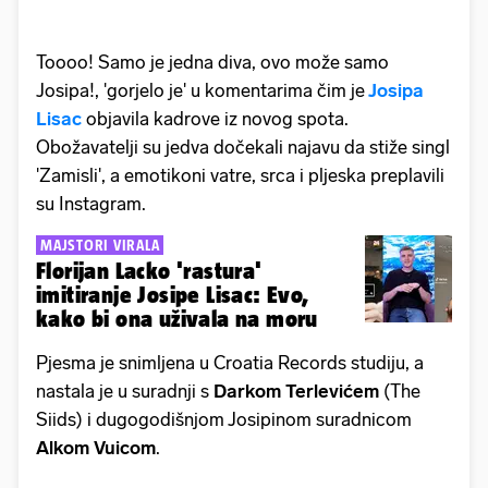
Toooo! Samo je jedna diva, ovo može samo
Josipa!, 'gorjelo je' u komentarima čim je
Josipa
Lisac
objavila kadrove iz novog spota.
Obožavatelji su jedva dočekali najavu da stiže singl
'Zamisli', a emotikoni vatre, srca i pljeska preplavili
su Instagram.
MAJSTORI VIRALA
Florijan Lacko 'rastura'
imitiranje Josipe Lisac: Evo,
kako bi ona uživala na moru
Pjesma je snimljena u Croatia Records studiju, a
nastala je u suradnji s
Darkom Terlevićem
(The
Siids) i dugogodišnjom Josipinom suradnicom
Alkom Vuicom
.