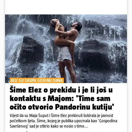
BILI SU SKUPA GODINU DANA
Šime Elez o prekidu i je li još u
kontaktu s Majom: 'Time sam
očito otvorio Pandorinu kutiju'
Vijest da su Maja Šuput i Šime Elez prekinuli šokirala je javnost
početkom ljeta. Šime, kojeg je publika upoznala kao 'Gospodina
Savršenog' sad je otkrio kako se nosio s time...