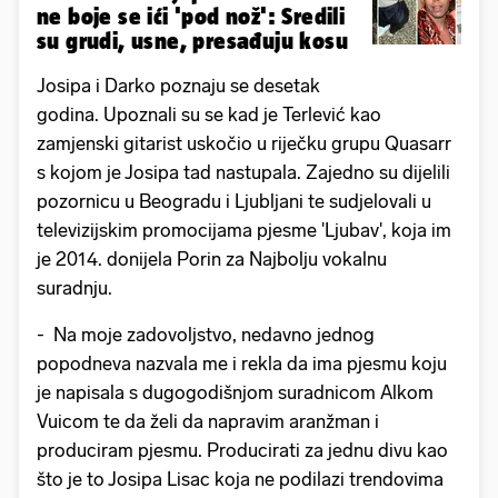
ne boje se ići 'pod nož': Sredili
su grudi, usne, presađuju kosu
Josipa i Darko poznaju se desetak
godina. Upoznali su se kad je Terlević kao
zamjenski gitarist uskočio u riječku grupu Quasarr
s kojom je Josipa tad nastupala. Zajedno su dijelili
pozornicu u Beogradu i Ljubljani te sudjelovali u
televizijskim promocijama pjesme 'Ljubav', koja im
je 2014. donijela Porin za Najbolju vokalnu
suradnju.
- Na moje zadovoljstvo, nedavno jednog
popodneva nazvala me i rekla da ima pjesmu koju
je napisala s dugogodišnjom suradnicom Alkom
Vuicom te da želi da napravim aranžman i
produciram pjesmu. Producirati za jednu divu kao
što je to Josipa Lisac koja ne podilazi trendovima