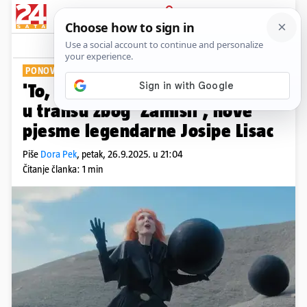
PRIJAVA
Show
Komentari
10
PONOVNO IZNENADILA
'To, samo je jedna diva!' Fanovi
u transu zbog 'Zamisli', nove
pjesme legendarne Josipe Lisac
Piše
Dora Pek
,
petak, 26.9.2025. u 21:04
Čitanje članka: 1 min