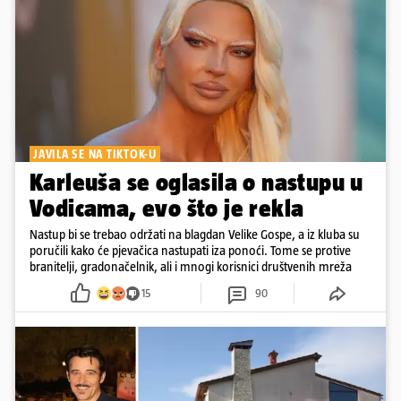
JAVILA SE NA TIKTOK-U
Karleuša se oglasila o nastupu u
Vodicama, evo što je rekla
Nastup bi se trebao održati na blagdan Velike Gospe, a iz kluba su
poručili kako će pjevačica nastupati iza ponoći. Tome se protive
branitelji, gradonačelnik, ali i mnogi korisnici društvenih mreža
15
90