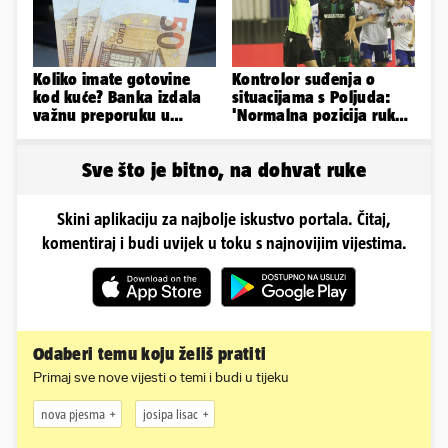
Koliko imate gotovine
Kontrolor suđenja o
kod kuće? Banka izdala
situacijama s Poljuda:
važnu preporuku u
'Normalna pozicija ruku
slučaju rata
kod skoka, sve je čisto...'
Sve što je bitno, na dohvat ruke
Skini aplikaciju za najbolje iskustvo portala. Čitaj,
komentiraj i budi uvijek u toku s najnovijim vijestima.
Odaberi temu koju želiš pratiti
Primaj sve nove vijesti o temi i budi u tijeku
nova pjesma
josipa lisac