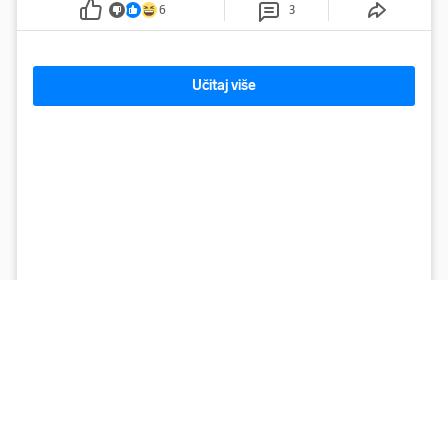
6
3
Učitaj više