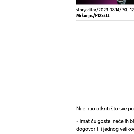
storyeditor/2023-08-14/PXL_1
Mrkonjic/PIXSELL
Nije htio otkriti što sve p
- Imat ću goste, neće ih bit
dogovoriti i jednog veliko