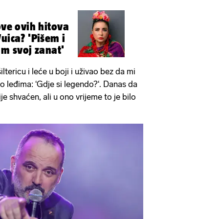
ove ovih hitova
uica? 'Pišem i
m svoj zanat'
iltericu i leće u boji i uživao bez da mi
 po leđima: ‘Gdje si legendo?‘. Danas da
e shvaćen, ali u ono vrijeme to je bilo
.