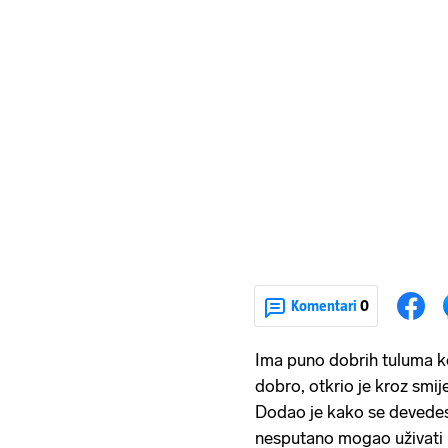
Komentari
0
Ima puno dobrih tuluma ko
dobro, otkrio je kroz smi
Dodao je kako se devedese
nesputano mogao uživati 