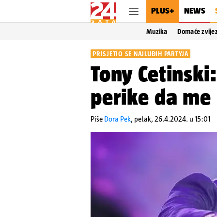
PLUS+
NEWS
Muzika
Domaće zvije
PRISJETIO SE NAJLUĐIH PARTYJA
Tony Cetinski
perike da me 
Piše
Dora Pek
,
petak, 26.4.2024. u 15:01