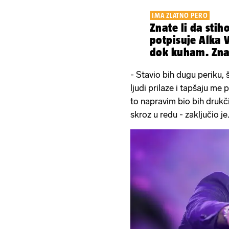
IMA ZLATNO PERO
Znate li da stih
potpisuje Alka V
dok kuham. Zna
- Stavio bih dugu periku, š
ljudi prilaze i tapšaju me
to napravim bio bih drukčij
skroz u redu - zaključio je