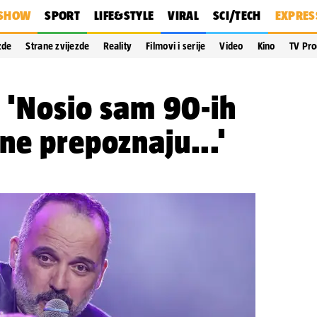
SHOW
SPORT
LIFE&STYLE
VIRAL
SCI/TECH
EXPRES
zde
Strane zvijezde
Reality
Filmovi i serije
Video
Kino
TV Pr
: 'Nosio sam 90-ih
ne prepoznaju...'