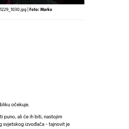
21229_1030.jpg |
Foto: Marko
ubliku očekuje.
i puno, ali će ih biti, nastojim
g svjetskog izvođača - tajnovit je