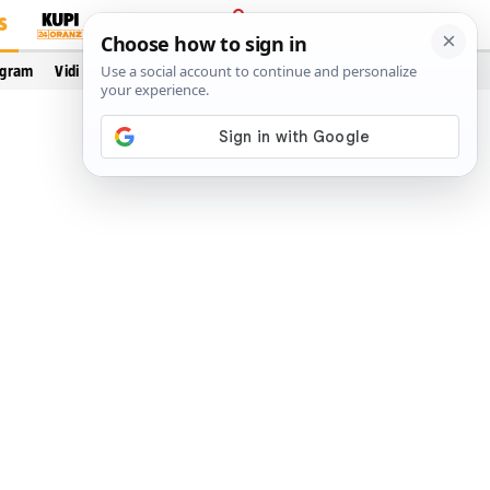
S
PRIJAVA
ogram
Vidi još…