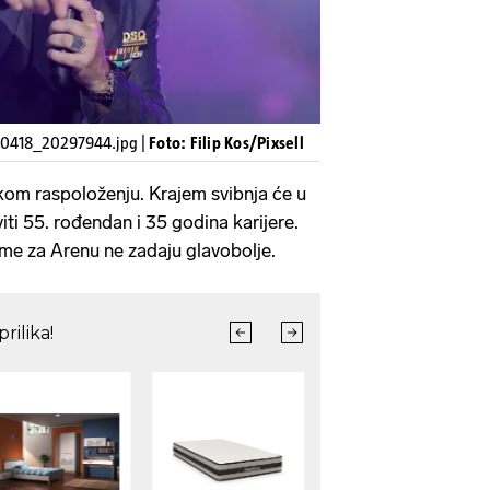
40418_20297944.jpg |
Foto: Filip Kos/Pixsell
čkom raspoloženju. Krajem svibnja će u
ti 55. rođendan i 35 godina karijere.
me za Arenu ne zadaju glavobolje.