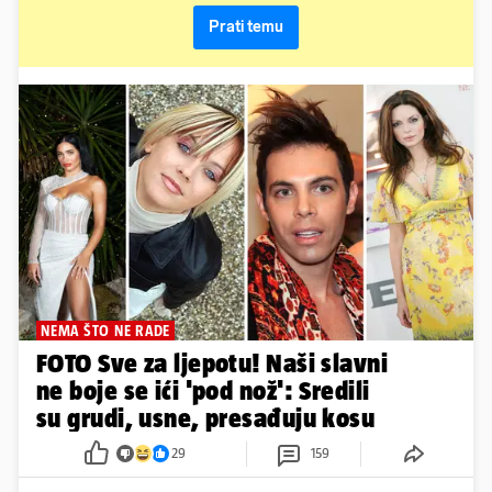
Prati temu
NEMA ŠTO NE RADE
FOTO Sve za ljepotu! Naši slavni
ne boje se ići 'pod nož': Sredili
su grudi, usne, presađuju kosu
29
159