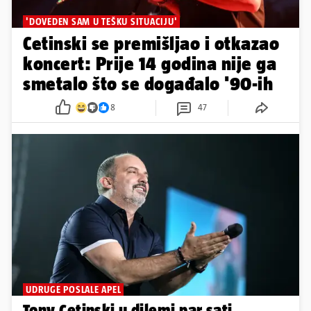
'DOVEDEN SAM U TEŠKU SITUACIJU'
Cetinski se premišljao i otkazao
koncert: Prije 14 godina nije ga
smetalo što se događalo '90-ih
8
47
UDRUGE POSLALE APEL
Tony Cetinski u dilemi par sati