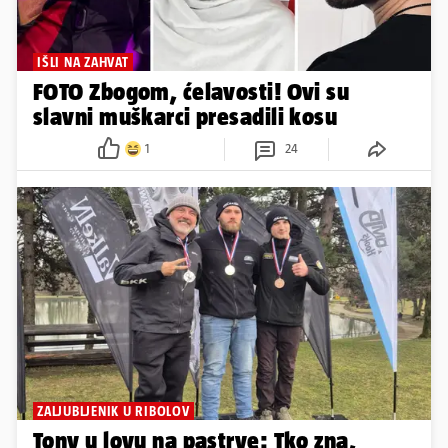
IŠLI NA ZAHVAT
FOTO Zbogom, ćelavosti! Ovi su
slavni muškarci presadili kosu
1
24
ZALJUBLJENIK U RIBOLOV
Tony u lovu na pastrve: Tko zna,