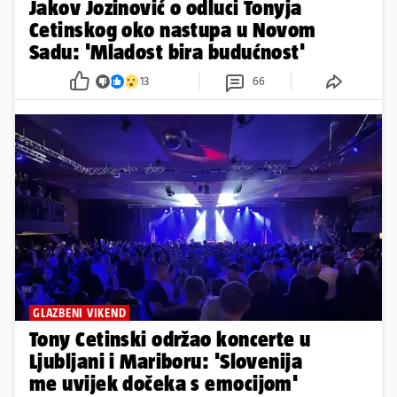
Jakov Jozinović o odluci Tonyja
Cetinskog oko nastupa u Novom
Sadu: 'Mladost bira budućnost'
13
66
GLAZBENI VIKEND
Tony Cetinski održao koncerte u
Ljubljani i Mariboru: 'Slovenija
me uvijek dočeka s emocijom'