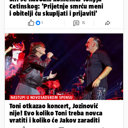
Cetinskog: 'Prijetnje smrću meni
i obitelji ću skupljati i prijaviti'
1
15
NASTUPI U NOVOSADSKOM SPENSU
Toni otkazao koncert, Jozinović
nije! Evo koliko Toni treba novca
vratiti i koliko će Jakov zaraditi