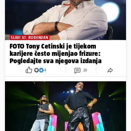
SLAVI 57. ROĐENDAN
FOTO Tony Cetinski je tijekom
karijere često mijenjao frizure:
Pogledajte sva njegova izdanja
4
26