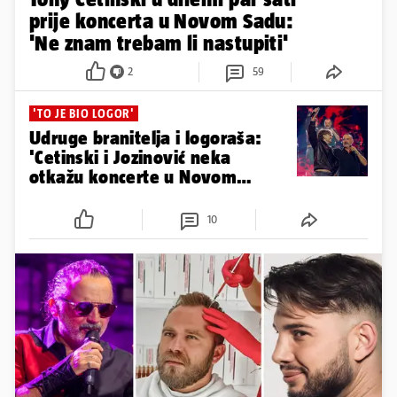
prije koncerta u Novom Sadu:
'Ne znam trebam li nastupiti'
2
59
'TO JE BIO LOGOR'
Udruge branitelja i logoraša:
'Cetinski i Jozinović neka
otkažu koncerte u Novom
Sadu...'
10