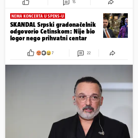
15
NEMA KONCERTA U SPENS-U
SKANDAL Srpski gradonačelnik
odgovorio Cetinskom: Nije bio
logor nego prihvatni centar
7
22