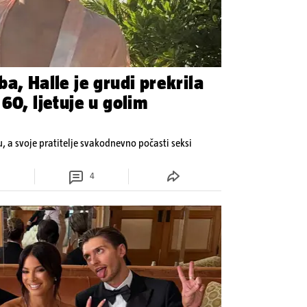
a, Halle je grudi prekrila
60, ljetuje u golim
u, a svoje pratitelje svakodnevno počasti seksi
4