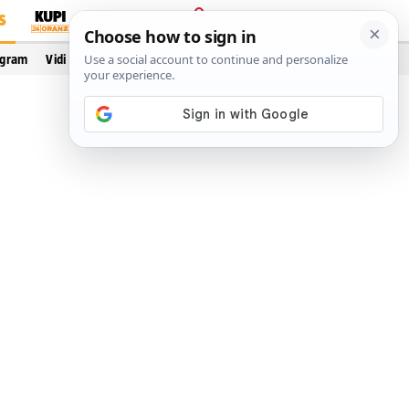
S
PRIJAVA
ogram
Vidi još…