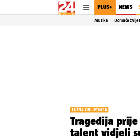
PLUS+
NEWS
Muzika
Domaće zvije
TUŽNA OBLJETNICA
Tragedija prij
talent vidjeli 