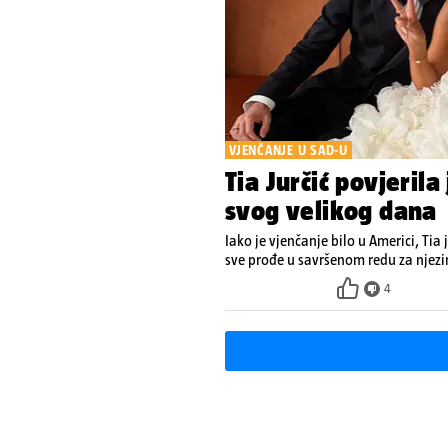
VJENČANJE U SAD-U
Tia Jurčić povjeril
svog velikog dana
Iako je vjenčanje bilo u Americi, Tia
sve prođe u savršenom redu za njezin
4