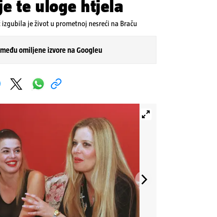
je te uloge htjela
izgubila je život u prometnoj nesreći na Braču
 među omiljene izvore na Googleu