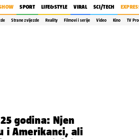
SHOW
SPORT
LIFE&STYLE
VIRAL
SCI/TECH
EXPRES
zde
Strane zvijezde
Reality
Filmovi i serije
Video
Kino
TV Pr
e 25 godina: Njen
su i Amerikanci, ali