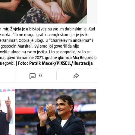
 mir. Živjela je u bliskoj vezi sa svojim dubinskim ja. Kad
je rekla: “Ja ne mogu igrati na engleskom jer je jezik
 zanima”. Odbila je ulogu u “Charliejevim anđelima” i
 gospodin Marshall. Svi smo joj govorili da nije
 velike uloge na svom jeziku. I to se dogodilo, za to se
nirana, govorila nam je 2021. godine glumica Mia Begović o
 Begović.
| Foto: Patrik Macek/PIXSELL/ilustracija
38