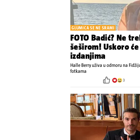
GLUMICA SE NE SRAMI
FOTO Badić? Ne treb
šeširom! Uskoro će 
izdanjima
Halle Berry uživa u odmoru na Fidžij
fotkama
3