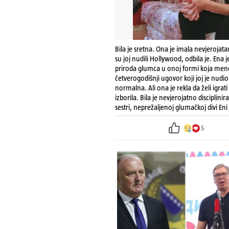
Bila je sretna. Ona je imala nevjerojatan
su joj nudili Hollywood, odbila je. Ena 
priroda glumca u onoj formi koja mene
četverogodišnji ugovor koji joj je nudio
normalna. Ali ona je rekla da želi igrati
izborila. Bila je nevjerojatno discipli
sestri, neprežaljenoj glumačkoj divi Eni
5