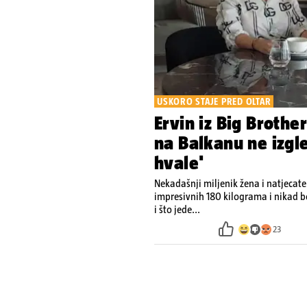
USKORO STAJE PRED OLTAR
Ervin iz Big Brothe
na Balkanu ne izgle
hvale'
Nekadašnji miljenik žena i natjecate
impresivnih 180 kilograma i nikad bo
i što jede...
23