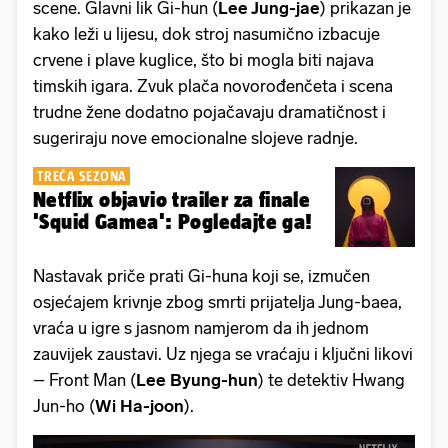
scene. Glavni lik Gi-hun (
Lee Jung-jae
) prikazan je
kako leži u lijesu, dok stroj nasumično izbacuje
crvene i plave kuglice, što bi mogla biti najava
timskih igara. Zvuk plača novorođenčeta i scena
trudne žene dodatno pojačavaju dramatičnost i
sugeriraju nove emocionalne slojeve radnje.
TREĆA SEZONA
Netflix objavio trailer za finale
'Squid Gamea': Pogledajte ga!
Nastavak priče prati Gi-huna koji se, izmučen
osjećajem krivnje zbog smrti prijatelja Jung-baea,
vraća u igre s jasnom namjerom da ih jednom
zauvijek zaustavi. Uz njega se vraćaju i ključni likovi
– Front Man (
Lee Byung-hun
) te detektiv Hwang
Jun-ho (
Wi Ha-joon
).