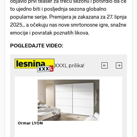
objavio prvi teaser za treću sezonu i potvrdio da će
to ujedno biti i posljednja sezona globalno
popularne serije. Premijera je zakazana za 27. lipnja
2025., a očekuju nas nove smrtonosne igre, snažne
emocije i povratak poznatih likova.
POGLEDAJTE VIDEO: