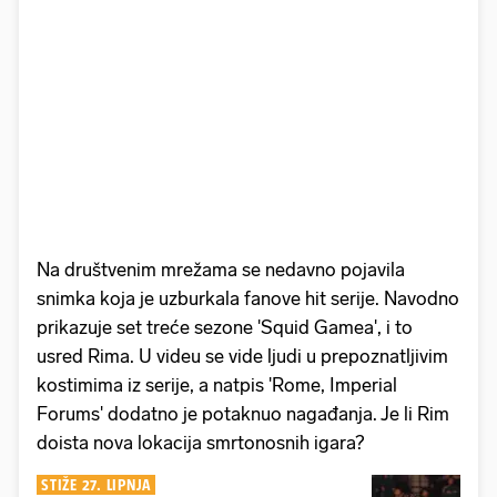
Na društvenim mrežama se nedavno pojavila
snimka koja je uzburkala fanove hit serije. Navodno
prikazuje set treće sezone 'Squid Gamea', i to
usred Rima. U videu se vide ljudi u prepoznatljivim
kostimima iz serije, a natpis 'Rome, Imperial
Forums' dodatno je potaknuo nagađanja. Je li Rim
doista nova lokacija smrtonosnih igara?
STIŽE 27. LIPNJA