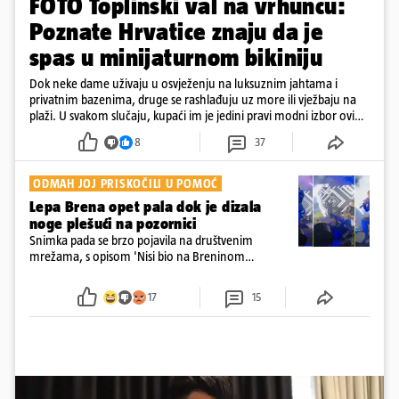
FOTO Toplinski val na vrhuncu:
Poznate Hrvatice znaju da je
spas u minijaturnom bikiniju
Dok neke dame uživaju u osvježenju na luksuznim jahtama i
privatnim bazenima, druge se rashlađuju uz more ili vježbaju na
plaži. U svakom slučaju, kupaći im je jedini pravi modni izbor ovih
dana
8
37
ODMAH JOJ PRISKOČILI U POMOĆ
Lepa Brena opet pala dok je dizala
noge plešući na pozornici
Snimka pada se brzo pojavila na društvenim
mrežama, s opisom 'Nisi bio na Breninom
koncertu, ako Brena nije pala pred tobom'.
Srećom, pjevačica se nije ozlijedila nego je s
17
15
osmijehom nastavila pjevati