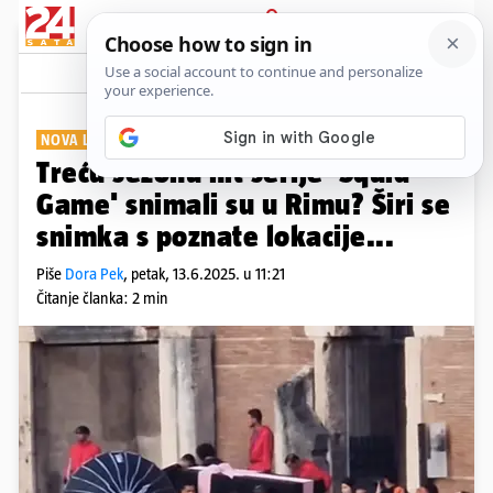
PRIJAVA
Show
Komentari
0
NOVA LOKACIJA 'SMRTONOSNIH IGARA'?
Treću sezonu hit serije 'Squid
Game' snimali su u Rimu? Širi se
snimka s poznate lokacije...
Piše
Dora Pek
,
petak, 13.6.2025. u 11:21
Čitanje članka: 2 min