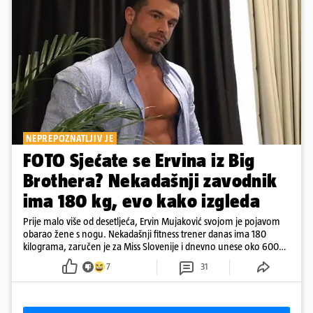
NEPREPOZNATLJIV JE
FOTO Sjećate se Ervina iz Big
Brothera? Nekadašnji zavodnik
ima 180 kg, evo kako izgleda
Prije malo više od desetljeća, Ervin Mujaković svojom je pojavom
obarao žene s nogu. Nekadašnji fitness trener danas ima 180
kilograma, zaručen je za Miss Slovenije i dnevno unese oko 6000
kcal.
7
31