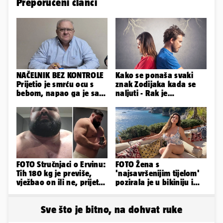
Preporučeni članci
NAČELNIK BEZ KONTROLE
Kako se ponaša svaki
Prijetio je smrću ocu s
znak Zodijaka kada se
bebom, napao ga je sa
naljuti - Rak je
svoja dva sina!
agresivan, a Vaga brzo
oprašta
FOTO Stručnjaci o Ervinu:
FOTO Žena s
Tih 180 kg je previše,
'najsavršenijim tijelom'
vježbao on ili ne, prijete
pozirala je u bikiniju i
mu mnoge komplikacije
pokazala svoje bujne
obline...
Sve što je bitno, na dohvat ruke