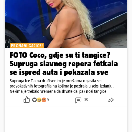
PRONAĐI GAĆICE!
FOTO Coco, gdje su ti tangice?
Supruga slavnog repera fotkala
se ispred auta i pokazala sve
Supruga Ice T-a na društvenim je mrežama objavila set
provokativnih fotografija na kojima je pozirala u seksi izdanju.
Nekima je trebalo vremena da shvate da ipak nosi tangice
9
35