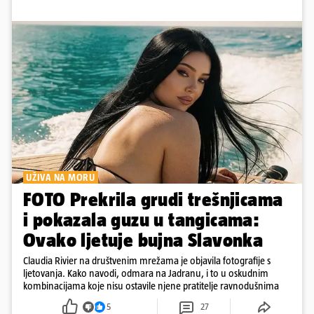
UŽIVA NA MORU
FOTO Prekrila grudi trešnjicama
i pokazala guzu u tangicama:
Ovako ljetuje bujna Slavonka
Claudia Rivier na društvenim mrežama je objavila fotografije s
ljetovanja. Kako navodi, odmara na Jadranu, i to u oskudnim
kombinacijama koje nisu ostavile njene pratitelje ravnodušnima
5
27