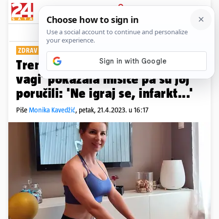
PRIJAVA
Show
Komentari
13
ZDRAV ŽIVOT
Trenerica Maja iz 'Života na
vagi' pokazala mišiće pa su joj
poručili: 'Ne igraj se, infarkt...'
Piše
Monika Kavedžić
,
petak, 21.4.2023. u 16:17