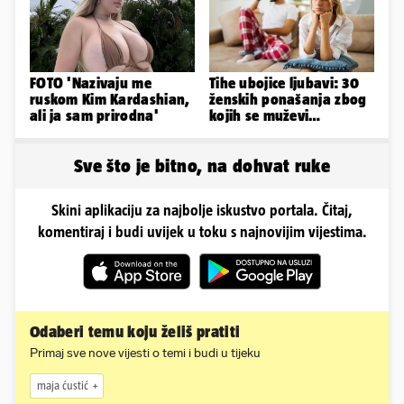
FOTO 'Nazivaju me
Tihe ubojice ljubavi: 30
ruskom Kim Kardashian,
ženskih ponašanja zbog
ali ja sam prirodna'
kojih se muževi
emocionalno distanciraju
Sve što je bitno, na dohvat ruke
Skini aplikaciju za najbolje iskustvo portala. Čitaj,
komentiraj i budi uvijek u toku s najnovijim vijestima.
Odaberi temu koju želiš pratiti
Primaj sve nove vijesti o temi i budi u tijeku
maja ćustić