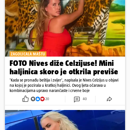
ZAGOLICALA MAŠTU
FOTO Nives diže Celzijuse! Mini
haljinica skoro je otkrila previše
'Kada se pronađu beštija i zvijer', napisala je Nives Celzijus u objavi
na kojoj je pozirala u kratkoj haljinici. Ovog ljeta očarava u
kombinacijama upravo narančaste i crvene boje
20
40