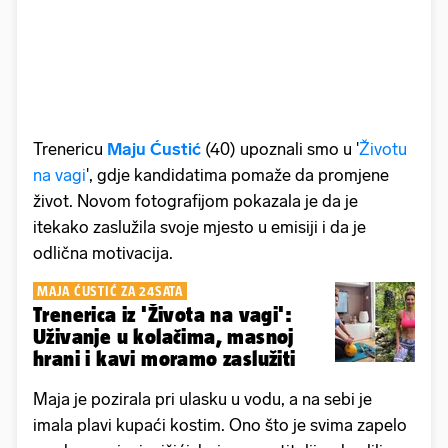
Trenericu
Maju Ćustić
(40) upoznali smo u '
Životu
na vagi
', gdje kandidatima pomaže da promjene
život. Novom fotografijom pokazala je da je
itekako zaslužila svoje mjesto u emisiji i da je
odlična motivacija.
MAJA ĆUSTIĆ ZA 24SATA
Trenerica iz 'Života na vagi':
Uživanje u kolačima, masnoj
hrani i kavi moramo zaslužiti
Maja je pozirala pri ulasku u vodu, a na sebi je
imala plavi kupaći kostim. Ono što je svima zapelo