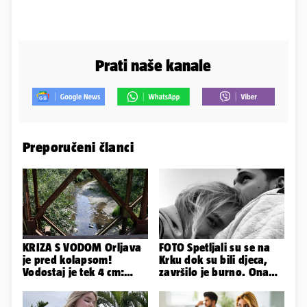
Prati naše kanale
Preporučeni članci
KRIZA S VODOM Orljava
FOTO Spetljali su se na
je pred kolapsom!
Krku dok su bili djeca,
Vodostaj je tek 4 cm:
završilo je burno. Ona
'Bunari su nam suhi, nije
sad želi 50 milijuna eura
dobro'