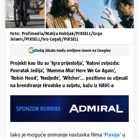
Foto: Profimedia/Matija Habljak/PIXSELL/Grgo
Jelavic/PIXSELL/Ivo Cagalj/PIXSELL
Dodaj 24sata među omiljene izvore na Googleu
Projekti kao što su ‘Igra prijestolja’, ‘Ratovi zvijezda:
Povratak Jedija’, ‘Mamma Mia! Here We Go Again’,
‘Robin Hood’, ‘Nasljeđe’, ‘Witcher’... pozitivno su utjecali
na brendiranje Hrvatske u svijetu, kažu iz HAVC-a
Iako je moguće snimanje nastavka filma
'Pasija'
u