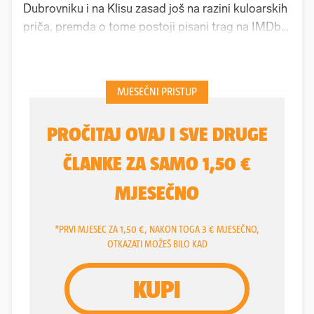
Dubrovniku i na Klisu zasad još na razini kuloarskih
priča, premda o tome postoji pisani trag na IMDb-
u, provjerili smo koliko je i zašto Hrvatska
atraktivna stranim filmskim produkcijama. A jedan
od razloga zbog čega je naša zemlja privlačna leži
u programu poticaja po kojem se od 2012. godine
stranim filmašima vraća 25 posto onoga što su kod
nas tijekom snimanja potrošili.