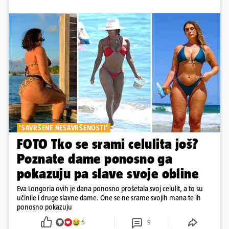
'SAVRŠENE NESAVRŠENOSTI'
FOTO Tko se srami celulita još?
Poznate dame ponosno ga
pokazuju pa slave svoje obline
Eva Longoria ovih je dana ponosno prošetala svoj celulit, a to su
učinile i druge slavne dame. One se ne srame svojih mana te ih
ponosno pokazuju
6
9