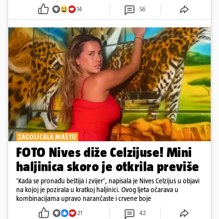
14
56
ZAGOLICALA MAŠTU
FOTO Nives diže Celzijuse! Mini
haljinica skoro je otkrila previše
'Kada se pronađu beštija i zvijer', napisala je Nives Celzijus u objavi
na kojoj je pozirala u kratkoj haljinici. Ovog ljeta očarava u
kombinacijama upravo narančaste i crvene boje
21
42