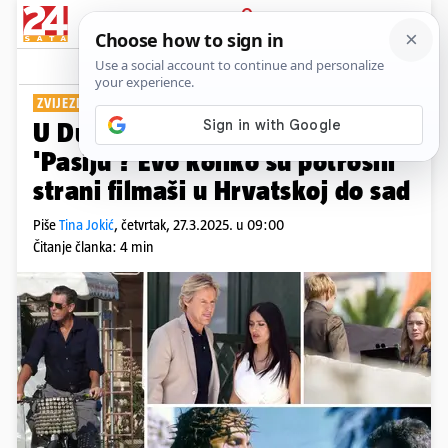
PRIJAVA
Show
Komentari
2
ZVIJEZDE ČESTO U LIJEPOJ NAŠOJ
PLUS+
U Dubrovniku će snimati novu
'Pasiju'? Evo koliko su potrošili
strani filmaši u Hrvatskoj do sad
Piše
Tina Jokić
,
četvrtak, 27.3.2025. u 09:00
Čitanje članka: 4 min