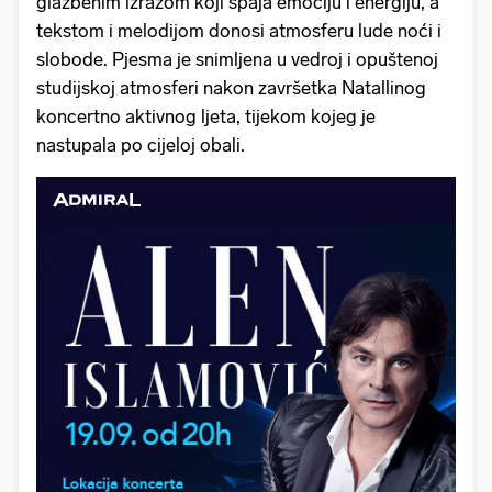
glazbenim izrazom koji spaja emociju i energiju, a
tekstom i melodijom donosi atmosferu lude noći i
slobode. Pjesma je snimljena u vedroj i opuštenoj
studijskoj atmosferi nakon završetka Natallinog
koncertno aktivnog ljeta, tijekom kojeg je
nastupala po cijeloj obali.