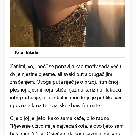
Foto: Nikola
Zanimljivo, “noć” se ponavlja kao motiv sada već u
dvije njezine pjesme, ali svaki put s drugačijim
značenjem. Ovoga puta riječ je o brzoj, ritmičnoj i
plesnoj pjesmi koja ističe njezinu karizmu i lakoću
interpretacije, ali i vokalnu moć koju je publika već
upoznala kroz televizijske show formate.
Cijelo joj je ljeto, kako sama kaže, bilo radno:
“Pjevanje uživo mi je najveća škola, a ovo ljeto sam
baš puno 'učila'. Osjećam da sam sazrela, da sada