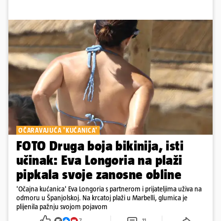
OČARAVAJUĆA 'KUĆANICA'
FOTO Druga boja bikinija, isti
učinak: Eva Longoria na plaži
pipkala svoje zanosne obline
'Očajna kućanica' Eva Longoria s partnerom i prijateljima uživa na
odmoru u Španjolskoj. Na krcatoj plaži u Marbelli, glumica je
plijenila pažnju svojom pojavom
7
11