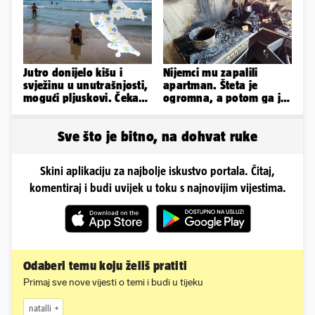
Jutro donijelo kišu i
Nijemci mu zapalili
svježinu u unutrašnjosti,
apartman. Šteta je
mogući pljuskovi. Čeka
ogromna, a potom ga je
nas vruć dan, bit će do
šokirao i e-mail od
36
Bookinga
Sve što je bitno, na dohvat ruke
Skini aplikaciju za najbolje iskustvo portala. Čitaj,
komentiraj i budi uvijek u toku s najnovijim vijestima.
Odaberi temu koju želiš pratiti
Primaj sve nove vijesti o temi i budi u tijeku
natalli