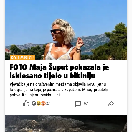
KOJI MIŠIĆI!
FOTO Maja Šuput pokazala je
isklesano tijelo u bikiniju
Pjevačica je na društvenim mrežama objavila novu ljetnu
fotografiju na kojoj je pozirala u kupaćem. Mnogi pratitelji
pohvalili su njenu zavidnu liniju
27
67