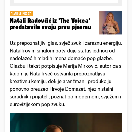
'LAKU NOĆ'
Natali Radovčić iz 'The Voicea'
predstavila svoju prvu pjesmu
Uz prepoznatljivi glas, svjež zvuk i zaraznu energiju,
Natalli ovim singlom potvrđuje status jednog od
nadolazećih mladih imena domaće pop glazbe.
Glazbu i tekst potpisuje Marija Mirković, autorica s
kojom je Natalli već ostvarila prepoznatljivu
kreativnu kemiju, dok je aranžman i produkciju
ponovno preuzeo Hrvoje Domazet, njezin stalni
suradnik i prijatelj, poznat po modernom, svježem i
eurovizijskom pop zvuku.