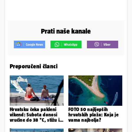
Prati naše kanale
Preporučeni članci
Hrvatsku čeka pakleni
FOTO 50 najljepših
vikend: Subota donosi
hrvatskih plaža: Koja je
vrućine do 38 °C, stižu i
vama najbolja?
grmljavinski pljuskovi