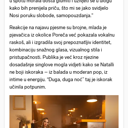
u spotu morala dosta glumiti i uživjeti se u ulogu
kako bih prenijela priču, što mi se jako svidjelo
Nosi poruku slobode, samopouzdanja."
Reakcije na najavu pjesme su brojne, mlada je
pjevačica iz okolice Poreča već pokazala vokalnu
raskoš, ali i izgradila svoj prepoznatljiv identitet,
kombinaciju snažnog glasa, vizualnog stila i
pristupačnosti. Publika je već kroz njezine
dosadašnje singlove mogla vidjeti kako se Natalli
ne boji iskoraka – iz balada u moderan pop, iz
intime u energiju. “Duga, duga noć” taj je iskorak
učinila potpunim.