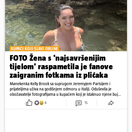
KUPAĆI KOJI SLAVI OBLINE
FOTO Žena s 'najsavršenijim
tijelom' raspametila je fanove
zaigranim fotkama iz plićaka
Manekenka Kelly Brook sa suprugom Jeremyjem Parisijem i
prijateljima uživa na godišnjem odmoru u Italiji. Oduševila je
obožavatelje fotografijama u kupaćem koji je istaknuo njene bujne
obline
4
15