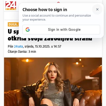
PRIJAVA
Show
Komentari
0
DUGA, DUGA NOĆ
U spotu za novu pjesmu Natalli
otkrila svoju zavodljivu stranu
Piše
24sata
,
srijeda, 15.10.2025. u 14:57
Čitanje članka: 3 min