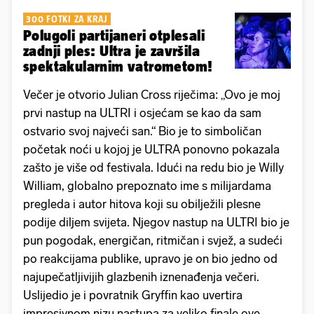
300 FOTKI ZA KRAJ
Polugoli partijaneri otplesali
zadnji ples: Ultra je završila
spektakularnim vatrometom!
Večer je otvorio Julian Cross riječima: „Ovo je moj
prvi nastup na ULTRI i osjećam se kao da sam
ostvario svoj najveći san.“ Bio je to simboličan
početak noći u kojoj je ULTRA ponovno pokazala
zašto je više od festivala. Idući na redu bio je Willy
William, globalno prepoznato ime s milijardama
pregleda i autor hitova koji su obilježili plesne
podije diljem svijeta. Njegov nastup na ULTRI bio je
pun pogodak, energičan, ritmičan i svjež, a sudeći
po reakcijama publike, upravo je on bio jedno od
najupečatljivijih glazbenih iznenađenja večeri.
Uslijedio je i povratnik Gryffin kao uvertira
impresivnom nizu nastupa za veliko finale ove