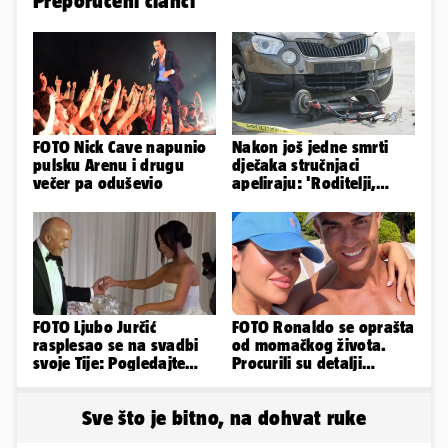
Preporučeni članci
FOTO Nick Cave napunio
Nakon još jedne smrti
pulsku Arenu i drugu
dječaka stručnjaci
večer pa oduševio
apeliraju: 'Roditelji,
električni romobili nisu
igračke'
FOTO Ljubo Jurčić
FOTO Ronaldo se oprašta
rasplesao se na svadbi
od momačkog života.
svoje Tije: Pogledajte
Procurili su detalji
kako je izgledalo
glamuroznog vjenčanja
vjenčanje...
Sve što je bitno, na dohvat ruke