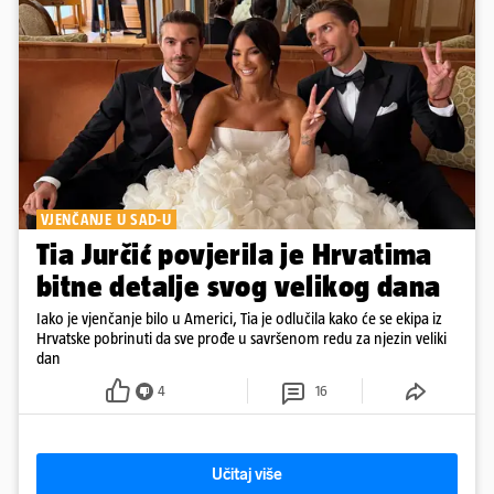
VJENČANJE U SAD-U
Tia Jurčić povjerila je Hrvatima
bitne detalje svog velikog dana
Iako je vjenčanje bilo u Americi, Tia je odlučila kako će se ekipa iz
Hrvatske pobrinuti da sve prođe u savršenom redu za njezin veliki
dan
4
16
Učitaj više