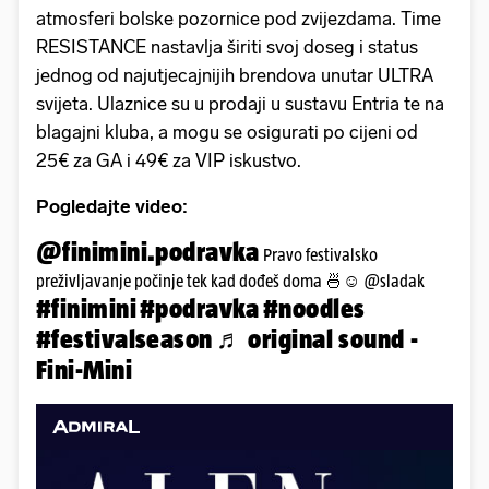
atmosferi bolske pozornice pod zvijezdama. Time
RESISTANCE nastavlja širiti svoj doseg i status
jednog od najutjecajnijih brendova unutar ULTRA
svijeta. Ulaznice su u prodaji u sustavu Entria te na
blagajni kluba, a mogu se osigurati po cijeni od
25€ za GA i 49€ za VIP iskustvo.
Pogledajte video:
@finimini.podravka
Pravo festivalsko
preživljavanje počinje tek kad dođeš doma 🍜☺️ @sladak
#finimini
#podravka
#noodles
#festivalseason
♬ original sound -
Fini-Mini