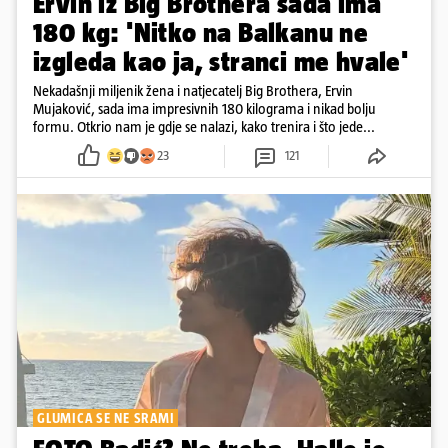
Ervin iz Big Brothera sada ima
180 kg: 'Nitko na Balkanu ne
izgleda kao ja, stranci me hvale'
Nekadašnji miljenik žena i natjecatelj Big Brothera, Ervin
Mujaković, sada ima impresivnih 180 kilograma i nikad bolju
formu. Otkrio nam je gdje se nalazi, kako trenira i što jede...
23
121
GLUMICA SE NE SRAMI