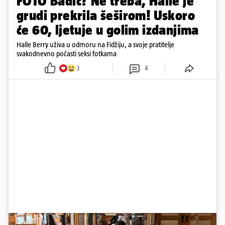
FOTO Badić? Ne treba, Halle je
grudi prekrila šeširom! Uskoro
će 60, ljetuje u golim izdanjima
Halle Berry uživa u odmoru na Fidžiju, a svoje pratitelje
svakodnevno počasti seksi fotkama
3
4