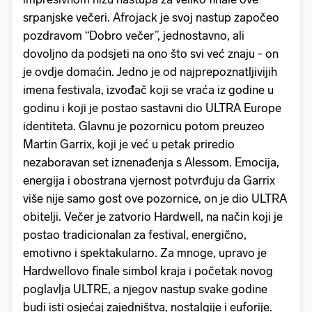
srpanjske večeri. Afrojack je svoj nastup započeo
pozdravom “Dobro večer”, jednostavno, ali
dovoljno da podsjeti na ono što svi već znaju - on
je ovdje domaćin. Jedno je od najprepoznatljivijih
imena festivala, izvođač koji se vraća iz godine u
godinu i koji je postao sastavni dio ULTRA Europe
identiteta. Glavnu je pozornicu potom preuzeo
Martin Garrix, koji je već u petak priredio
nezaboravan set iznenađenja s Alessom. Emocija,
energija i obostrana vjernost potvrđuju da Garrix
više nije samo gost ove pozornice, on je dio ULTRA
obitelji. Večer je zatvorio Hardwell, na način koji je
postao tradicionalan za festival, energično,
emotivno i spektakularno. Za mnoge, upravo je
Hardwellovo finale simbol kraja i početak novog
poglavlja ULTRE, a njegov nastup svake godine
budi isti osjećaj zajedništva, nostalgije i euforije.