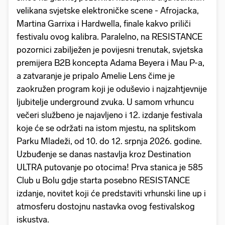
velikana svjetske elektroničke scene - Afrojacka,
Martina Garrixa i Hardwella, finale kakvo priliči
festivalu ovog kalibra. Paralelno, na RESISTANCE
pozornici zabilježen je povijesni trenutak, svjetska
premijera B2B koncepta Adama Beyera i Mau P-a,
a zatvaranje je pripalo Amelie Lens čime je
zaokružen program koji je oduševio i najzahtjevnije
ljubitelje underground zvuka. U samom vrhuncu
večeri službeno je najavljeno i 12. izdanje festivala
koje će se održati na istom mjestu, na splitskom
Parku Mladeži, od 10. do 12. srpnja 2026. godine.
Uzbuđenje se danas nastavlja kroz Destination
ULTRA putovanje po otocima! Prva stanica je 585
Club u Bolu gdje starta posebno RESISTANCE
izdanje, novitet koji će predstaviti vrhunski line up i
atmosferu dostojnu nastavka ovog festivalskog
iskustva.