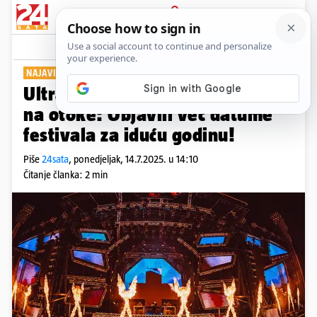
PRIJAVA
Show
Komentari
2
NAJAVILI 12. IZDANJE
Ultra pozdravila Split i odselila
na otoke: Objavili već datume
festivala za iduću godinu!
Piše
24sata
,
ponedjeljak, 14.7.2025. u 14:10
Čitanje članka: 2 min