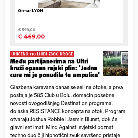
UHIĆENO 110 LJUDI ZBOG DROGE
Među partijanerima na Ultri
kruži opasan rajski plin: 'Jedna
cura mi je ponudila te ampulice'
Glazbena karavana danas se seli na otoke, a prva
postaja je 585 Club u Bolu, domaćin posebne
novosti ovogodišnjeg Destination programa,
dolaska RESISTANCE koncepta na otok. Program
otvaraju Joshua Robbie i Jasmin Blunst, dok će
glavni set imati Mind Against, svjetski poznati
techno duo čiji hipnotični zvuk savršeno pristaje