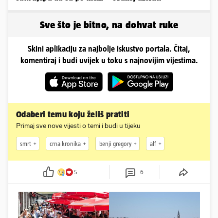
napravili lutku'
Sve što je bitno, na dohvat ruke
Skini aplikaciju za najbolje iskustvo portala. Čitaj,
komentiraj i budi uvijek u toku s najnovijim vijestima.
Odaberi temu koju želiš pratiti
Primaj sve nove vijesti o temi i budi u tijeku
smrt
crna kronika
benji gregory
alf
5
6