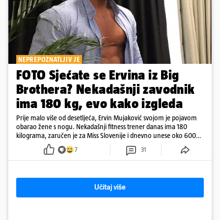
NEPREPOZNATLJIV JE
FOTO Sjećate se Ervina iz Big
Brothera? Nekadašnji zavodnik
ima 180 kg, evo kako izgleda
Prije malo više od desetljeća, Ervin Mujaković svojom je pojavom
obarao žene s nogu. Nekadašnji fitness trener danas ima 180
kilograma, zaručen je za Miss Slovenije i dnevno unese oko 6000
kcal.
7
31
Učitaj više