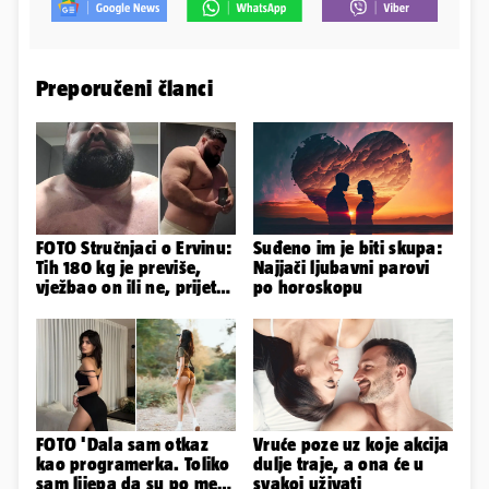
Preporučeni članci
FOTO Stručnjaci o Ervinu:
Suđeno im je biti skupa:
Tih 180 kg je previše,
Najjači ljubavni parovi
vježbao on ili ne, prijete
po horoskopu
mu mnoge komplikacije
FOTO 'Dala sam otkaz
Vruće poze uz koje akcija
kao programerka. Toliko
dulje traje, a ona će u
sam lijepa da su po meni
svakoj uživati