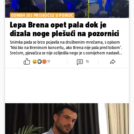
ODMAH JOJ PRISKOČILI U POMOĆ
Lepa Brena opet pala dok je
dizala noge plešući na pozornici
Snimka pada se brzo pojavila na društvenim mrežama, s opisom
'Nisi bio na Breninom koncertu, ako Brena nije pala pred tobom'.
Srećom, pjevačica se nije ozlijedila nego je s osmijehom nastavila
pjevati
17
15