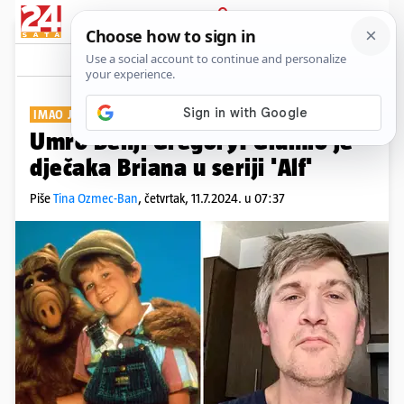
PRIJAVA
Show
Komentari
6
IMAO JE 46 GODINA
Umro Benji Gregory: Glumio je
dječaka Briana u seriji 'Alf'
Piše
Tina Ozmec-Ban
,
četvrtak, 11.7.2024. u 07:37