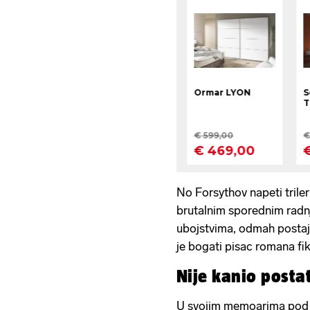
No Forsythov napeti triler
brutalnim sporednim radnj
ubojstvima, odmah postaj
je bogati pisac romana fik
Nije kanio postat
U svojim memoarima pod n