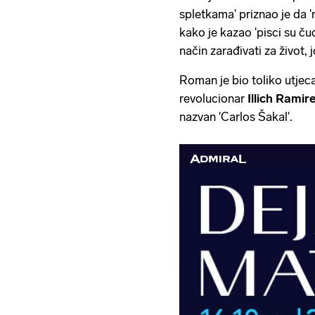
spletkama' priznao je da 'n
kako je kazao 'pisci su ču
način zarađivati za život, jo
Roman je bio toliko utjeca
revolucionar
Illich Rami
nazvan 'Carlos Šakal'.