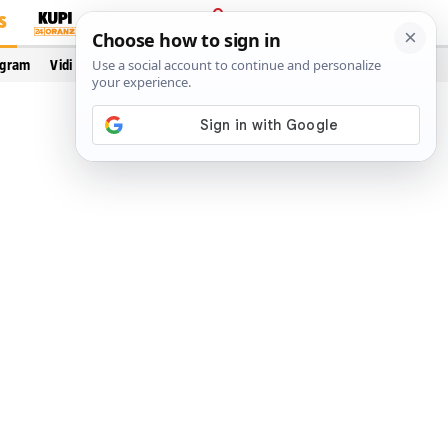
S
PRIJAVA
ogram
Vidi još…