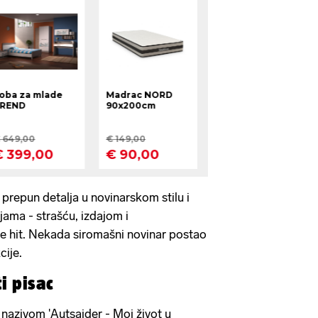
 prepun detalja u novinarskom stilu i
ama - strašću, izdajom i
e hit. Nekada siromašni novinar postao
cije.
i pisac
azivom 'Autsajder - Moj život u