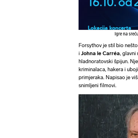
Igre na sreć
Forsythov je stil bio neš
i
Johna le Carréa
, glavni
hladnoratovski špijun. Nje
kriminalaca, hakera i uboj
primjeraka. Napisao je vi
snimljeni filmovi.