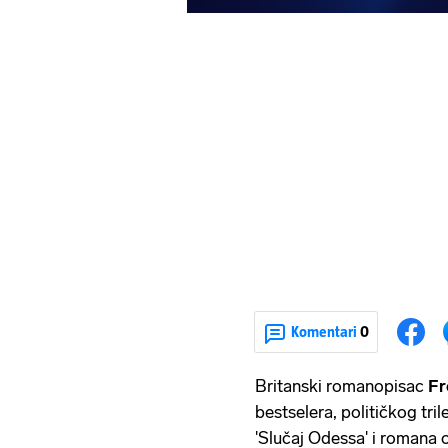
Komentari
0
Britanski romanopisac
Fr
bestselera, političkog tril
'Slučaj Odessa' i romana o