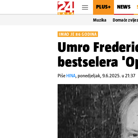
PLUS+
NEWS
Muzika
Domaće zvije
IMAO JE 86 GODINA
Umro Frederic
bestselera 'O
Piše
HINA
,
ponedjeljak, 9.6.2025. u 21:37