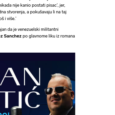
ikada nije kanio postati pisac', jer,
dna stvorenja, a pokušavaju li na taj
š i više.'
jan da je venezuelski militantni
rez Sanchez
po glavnome liku iz romana