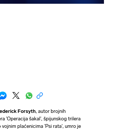
ederick Forsyth
, autor brojnih
era 'Operacija šakal', špijunskog trilera
 vojnim plaćenicima 'Psi rata', umro je