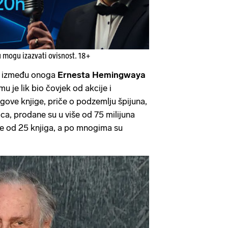
u mogu izazvati ovisnost. 18+
to između onoga
Ernesta Hemingwaya
 mu je lik bio čovjek od akcije i
gove knjige, priče o podzemlju špijuna,
ica, prodane su u više od 75 milijuna
še od 25 knjiga, a po mnogima su