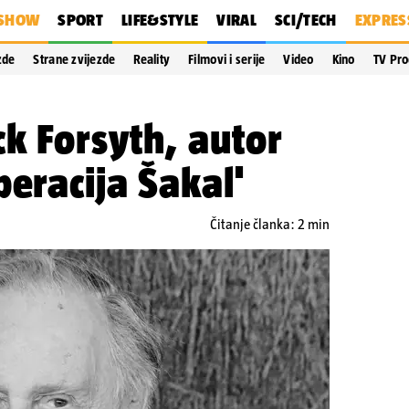
SHOW
SPORT
LIFE&STYLE
VIRAL
SCI/TECH
EXPRES
zde
Strane zvijezde
Reality
Filmovi i serije
Video
Kino
TV Pr
k Forsyth, autor
peracija Šakal'
Čitanje članka: 2 min