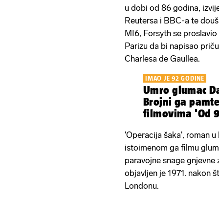
u dobi od 86 godina, izvij
Reutersa i BBC-a te doušn
MI6, Forsyth se proslavio 
Parizu da bi napisao priču
Charlesa de Gaullea.
IMAO JE 92 GODINE
Umro glumac D
Brojni ga pamt
filmovima 'Od 9 
'Operacija šaka', roman u
istoimenom ga filmu glum
paravojne snage gnjevne z
objavljen je 1971. nakon 
Londonu.