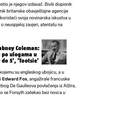
estio je njegov izdavač. Bivši dopisnik
ik britanske obavještajne agencije
koristeći svoja novinarska iskustva u
 o neuspjeloj zavjeri, atentatu na
abney Coleman:
e po ulogama u
do 5', 'Tootsie'
 kojemu su engleskog ubojicu, a u
i
Edward Fox
, angažirale francuske
bog De Gaulleova povlačenja iz Alžira,
što se Forsyth zatekao bez novca u