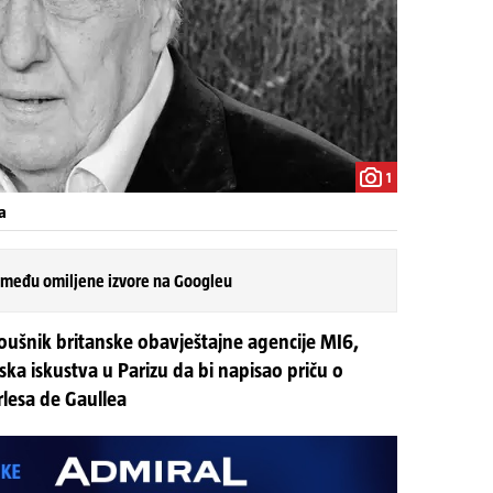
1
a
 među omiljene izvore na Googleu
doušnik britanske obavještajne agencije MI6,
rska iskustva u Parizu da bi napisao priču o
rlesa de Gaullea