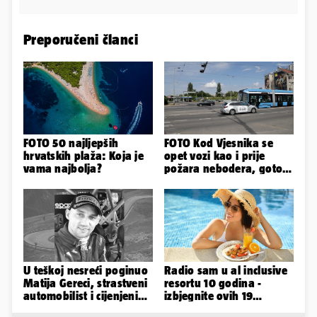
Preporučeni članci
FOTO 50 najljepših
FOTO Kod Vjesnika se
hrvatskih plaža: Koja je
opet vozi kao i prije
vama najbolja?
požara nebodera, gotovi
radovi i na Deželićevoj
U teškoj nesreći poginuo
Radio sam u al inclusive
Matija Gereci, strastveni
resortu 10 godina -
automobilist i cijenjeni
izbjegnite ovih 19
vatrogasac
grešaka i olakšajte si