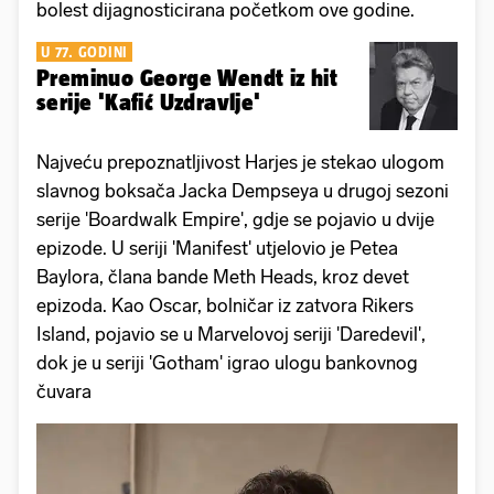
bolest dijagnosticirana početkom ove godine.
U 77. GODINI
Preminuo George Wendt iz hit
serije 'Kafić Uzdravlje'
Najveću prepoznatljivost Harjes je stekao ulogom
slavnog boksača Jacka Dempseya u drugoj sezoni
serije 'Boardwalk Empire', gdje se pojavio u dvije
epizode. U seriji 'Manifest' utjelovio je Petea
Baylora, člana bande Meth Heads, kroz devet
epizoda. Kao Oscar, bolničar iz zatvora Rikers
Island, pojavio se u Marvelovoj seriji 'Daredevil',
dok je u seriji 'Gotham' igrao ulogu bankovnog
čuvara