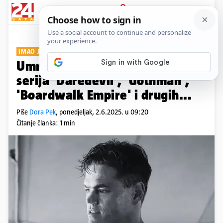
PRIJAVA
Show
Komentari
1
IMAO JE 41 GODINU
Umro je Devin Harjes, glumac iz
serija 'Daredevil', 'Gothman',
'Boardwalk Empire' i drugih...
Piše
Dora Pek
,
ponedjeljak, 2.6.2025. u 09:20
Čitanje članka: 1 min