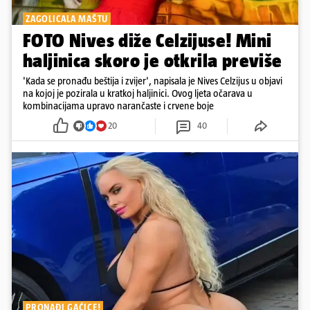
ZAGOLICALA MAŠTU
FOTO Nives diže Celzijuse! Mini
haljinica skoro je otkrila previše
'Kada se pronađu beštija i zvijer', napisala je Nives Celzijus u objavi
na kojoj je pozirala u kratkoj haljinici. Ovog ljeta očarava u
kombinacijama upravo narančaste i crvene boje
20
40
PRONAĐI GAĆICE!