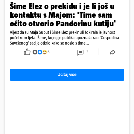
Šime Elez o prekidu i je li još u
kontaktu s Majom: 'Time sam
očito otvorio Pandorinu kutiju'
Vijest da su Maja Šuput i Šime Elez prekinuli šokirala je javnost
početkom ljeta. Šime, kojeg je publika upoznala kao 'Gospodina
Savršenog' sad je otkrio kako se nosio s time...
6
3
Učitaj više