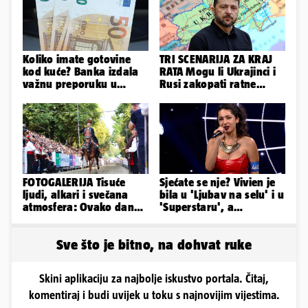
Koliko imate gotovine
TRI SCENARIJA ZA KRAJ
kod kuće? Banka izdala
RATA Mogu li Ukrajinci i
važnu preporuku u
Rusi zakopati ratne
slučaju rata
sjekire nakon 4 godine...
FOTOGALERIJA Tisuće
Sjećate se nje? Vivien je
ljudi, alkari i svečana
bila u 'Ljubav na selu' i u
atmosfera: Ovako danas
'Superstaru', a
izgleda Sinj
pogledajte kako sada
izgleda
Sve što je bitno, na dohvat ruke
Skini aplikaciju za najbolje iskustvo portala. Čitaj,
komentiraj i budi uvijek u toku s najnovijim vijestima.