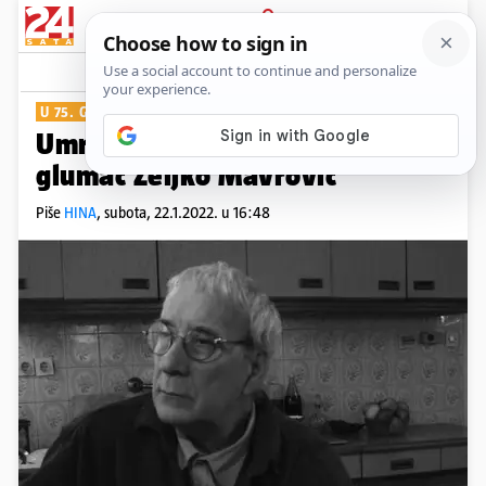
PRIJAVA
Show
U 75. GODINI
Umro je kazališni i televizijski
glumac Željko Mavrović
Piše
HINA
,
subota, 22.1.2022. u 16:48