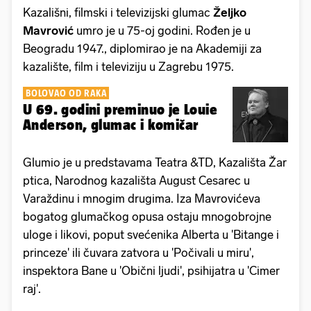
Kazališni, filmski i televizijski glumac
Željko
Mavrović
umro je u 75-oj godini. Rođen je u
Beogradu 1947., diplomirao je na Akademiji za
kazalište, film i televiziju u Zagrebu 1975.
BOLOVAO OD RAKA
U 69. godini preminuo je Louie
Anderson, glumac i komičar
Glumio je u predstavama Teatra &TD, Kazališta Žar
ptica, Narodnog kazališta August Cesarec u
Varaždinu i mnogim drugima. Iza Mavrovićeva
bogatog glumačkog opusa ostaju mnogobrojne
uloge i likovi, poput svećenika Alberta u 'Bitange i
princeze' ili čuvara zatvora u 'Počivali u miru',
inspektora Bane u 'Obični ljudi', psihijatra u 'Cimer
raj'.