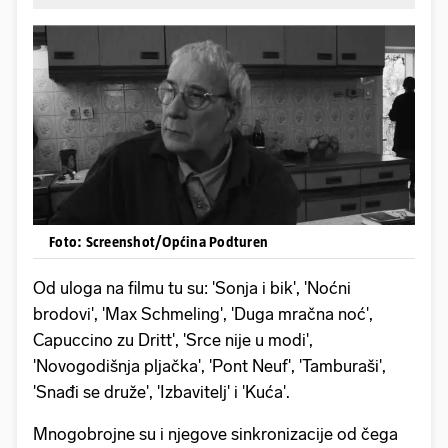
Foto: Screenshot/Općina Podturen
Od uloga na filmu tu su: 'Sonja i bik', 'Noćni
brodovi', 'Max Schmeling', 'Duga mračna noć',
Capuccino zu Dritt', 'Srce nije u modi',
'Novogodišnja pljačka', 'Pont Neuf', 'Tamburaši',
'Snađi se druže', 'Izbavitelj' i 'Kuća'.
Mnogobrojne su i njegove sinkronizacije od čega