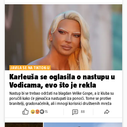
JAVILA SE NA TIKTOK-U
Karleuša se oglasila o nastupu u
Vodicama, evo što je rekla
Nastup bi se trebao održati na blagdan Velike Gospe, a iz kluba su
poručili kako će pjevačica nastupati iza ponoći. Tome se protive
branitelji, gradonačelnik, ali i mnogi korisnici društvenih mreža
15
88