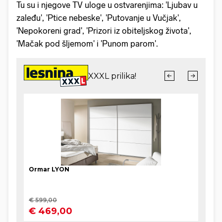
Tu su i njegove TV uloge u ostvarenjima: 'Ljubav u
zaleđu', 'Ptice nebeske', 'Putovanje u Vučjak',
'Nepokoreni grad', 'Prizori iz obiteljskog života',
'Mačak pod šljemom' i 'Punom parom'.