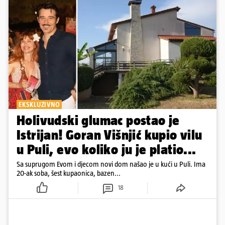
EKSKLUZIVNO
Holivudski glumac postao je
Istrijan! Goran Višnjić kupio vilu
u Puli, evo koliko ju je platio...
Sa suprugom Evom i djecom novi dom našao je u kući u Puli. Ima
20-ak soba, šest kupaonica, bazen...
18