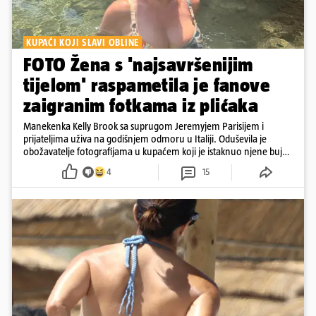
KUPAĆI KOJI SLAVI OBLINE
FOTO Žena s 'najsavršenijim
tijelom' raspametila je fanove
zaigranim fotkama iz plićaka
Manekenka Kelly Brook sa suprugom Jeremyjem Parisijem i
prijateljima uživa na godišnjem odmoru u Italiji. Oduševila je
obožavatelje fotografijama u kupaćem koji je istaknuo njene bujne
obline
4
15