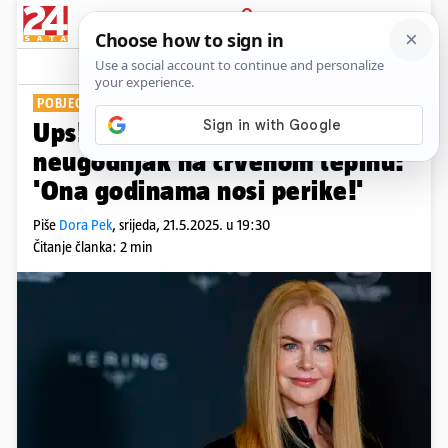
PRIJAVA
Show
Komentari
3
POBJEGLA JOJ PERIKA
Ups! Nicole Kidman doživjela
neugodnjak na crvenom tepihu:
'Ona godinama nosi perike!'
Piše
Dora Pek
,
srijeda, 21.5.2025. u 19:30
Čitanje članka: 2 min