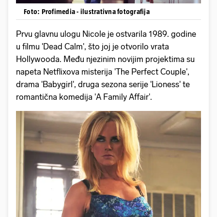
Foto: Profimedia - ilustrativna fotografija
Prvu glavnu ulogu Nicole je ostvarila 1989. godine
u filmu 'Dead Calm', što joj je otvorilo vrata
Hollywooda. Među njezinim novijim projektima su
napeta Netflixova misterija 'The Perfect Couple',
drama 'Babygirl', druga sezona serije 'Lioness' te
romantična komedija 'A Family Affair'.