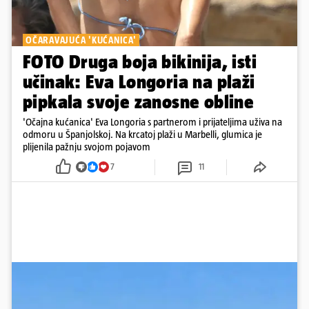
OČARAVAJUĆA 'KUĆANICA'
FOTO Druga boja bikinija, isti
učinak: Eva Longoria na plaži
pipkala svoje zanosne obline
'Očajna kućanica' Eva Longoria s partnerom i prijateljima uživa na
odmoru u Španjolskoj. Na krcatoj plaži u Marbelli, glumica je
plijenila pažnju svojom pojavom
7
11