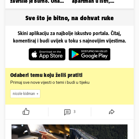
završilo je burno. Ona
apartman u Istri,
sad želi 50 milijuna eura
vlasnik: 'Sezona mi je
završena'
Sve što je bitno, na dohvat ruke
Skini aplikaciju za najbolje iskustvo portala. Čitaj,
komentiraj i budi uvijek u toku s najnovijim vijestima.
Odaberi temu koju želiš pratiti
Primaj sve nove vijesti o temi i budi u tijeku
nicole kidman
3