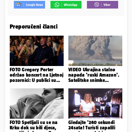
Preporučeni članci
FOTO Gregory Porter
VIDEO Ukrajina stalno
održao koncert na Ljetnoj
napada 'ruski Amazon'.
pozornici: U publici su
Satelitske snimke
bili Mateša i Blanka
pokazale što se događa
FOTO Spetljali su se na
Gledajte '240 sekundi
Krku dok su bili djeca,
24sata! Turisti zapalili