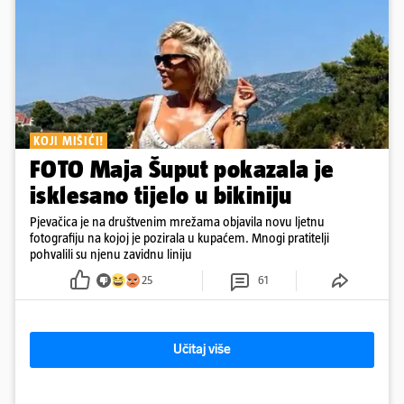
KOJI MIŠIĆI!
FOTO Maja Šuput pokazala je
isklesano tijelo u bikiniju
Pjevačica je na društvenim mrežama objavila novu ljetnu
fotografiju na kojoj je pozirala u kupaćem. Mnogi pratitelji
pohvalili su njenu zavidnu liniju
25
61
Učitaj više