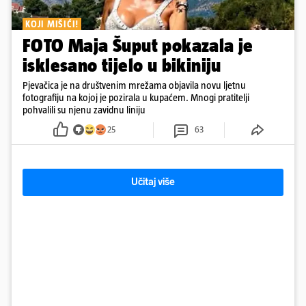
KOJI MIŠIĆI!
FOTO Maja Šuput pokazala je
isklesano tijelo u bikiniju
Pjevačica je na društvenim mrežama objavila novu ljetnu
fotografiju na kojoj je pozirala u kupaćem. Mnogi pratitelji
pohvalili su njenu zavidnu liniju
25
63
Učitaj više