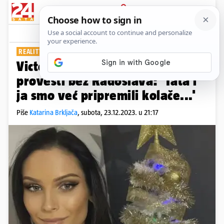
PRIJAVA
Show
Komentari
5
REALITY PAR IZ 'LJUBAV JE NA SELU'
Victoria Memić će ove blagdane
provesti bez Radoslava: 'Tata i
ja smo već pripremili kolače...'
Piše
Katarina Brkljača
,
subota, 23.12.2023. u 21:17