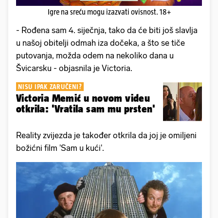
Igre na sreću mogu izazvati ovisnost. 18+
- Rođena sam 4. siječnja, tako da će biti još slavlja
u našoj obitelji odmah iza dočeka, a što se tiče
putovanja, možda odem na nekoliko dana u
Švicarsku - objasnila je Victoria.
NISU IPAK ZARUČENI?
Victoria Memić u novom videu
otkrila: 'Vratila sam mu prsten'
Reality zvijezda je također otkrila da joj je omiljeni
božićni film 'Sam u kući'.