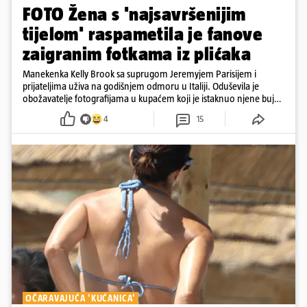
FOTO Žena s 'najsavršenijim
tijelom' raspametila je fanove
zaigranim fotkama iz plićaka
Manekenka Kelly Brook sa suprugom Jeremyjem Parisijem i
prijateljima uživa na godišnjem odmoru u Italiji. Oduševila je
obožavatelje fotografijama u kupaćem koji je istaknuo njene bujne
obline
4
15
OČARAVAJUĆA 'KUĆANICA'