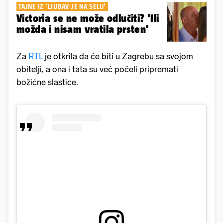
TAJNE IZ 'LJUBAV JE NA SELU'
Victoria se ne može odlučiti? 'Ili
možda i nisam vratila prsten'
Za
RTL
je otkrila da će biti u Zagrebu sa svojom
obitelji, a ona i tata su već počeli pripremati
božićne slastice.