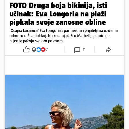
FOTO Druga boja bikinija, isti
učinak: Eva Longoria na plaži
pipkala svoje zanosne obline
'Očajna kućanica' Eva Longoria s partnerom i prijateljima uživa na
odmoru u Španjolskoj. Na krcatoj plaži u Marbelli, glumica je
plijenila pažnju svojom pojavom
7
11