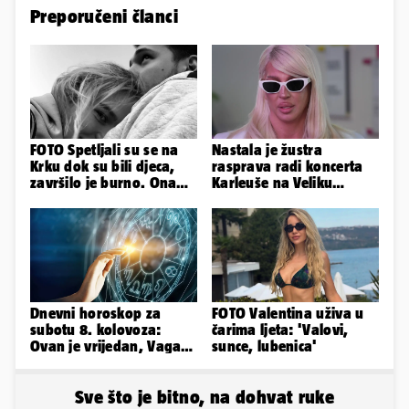
Preporučeni članci
FOTO Spetljali su se na
Nastala je žustra
Krku dok su bili djeca,
rasprava radi koncerta
završilo je burno. Ona
Karleuše na Veliku
sad želi 50 milijuna eura
Gospu, oglasili se i
organizatori
Dnevni horoskop za
FOTO Valentina uživa u
subotu 8. kolovoza:
čarima ljeta: 'Valovi,
Ovan je vrijedan, Vaga
sunce, lubenica'
uživa u izlascima...
Sve što je bitno, na dohvat ruke