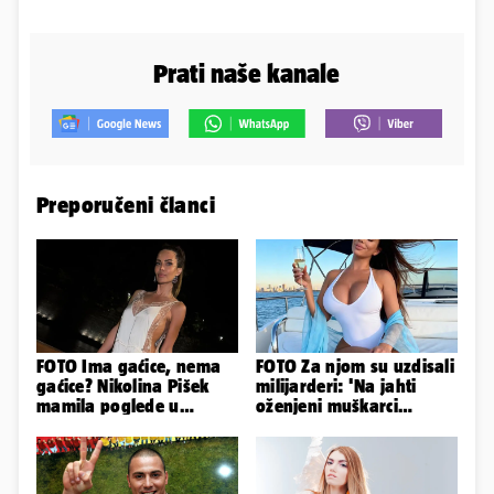
Prati naše kanale
Preporučeni članci
FOTO Ima gaćice, nema
FOTO Za njom su uzdisali
gaćice? Nikolina Pišek
milijarderi: 'Na jahti
mamila poglede u
oženjeni muškarci
poluprozirnom
zaborave na pravila'
kombinezonu