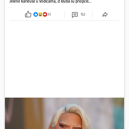
Jelene Karleuše u Vodicama, iz kluba su priopćili
kako je nastup otkazan. Trebao se održati na
blagdan Velike Gospe
51
152