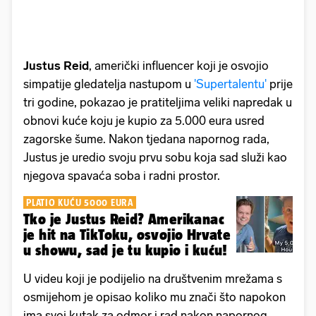
Justus Reid
, američki influencer koji je osvojio
simpatije gledatelja nastupom u
'Supertalentu'
prije
tri godine, pokazao je pratiteljima veliki napredak u
obnovi kuće koju je kupio za 5.000 eura usred
zagorske šume. Nakon tjedana napornog rada,
Justus je uredio svoju prvu sobu koja sad služi kao
njegova spavaća soba i radni prostor.
PLATIO KUĆU 5000 EURA
Tko je Justus Reid? Amerikanac
je hit na TikToku, osvojio Hrvate
u showu, sad je tu kupio i kuću!
U videu koji je podijelio na društvenim mrežama s
osmijehom je opisao koliko mu znači što napokon
ima svoj kutak za odmor i rad nakon napornog