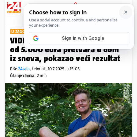
PRIJAVA
Show
Komentari
10
U ZAGORJU
VIDEO Američki influencer kuću
od 5.000 eura pretvara u dom
iz snova, pokazao veći rezultat
Piše
24sata
,
četvrtak, 10.7.2025. u 15:05
Čitanje članka: 2 min