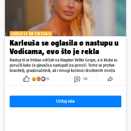
JAVILA SE NA TIKTOK-U
Karleuša se oglasila o nastupu u
Vodicama, evo što je rekla
Nastup bi se trebao održati na blagdan Velike Gospe, a iz kluba su
poručili kako će pjevačica nastupati iza ponoći. Tome se protive
branitelji, gradonačelnik, ali i mnogi korisnici društvenih mreža
15
119
Učitaj više