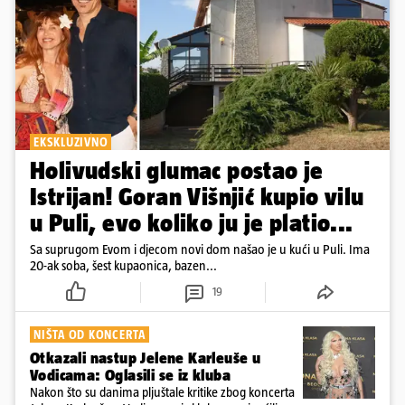
EKSKLUZIVNO
Holivudski glumac postao je
Istrijan! Goran Višnjić kupio vilu
u Puli, evo koliko ju je platio...
Sa suprugom Evom i djecom novi dom našao je u kući u Puli. Ima
20-ak soba, šest kupaonica, bazen...
19
NIŠTA OD KONCERTA
Otkazali nastup Jelene Karleuše u
Vodicama: Oglasili se iz kluba
Nakon što su danima pljuštale kritike zbog koncerta