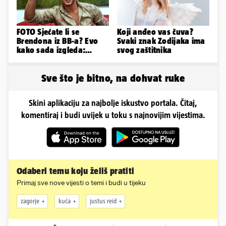
FOTO Sjećate li se
Koji anđeo vas čuva?
Brendona iz BB-a? Evo
Svaki znak Zodijaka ima
kako sada izgleda:
svog zaštitnika
'Operacije su mi uništile
lice...'
Sve što je bitno, na dohvat ruke
Skini aplikaciju za najbolje iskustvo portala. Čitaj,
komentiraj i budi uvijek u toku s najnovijim vijestima.
Odaberi temu koju želiš pratiti
Primaj sve nove vijesti o temi i budi u tijeku
zagorje
kuća
justus reid