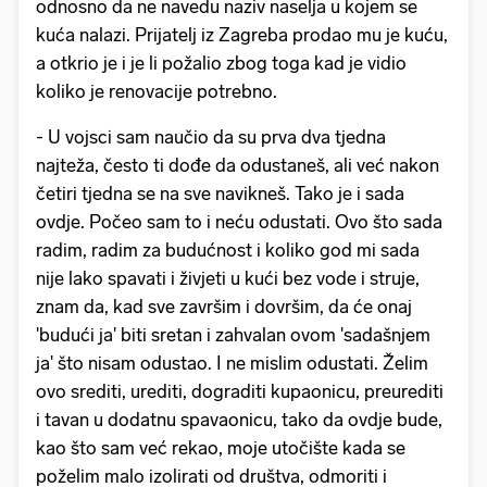
odnosno da ne navedu naziv naselja u kojem se
kuća nalazi. Prijatelj iz Zagreba prodao mu je kuću,
a otkrio je i je li požalio zbog toga kad je vidio
koliko je renovacije potrebno.
- U vojsci sam naučio da su prva dva tjedna
najteža, često ti dođe da odustaneš, ali već nakon
četiri tjedna se na sve navikneš. Tako je i sada
ovdje. Počeo sam to i neću odustati. Ovo što sada
radim, radim za budućnost i koliko god mi sada
nije lako spavati i živjeti u kući bez vode i struje,
znam da, kad sve završim i dovršim, da će onaj
'budući ja' biti sretan i zahvalan ovom 'sadašnjem
ja' što nisam odustao. I ne mislim odustati. Želim
ovo srediti, urediti, dograditi kupaonicu, preurediti
i tavan u dodatnu spavaonicu, tako da ovdje bude,
kao što sam već rekao, moje utočište kada se
poželim malo izolirati od društva, odmoriti i