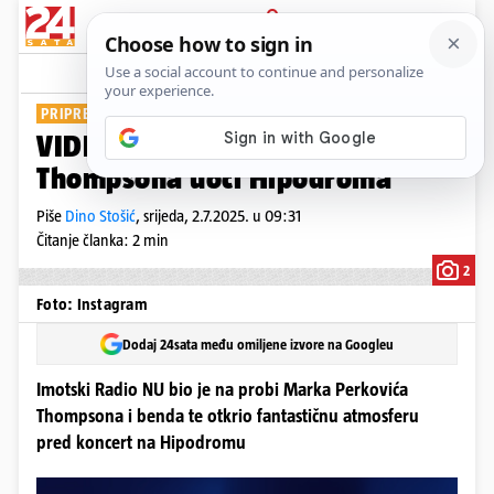
PRIJAVA
Show
Komentari
11
PRIPREMA SE ZA SUBOTU
VIDEO Evo kako izgleda proba
Thompsona uoči Hipodroma
Piše
Dino Stošić
,
srijeda, 2.7.2025. u 09:31
Čitanje članka: 2 min
2
Foto: Instagram
Dodaj 24sata među omiljene izvore na Googleu
Imotski Radio NU bio je na probi Marka Perkovića
Thompsona i benda te otkrio fantastičnu atmosferu
pred koncert na Hipodromu