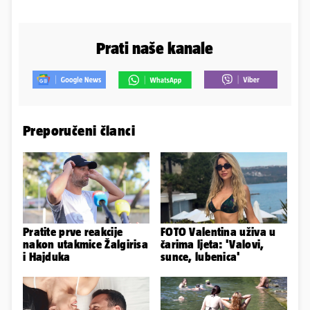
Prati naše kanale
Preporučeni članci
Pratite prve reakcije
FOTO Valentina uživa u
nakon utakmice Žalgirisa
čarima ljeta: 'Valovi,
i Hajduka
sunce, lubenica'