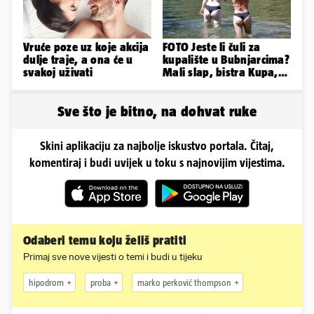
Vruće poze uz koje akcija
FOTO Jeste li čuli za
dulje traje, a ona će u
kupalište u Bubnjarcima?
svakoj uživati
Mali slap, bistra Kupa,
šumski hlad - prava
idila!
Sve što je bitno, na dohvat ruke
Skini aplikaciju za najbolje iskustvo portala. Čitaj,
komentiraj i budi uvijek u toku s najnovijim vijestima.
Odaberi temu koju želiš pratiti
Primaj sve nove vijesti o temi i budi u tijeku
hipodrom
proba
marko perković thompson