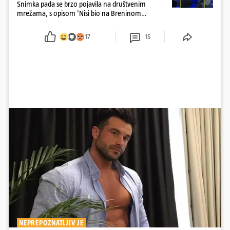
Snimka pada se brzo pojavila na društvenim
mrežama, s opisom 'Nisi bio na Breninom
koncertu, ako Brena nije pala pred tobom'.
Srećom, pjevačica se nije ozlijedila nego je s
17
15
osmijehom nastavila pjevati
NEPREPOZNATLJIV JE