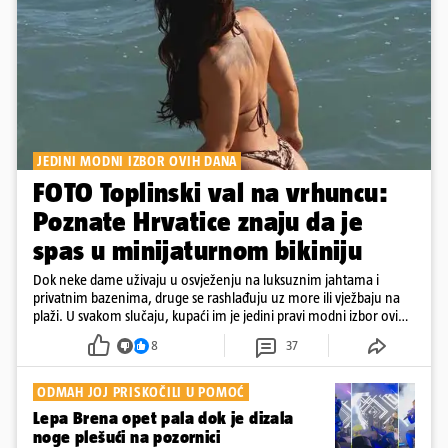
JEDINI MODNI IZBOR OVIH DANA
FOTO Toplinski val na vrhuncu:
Poznate Hrvatice znaju da je
spas u minijaturnom bikiniju
Dok neke dame uživaju u osvježenju na luksuznim jahtama i
privatnim bazenima, druge se rashlađuju uz more ili vježbaju na
plaži. U svakom slučaju, kupaći im je jedini pravi modni izbor ovih
dana
8
37
ODMAH JOJ PRISKOČILI U POMOĆ
Lepa Brena opet pala dok je dizala
noge plešući na pozornici