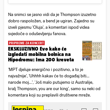
Na snimci se jasno vidi da je Thompson izuzetno
dobro raspoložen, a bend je ugiran. Zajedno su
izveli pjesmu 'Oluja', a komentari ispod videa
svjedoče o oduševljenju fanova.
PRIPREME ZA KONCERT
EKSKLUZIVNO Evo kako će
izgledati mobilna bolnica na
Hipodromu: Ima 200 kreveta
'MPT djeluje energično i pozitivno, a to je
najvažnije', 'Uhhhh kakav će to događaj biti...
narode moj...', 'Još malo putujemo iz Australije,
kralj Thompson, you are our king', samo su neki od
komentara koji su preplavili društvene mreže.