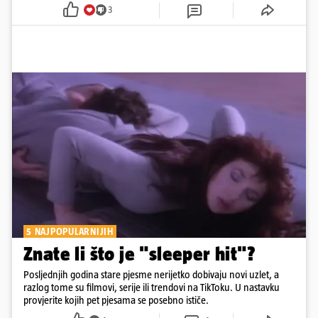
3
5 NAJPOPULARNIJIH
Znate li što je "sleeper hit"?
Posljednjih godina stare pjesme nerijetko dobivaju novi uzlet, a
razlog tome su filmovi, serije ili trendovi na TikToku. U nastavku
provjerite kojih pet pjesama se posebno ističe.