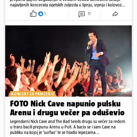
najavljenih koncerata svjetskih zvijezda u lipnju, srpnju i kolovozu
2026. godine.
1
17
KONCERT ZA PAMĆENJE
FOTO Nick Cave napunio pulsku
Arenu i drugu večer pa oduševio
Legendarni Nick Cave and The Bad Seeds drugu su večer za redom
u trans bacili prepunu Arenu u Puli. A bacio se i sam Cave na
publiku na kojoj je 'surfao' te se hladio lepezama...