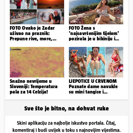
FOTO Ovako je Zadar
FOTO Žena s
uživao na praznik:
'najsavršenijim tijelom'
Prepune rive, more,
pozirala je u bikiniju i
sunce i čarobni zalazak
pokazala svoje bujne
sunca
obline...
Snažno nevrijeme u
LJEPOTICE U CRVENOM
Sloveniji: Temperatura
Poznate dame navukle
pala za 14 Celzija!
su mini tangice i
grudnjake pa istaknule
obline
Sve što je bitno, na dohvat ruke
Skini aplikaciju za najbolje iskustvo portala. Čitaj,
komentiraj i budi uvijek u toku s najnovijim vijestima.