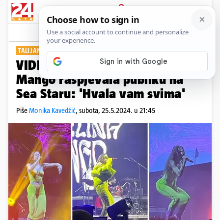
PRIJAVA
Show
Komentari
1
TALIJANSKA PREDSTAVNICA NA EUROSONGU
VIDEO Koja atmosfera! Angelina
Mango raspjevala publiku na
Sea Staru: 'Hvala vam svima'
Piše
Monika Kavedžić
,
subota, 25.5.2024. u 21:45