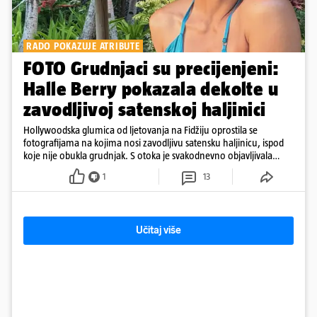
RADO POKAZUJE ATRIBUTE
FOTO Grudnjaci su precijenjeni:
Halle Berry pokazala dekolte u
zavodljivoj satenskoj haljinici
Hollywoodska glumica od ljetovanja na Fidžiju oprostila se
fotografijama na kojima nosi zavodljivu satensku haljinicu, ispod
koje nije obukla grudnjak. S otoka je svakodnevno objavljivala
fotografije u kupaćem
1
13
Učitaj više