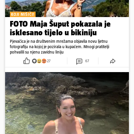
KOJI MIŠIĆI!
FOTO Maja Šuput pokazala je
isklesano tijelo u bikiniju
Pjevačica je na društvenim mrežama objavila novu ljetnu
fotografiju na kojoj je pozirala u kupaćem. Mnogi pratitelji
pohvalili su njenu zavidnu liniju
27
67