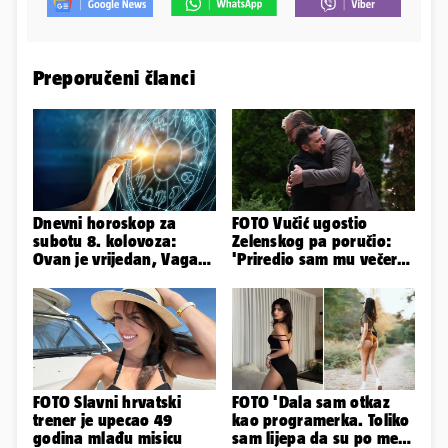
Preporučeni članci
Dnevni horoskop za
FOTO Vučić ugostio
subotu 8. kolovoza:
Zelenskog pa poručio:
Ovan je vrijedan, Vaga
'Priredio sam mu večeru
uživa u izlascima...
i poželio dobrodošlicu'
FOTO Slavni hrvatski
FOTO 'Dala sam otkaz
trener je upecao 49
kao programerka. Toliko
godina mlađu misicu
sam lijepa da su po meni