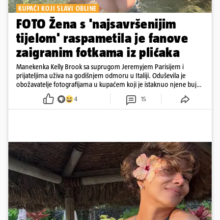
KUPAĆI KOJI SLAVI OBLINE
FOTO Žena s 'najsavršenijim
tijelom' raspametila je fanove
zaigranim fotkama iz plićaka
Manekenka Kelly Brook sa suprugom Jeremyjem Parisijem i
prijateljima uživa na godišnjem odmoru u Italiji. Oduševila je
obožavatelje fotografijama u kupaćem koji je istaknuo njene bujne
obline
4
15