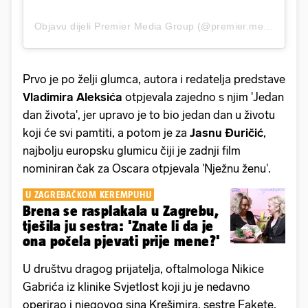
Objavu dijeli Premier Media Group (@premier.media.group)
Prvo je po želji glumca, autora i redatelja predstave
Vladimira Aleksića
otpjevala zajedno s njim 'Jedan
dan života', jer upravo je to bio jedan dan u životu
koji će svi pamtiti, a potom je za
Jasnu Đuričić
,
najbolju europsku glumicu čiji je zadnji film
nominiran čak za Oscara otpjevala 'Nježnu ženu'.
U ZAGREBAČKOM KEREMPUHU
Brena se rasplakala u Zagrebu,
tješila ju sestra: 'Znate li da je
ona počela pjevati prije mene?'
U društvu dragog prijatelja, oftalmologa Nikice
Gabrića iz klinike Svjetlost koji ju je nedavno
operirao i njegovog sina Krešimira, sestre Fakete,