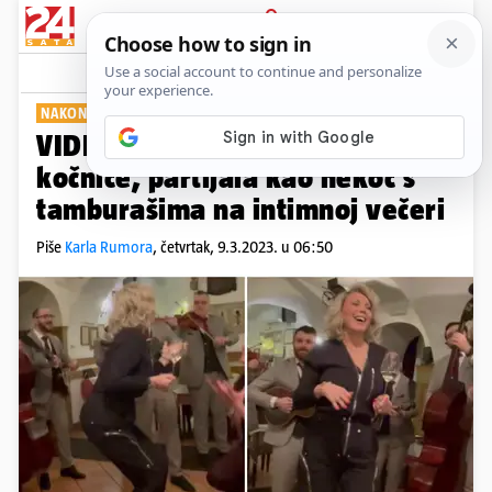
PRIJAVA
Show
Komentari
132
NAKON PREMIJERE PREDSTAVE
VIDEO Lepa Brena je otpustila
kočnice, partijala kao nekoć s
tamburašima na intimnoj večeri
Piše
Karla Rumora
,
četvrtak, 9.3.2023. u 06:50