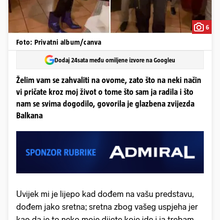
6
Foto: Privatni album/canva
Dodaj 24sata među omiljene izvore na Googleu
Želim vam se zahvaliti na ovome, zato što na neki način
vi pričate kroz moj život o tome što sam ja radila i što
nam se svima dogodilo, govorila je glazbena zvijezda
Balkana
Uvijek mi je lijepo kad dođem na vašu predstavu,
dođem jako sretna; sretna zbog vašeg uspjeha jer
kao da je to neko moje dijete koje ide i ja trebam