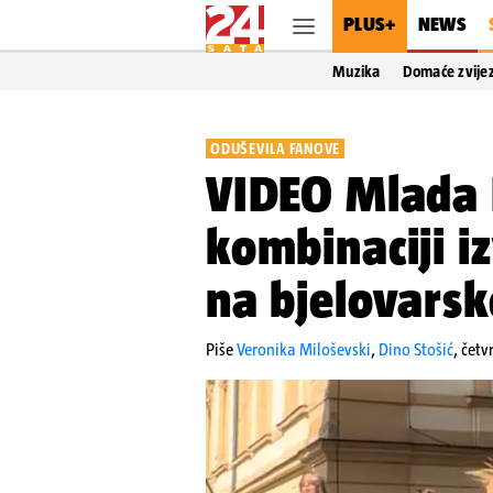
PLUS+
NEWS
Muzika
Domaće zvije
ODUŠEVILA FANOVE
VIDEO Mlada E
kombinaciji i
na bjelovarsk
Piše
Veronika Miloševski
,
Dino Stošić
,
četv