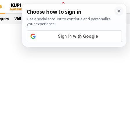
S
PRIJAVA
ogram
Vidi još…