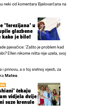
i su neki od komentara Bjelovarčana na
e 'Terezijana' u
upile glazbene
 kako je bilo!
lade pjevačice: 'Zašto je problem kad
ebi? Ellen nikome ništa nije uzela, svoj
i prinovu, a o toj sretnoj vijesti, za
jka
Matea
.
ATA
shiani' čekaju
am vidjela dvije
mi suze krenule