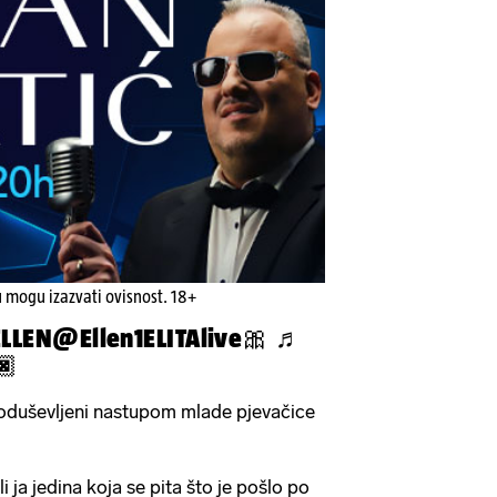
u mogu izazvati ovisnost. 18+
ELLEN@Ellen1ELITAlive🎀
♬
🏿
i oduševljeni nastupom mlade pjevačice
li ja jedina koja se pita što je pošlo po