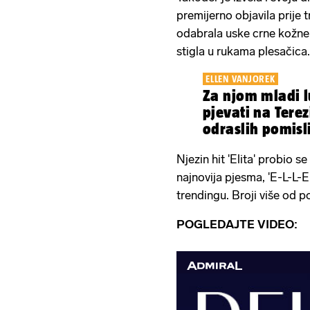
premijerno objavila prije t
odabrala uske crne kožne 
stigla u rukama plesačica
ELLEN VANJOREK
Za njom mladi l
pjevati na Terez
odraslih pomisli
okej?'
Njezin hit 'Elita' probio 
najnovija pjesma, 'E-L-L-E
trendingu. Broji više od p
POGLEDAJTE VIDEO: