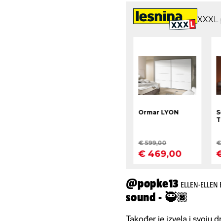
@popke13
ELLEN-ELLEN 
sound - 🥷🏿
Također je izvela i svoju 