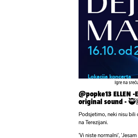
Igre na sreć
@popke13
ELLEN -
original sound - 🥷
Podsjetimo, neki nisu bil
na Terezijani.
'Vi niste normalni', 'Jesam 