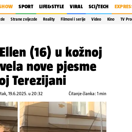
SHOW
SPORT
LIFE&STYLE
VIRAL
SCI/TECH
EXPRES
zde
Strane zvijezde
Reality
Filmovi i serije
Video
Kino
TV Pr
llen (16) u kožnoj
zvela nove pjesme
oj Terezijani
rtak, 19.6.2025. u 20:32
Čitanje članka: 1 min