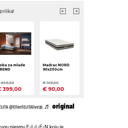
♬ original
ELITA @Ellen1ELITAlive🎀
drugu pjesmu E-L-L-E-N koju je