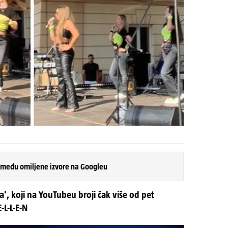
 među omiljene izvore na Googleu
lita', koji na YouTubeu broji čak više od pet
-L-L-E-N