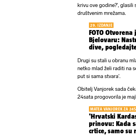
krivu ove godine?', glasil
društvenim mrežama.
29. IZDANJE
FOTO Otvorena j
Bjelovaru: Nast
dive, pogledajte
Drugi su stali u obranu m
netko mlad želi raditi na s
put si sama stvara'.
Obitelj Vanjorek sada čeka 
24sata progovorila je ma
MATEA VANJOREK ZA 24S
'Hrvatski Karda
prinovu: Kada s
crtice, samo su 