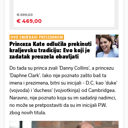
OVO SMATRAJU PRESEDANOM
Princeza Kate odlučila prekinuti
kraljevsku tradiciju: Evo koji je
zadatak preuzela obavljati
Do tada su princa zvali 'Danny Collins', a princezu
'Daphne Clark'. Iako nije poznato zašto baš ta
imena i prezimena, bitni su inicijali - D.C. kao 'duke'
(vojvoda) i 'duchess' (vojvotkinja) od Cambridgea.
Naravno, nije poznato koja su im sadašnji nadimci,
no može se pretpostaviti da su im inicijali P.W.
zbog novih titula.