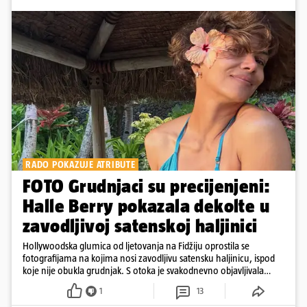
RADO POKAZUJE ATRIBUTE
FOTO Grudnjaci su precijenjeni:
Halle Berry pokazala dekolte u
zavodljivoj satenskoj haljinici
Hollywoodska glumica od ljetovanja na Fidžiju oprostila se
fotografijama na kojima nosi zavodljivu satensku haljinicu, ispod
koje nije obukla grudnjak. S otoka je svakodnevno objavljivala
fotografije u kupaćem
1
13