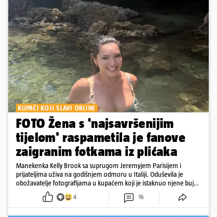
KUPAĆI KOJI SLAVI OBLINE
FOTO Žena s 'najsavršenijim
tijelom' raspametila je fanove
zaigranim fotkama iz plićaka
Manekenka Kelly Brook sa suprugom Jeremyjem Parisijem i
prijateljima uživa na godišnjem odmoru u Italiji. Oduševila je
obožavatelje fotografijama u kupaćem koji je istaknuo njene bujne
obline
4
16