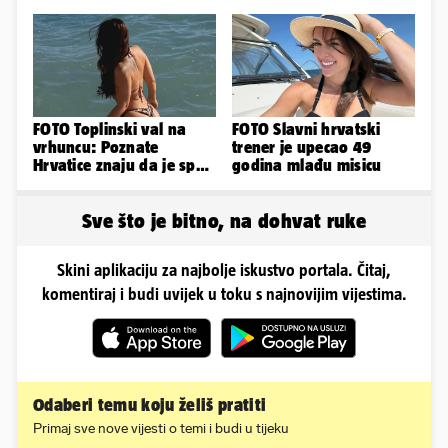
obline. Ovako izgleda
FOTO Toplinski val na
FOTO Slavni hrvatski
vrhuncu: Poznate
trener je upecao 49
Hrvatice znaju da je spas
godina mlađu misicu
u minijaturnom bikiniju
Sve što je bitno, na dohvat ruke
Skini aplikaciju za najbolje iskustvo portala. Čitaj,
komentiraj i budi uvijek u toku s najnovijim vijestima.
Odaberi temu koju želiš pratiti
Primaj sve nove vijesti o temi i budi u tijeku