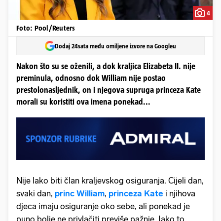
4
Foto: Pool/Reuters
Dodaj 24sata među omiljene izvore na Googleu
Nakon što su se oženili, a dok kraljica Elizabeta II. nije
preminula, odnosno dok William nije postao
prestolonasljednik, on i njegova supruga princeza Kate
morali su koristiti ova imena ponekad...
Nije lako biti član kraljevskog osiguranja. Cijeli dan,
svaki dan,
princ William
,
princeza Kate
i njihova
djeca imaju osiguranje oko sebe, ali ponekad je
puno bolje ne privlačiti previše pažnje. Iako to,