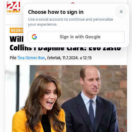
PRIJAVA
Show
Komentari
0
NEOBIČNO...
Williama i Kate zvali su Danny
Collins i Daphne Clark: Evo zašto
Piše
Tina Ozmec-Ban
,
četvrtak, 11.7.2024. u 12:15