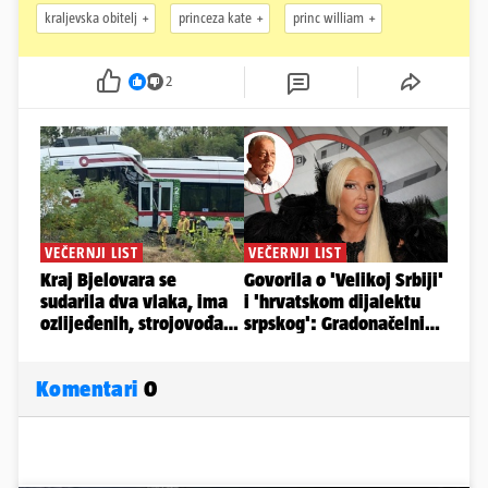
kraljevska obitelj
princeza kate
princ william
2
Komentari
0