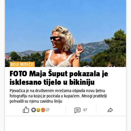
KOJI MIŠIĆI!
FOTO Maja Šuput pokazala je
isklesano tijelo u bikiniju
Pjevačica je na društvenim mrežama objavila novu ljetnu
fotografiju na kojoj je pozirala u kupaćem. Mnogi pratitelji
pohvalili su njenu zavidnu liniju
27
67