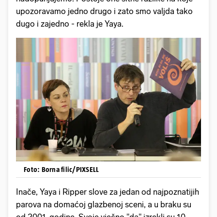
upozoravamo jedno drugo i zato smo valjda tako
dugo i zajedno - rekla je Yaya.
Foto: Borna filic/PIXSELL
Inače, Yaya i Ripper slove za jedan od najpoznatijih
parova na domaćoj glazbenoj sceni, a u braku su
od 2001. godine. Svoje vječno "da" izrekli su 10.