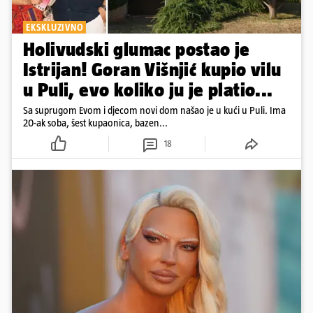
EKSKLUZIVNO
Holivudski glumac postao je
Istrijan! Goran Višnjić kupio vilu
u Puli, evo koliko ju je platio...
Sa suprugom Evom i djecom novi dom našao je u kući u Puli. Ima
20-ak soba, šest kupaonica, bazen...
18