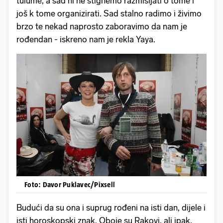
tulume, a sad ni ne stignemo razmišljati o tome i
još k tome organizirati. Sad stalno radimo i živimo
brzo te nekad naprosto zaboravimo da nam je
rođendan - iskreno nam je rekla Yaya.
Foto: Davor Puklavec/Pixsell
Budući da su ona i suprug rođeni na isti dan, dijele i
isti horoskopski znak. Oboje su Rakovi, ali ipak,