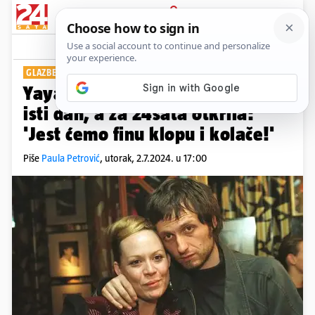
PRIJAVA
Show
Komentari
2
GLAZBENI PAR
Yaya i Ripper slave rođendan na
isti dan, a za 24sata otkrila:
'Jest ćemo finu klopu i kolače!'
Piše
Paula Petrović
,
utorak, 2.7.2024. u 17:00