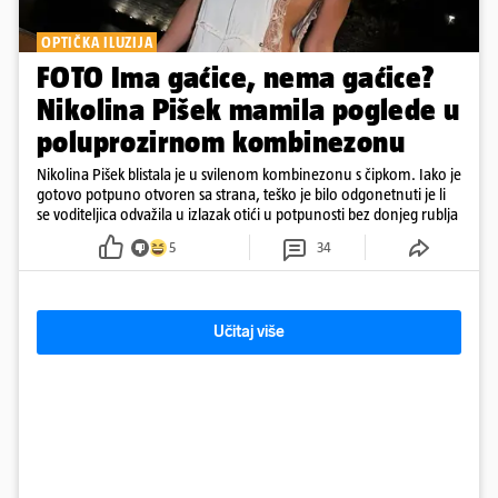
OPTIČKA ILUZIJA
FOTO Ima gaćice, nema gaćice?
Nikolina Pišek mamila poglede u
poluprozirnom kombinezonu
Nikolina Pišek blistala je u svilenom kombinezonu s čipkom. Iako je
gotovo potpuno otvoren sa strana, teško je bilo odgonetnuti je li
se voditeljica odvažila u izlazak otići u potpunosti bez donjeg rublja
5
34
Učitaj više