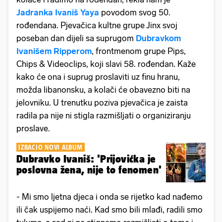
Jadranka Ivaniš Yaya
povodom svog 50.
rođendana. Pjevačica kultne grupe Jinx svoj
poseban dan dijeli sa suprugom
Dubravkom
Ivanišem Ripperom
, frontmenom grupe Pips,
Chips & Videoclips, koji slavi 58. rođendan. Kaže
kako će ona i suprug proslaviti uz finu hranu,
možda libanonsku, a kolači će obavezno biti na
jelovniku. U trenutku poziva pjevačica je zaista
radila pa nije ni stigla razmišljati o organiziranju
proslave.
IZBACIO NOVI ALBUM
Dubravko Ivaniš: 'Prijovićka je
poslovna žena, nije to fenomen'
- Mi smo ljetna djeca i onda se rijetko kad nađemo
ili čak uspijemo naći. Kad smo bili mlađi, radili smo