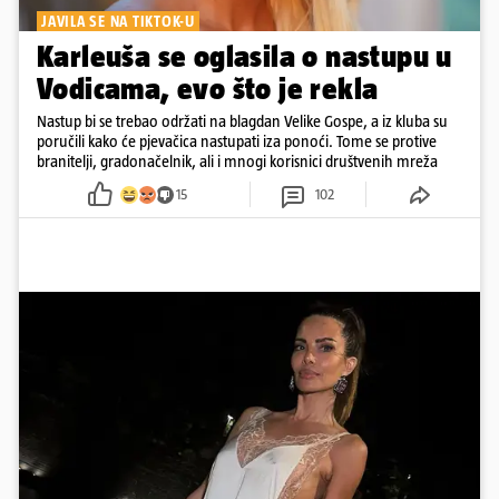
JAVILA SE NA TIKTOK-U
Karleuša se oglasila o nastupu u
Vodicama, evo što je rekla
Nastup bi se trebao održati na blagdan Velike Gospe, a iz kluba su
poručili kako će pjevačica nastupati iza ponoći. Tome se protive
branitelji, gradonačelnik, ali i mnogi korisnici društvenih mreža
15
102