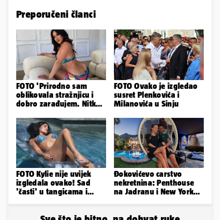
Preporučeni članci
FOTO 'Prirodno sam
FOTO Ovako je izgledao
oblikovala stražnjicu i
susret Plenkovića i
dobro zarađujem. Nitko
Milanovića u Sinju
ne vjeruje da je prava'
FOTO Kylie nije uvijek
Đokovićevo carstvo
izgledala ovako! Sad
nekretnina: Penthouse
'časti' u tangicama i
na Jadranu i New Yorku,
bikiniju, ali išla je 'pod
španjolska vila, hoteli...
nož'...
Sve što je bitno, na dohvat ruke