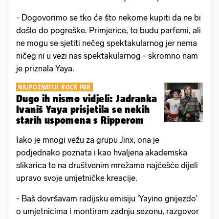
- Dogovorimo se tko će što nekome kupiti da ne bi
došlo do pogreške. Primjerice, to budu parfemi, ali
ne mogu se sjetiti nečeg spektakularnog jer nema
ničeg ni u vezi nas spektakularnog - skromno nam
je priznala Yaya.
NAJPOZNATIJI ROCK PAR
Dugo ih nismo vidjeli: Jadranka
Ivaniš Yaya prisjetila se nekih
starih uspomena s Ripperom
Iako je mnogi vežu za grupu Jinx, ona je
podjednako poznata i kao hvaljena akademska
slikarica te na društvenim mrežama najčešće dijeli
upravo svoje umjetničke kreacije.
- Baš dovršavam radijsku emisiju 'Yayino gnijezdo'
o umjetnicima i montiram zadnju sezonu, razgovor