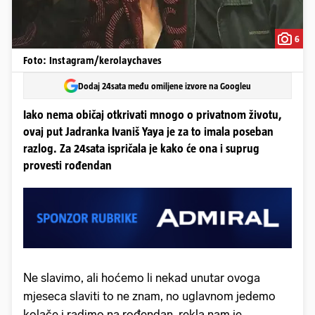
6
Foto: Instagram/kerolaychaves
Dodaj 24sata među omiljene izvore na Googleu
Iako nema običaj otkrivati mnogo o privatnom životu,
ovaj put Jadranka Ivaniš Yaya je za to imala poseban
razlog. Za 24sata ispričala je kako će ona i suprug
provesti rođendan
Ne slavimo, ali hoćemo li nekad unutar ovoga
mjeseca slaviti to ne znam, no uglavnom jedemo
kolače i radimo na rođendan, rekla nam je