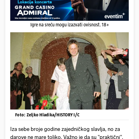
Igre na sreću mogu izazvati ovisnost. 18+
Foto: Zeljko Hladika/HISTORY I/C
Iza sebe broje godine zajedničkog slavlja, no za
darove ne mare toliko. Važno je da su "praktični".