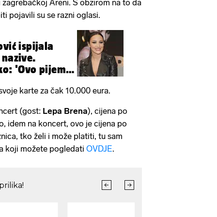
zagrebačkoj Areni. S obzirom na to da
i pojavili su se razni oglasi.
vić ispijala
 nazive.
ko: 'Ovo pijem
svoje karte za čak 10.000 eura.
oncert (gost:
Lepa Brena
), cijena po
o, idem na koncert, ovo je cijena po
nica, tko želi i može platiti, tu sam
sa koji možete pogledati
OVDJE
.