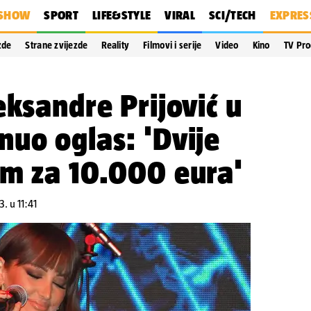
SHOW
SPORT
LIFE&STYLE
VIRAL
SCI/TECH
EXPRES
zde
Strane zvijezde
Reality
Filmovi i serije
Video
Kino
TV Pr
eksandre Prijović u
uo oglas: 'Dvije
em za 10.000 eura'
. u 11:41