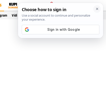
S
PRIJAVA
ogram
Vidi još…