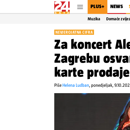
PLUS+
NEWS
Muzika
Domaće zvije
NEVJEROJATNA CIFRA
Za koncert Al
Zagrebu osvan
karte prodaj
Piše
Helena Ludban
,
ponedjeljak, 9.10.2023