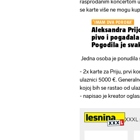
rasprodanim koncertom u 
se karte više ne mogu kupit
'IMAM DVA POROKA'
Aleksandra Prijo
pivo i pogađala
Pogodila je sva
kod tate...'
Jedna osoba je ponudila 
- 2x karte za Priju, prvi k
ulaznici 5000 €. Generaln
kojoj bih se rastao od ulaz
- napisao je kreator ogla