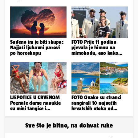
Suđeno im je biti skupa:
FOTO Prije 11 godina
Najjači ljubavni parovi
pjevala je himnu na
po horoskopu
mimohodu, evo kako
danas izgleda Mia
Negovetić
LJEPOTICE U CRVENOM
FOTO Ovako su stranci
Poznate dame navukle
rangirali 10 najvećih
su mini tangice i
hrvatskih otoka od
grudnjake pa istaknule
najboljeg do najgoreg
obline
Sve što je bitno, na dohvat ruke