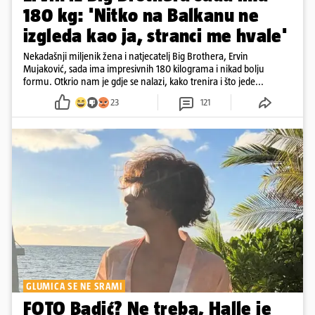
180 kg: 'Nitko na Balkanu ne
izgleda kao ja, stranci me hvale'
Nekadašnji miljenik žena i natjecatelj Big Brothera, Ervin
Mujaković, sada ima impresivnih 180 kilograma i nikad bolju
formu. Otkrio nam je gdje se nalazi, kako trenira i što jede...
23
121
GLUMICA SE NE SRAMI
FOTO Badić? Ne treba, Halle je