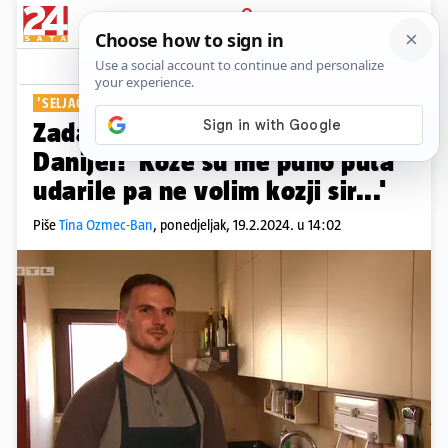
PRIJAVA
Show
Komentari
0
'SELJAČKI SASTOJCI'
Zadarsku 'Večeru za 5' otvara
Danijel! 'Koze su me puno puta
udarile pa ne volim kozji sir...'
Piše
Tina Ozmec-Ban
,
ponedjeljak, 19.2.2024. u 14:02