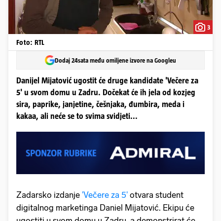
3
Foto: RTL
Dodaj 24sata među omiljene izvore na Googleu
Danijel Mijatović ugostit će druge kandidate 'Večere za
5' u svom domu u Zadru. Dočekat će ih jela od kozjeg
sira, paprike, janjetine, češnjaka, đumbira, meda i
kakaa, ali neće se to svima svidjeti...
Zadarsko izdanje
'Večere za 5'
otvara student
digitalnog marketinga Daniel Mijatović. Ekipu će
ugostiti u svom domu u Zadru, a demonstrirat će