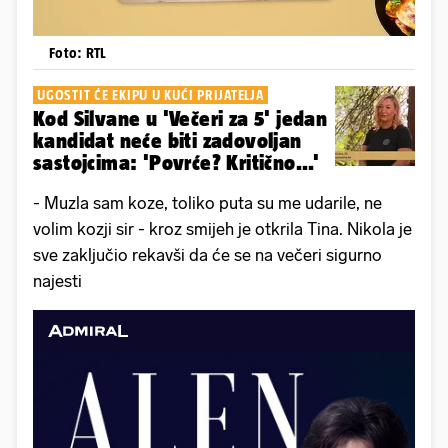
Foto: RTL
UGOSTIT ĆE EKIPU U KUĆI PRIJATELJA
Kod Silvane u 'Večeri za 5' jedan
kandidat neće biti zadovoljan
sastojcima: 'Povrće? Kritično...'
- Muzla sam koze, toliko puta su me udarile, ne
volim kozji sir - kroz smijeh je otkrila Tina. Nikola je
sve zaključio rekavši da će se na večeri sigurno
najesti