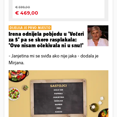
DIJELILA JE PRVO MJESTO
Irena odnijela pobjedu u 'Večeri
za 5' pa se skoro rasplakala:
'Ovo nisam očekivala ni u snu!'
- Janjetina mi se sviđa ako nije jaka - dodala je
Mirjana.