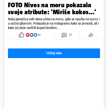
FOTO Nives na moru pokazala
svoje atribute: 'Miriše kokos...'
Naša pjevačica ovih dana uživa na moru, gdje se opušta na suncu i
u vožnji gliserom. Pokazala je na Instagramu kako se provodi, ali i
kako joj stoje različiti kupaći kostimi...
10
27
Učitaj više