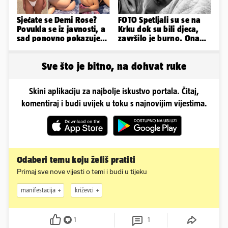
Sjećate se Demi Rose?
FOTO Spetljali su se na
Povukla se iz javnosti, a
Krku dok su bili djeca,
sad ponovno pokazuje
završilo je burno. Ona
obline. Ovako izgleda
sad želi 50 milijuna eura
Sve što je bitno, na dohvat ruke
Skini aplikaciju za najbolje iskustvo portala. Čitaj,
komentiraj i budi uvijek u toku s najnovijim vijestima.
Odaberi temu koju želiš pratiti
Primaj sve nove vijesti o temi i budi u tijeku
manifestacija
križevci
1
1