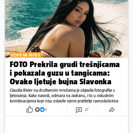
UŽIVA NA MORU
FOTO Prekrila grudi trešnjicama
i pokazala guzu u tangicama:
Ovako ljetuje bujna Slavonka
Claudia Rivier na društvenim mrežama je objavila fotografije s
ljetovanja. Kako navodi, odmara na Jadranu, i to u oskudnim
kombinacijama koje nisu ostavile njene pratitelje ravnodušnima
5
27