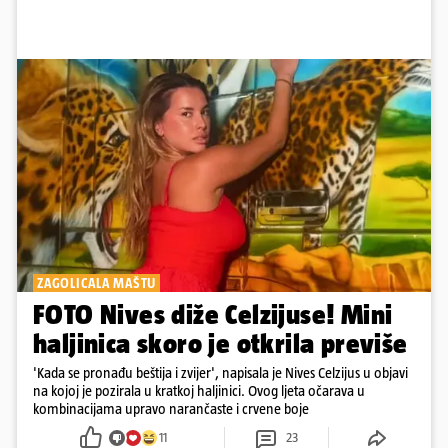
ZAGOLICALA MAŠTU
FOTO Nives diže Celzijuse! Mini
haljinica skoro je otkrila previše
'Kada se pronađu beštija i zvijer', napisala je Nives Celzijus u objavi
na kojoj je pozirala u kratkoj haljinici. Ovog ljeta očarava u
kombinacijama upravo narančaste i crvene boje
11
23