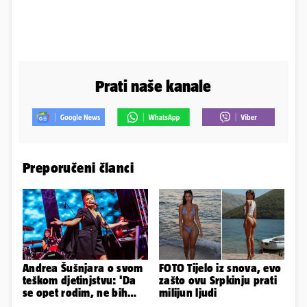
Prati naše kanale
Preporučeni članci
Andrea Šušnjara o svom
FOTO Tijelo iz snova, evo
teškom djetinjstvu: 'Da
zašto ovu Srpkinju prati
se opet rodim, ne bih
milijun ljudi
odabrala istu obitelj...'