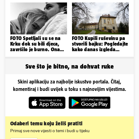
FOTO Spetljali su se na
FOTO Kupili ruševinu pa
Krku dok su bili djeca,
stvorili bajku: Pogledajte
završilo je burno. Ona
kako danas izgleda
sad želi 50 milijuna eura
dvorac u Zagorju
Sve što je bitno, na dohvat ruke
Skini aplikaciju za najbolje iskustvo portala. Čitaj,
komentiraj i budi uvijek u toku s najnovijim vijestima.
Odaberi temu koju želiš pratiti
Primaj sve nove vijesti o temi i budi u tijeku