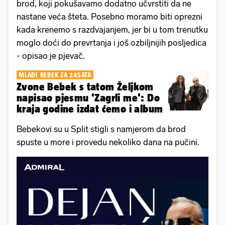
brod, koji pokušavamo dodatno učvrstiti da ne
nastane veća šteta. Posebno moramo biti oprezni
kada krenemo s razdvajanjem, jer bi u tom trenutku
moglo doći do prevrtanja i još ozbiljnijih posljedica
- opisao je pjevač.
MLAĐI BEBEK ZA 24SATA
Zvone Bebek s tatom Željkom
napisao pjesmu 'Zagrli me': Do
kraja godine izdat ćemo i album
Bebekovi su u Split stigli s namjerom da brod
spuste u more i provedu nekoliko dana na pučini.