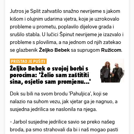
Jutros je Split zahvatilo snažno nevrijeme s jakom
kišom i olujnim udarima vjetra, koje je uzrokovalo
probleme u prometu, poplavilo dijelove grada i
srušilo stabla. U lučici Špinut nevrijeme je izazvalo i
probleme s plovilima, a na jednom od njih zatekao
se glazbenik
Željko Bebek
sa suprugom
Ružicom
.
PRESTAO JE PUŠITI
Željko Bebek o svojoj borbi s
porocima: 'Želio sam zaštititi
sina, osjetio sam promjenu...'
Dok su bili na svom brodu 'Pahuljica', koji se
nalazio na suhom vezu, jak vjetar ga je nagnuo, a
susjedna jedrilica se naslonila na njega.
- Jarbol susjedne jedrilice savio se preko našeg
broda, pa smo strahovali da bi i naš mogao pasti