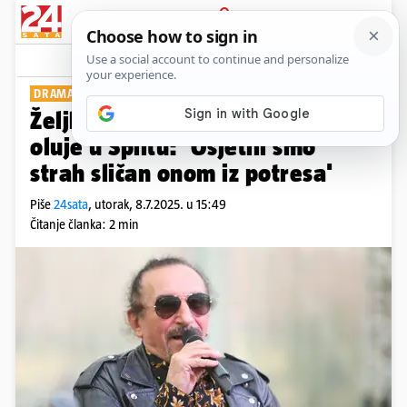
PRIJAVA
Show
Komentari
8
DRAMATIČNI TRENUCI
Željko Bebek našao se usred
oluje u Splitu: 'Osjetili smo
strah sličan onom iz potresa'
Piše
24sata
,
utorak, 8.7.2025. u 15:49
Čitanje članka: 2 min