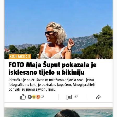
KOJI MIŠIĆI!
FOTO Maja Šuput pokazala je
isklesano tijelo u bikiniju
Pjevačica je na društvenim mrežama objavila novu ljetnu
fotografiju na kojoj je pozirala u kupaćem. Mnogi pratitelji
pohvalili su njenu zavidnu liniju
28
67