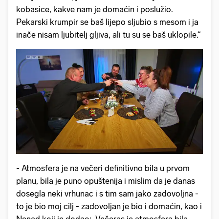
kobasice, kakve nam je domaćin i poslužio.
Pekarski krumpir se baš lijepo sljubio s mesom i ja
inače nisam ljubitelj gljiva, ali tu su se baš uklopile.“
- Atmosfera je na večeri definitivno bila u prvom
planu, bila je puno opuštenija i mislim da je danas
dosegla neki vrhunac i s tim sam jako zadovoljna -
to je bio moj cilj - zadovoljan je bio i domaćin, kao i
Nenad koji je dodao: „Večeras je atmosfera bila