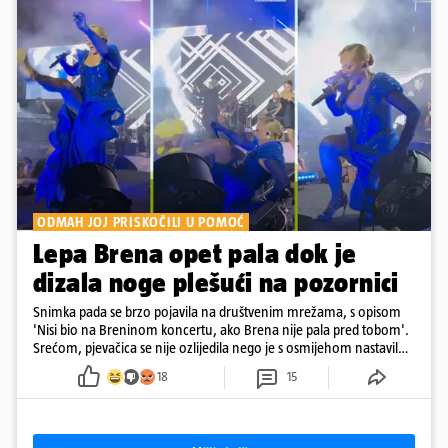
ODMAH JOJ PRISKOČILI U POMOĆ
Lepa Brena opet pala dok je
dizala noge plešući na pozornici
Snimka pada se brzo pojavila na društvenim mrežama, s opisom
'Nisi bio na Breninom koncertu, ako Brena nije pala pred tobom'.
Srećom, pjevačica se nije ozlijedila nego je s osmijehom nastavila
pjevati
18
15