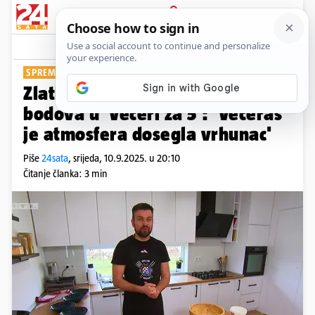
PRIJAVA
Show
Komentari
0
SPREMIO IM 'MESNU BOMBU'
Zlatko osvojio maksimalni broj
bodova u 'Večeri za 5': 'Večeras
je atmosfera dosegla vrhunac'
Piše
24sata
,
srijeda, 10.9.2025. u 20:10
Čitanje članka: 3 min