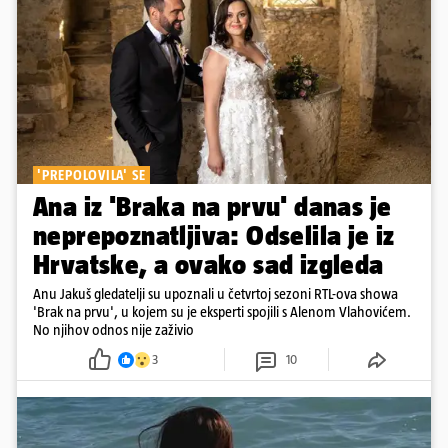
'PREPOLOVILA' SE
Ana iz 'Braka na prvu' danas je
neprepoznatljiva: Odselila je iz
Hrvatske, a ovako sad izgleda
Anu Jakuš gledatelji su upoznali u četvrtoj sezoni RTL-ova showa
'Brak na prvu', u kojem su je eksperti spojili s Alenom Vlahovićem.
No njihov odnos nije zaživio
3
10