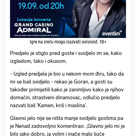
Igre na sreću mogu izazvati ovisnost. 18+
Predjelo je stiglo pred goste i svidjelo im se, kako
izgledom, tako i okusom.
- Izgled predjela je bio u nekom mom điru, tako da
mi se baš svidjelo - rekao je Goran, a gosti su
također primijetili kako je zanimljivo kako je njihov
domaćin, strastveni dinamovac, odlučio predjelo
nazvati baš 'Kamen, kriš i maslina'.
Glavno jelo nije se ništa manje svidjelo gostima pa
je Nenad zadovoljno komentirao: „Glavno jelo mi je
bilo jako dobro, ja volim i inače malo ljuće