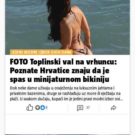
JEDINI MODNI IZBOR OVIH DANA
FOTO Toplinski val na vrhuncu:
Poznate Hrvatice znaju da je
spas u minijaturnom bikiniju
Dok neke dame uživaju u osvježenju na luksuznim jahtama i
privatnim bazenima, druge se rashlađuju uz more ili vježbaju na
plaži. U svakom slučaju, kupaći im je jedini pravi modni izbor ovih
dana
8
37