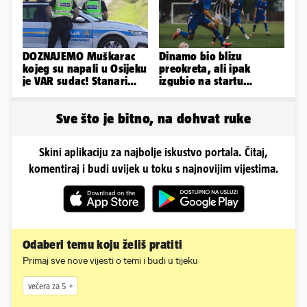
DOZNAJEMO Muškarac
Dinamo bio blizu
kojeg su napali u Osijeku
preokreta, ali ipak
je VAR sudac! Stanari
izgubio na startu
ulice su ga spasili...
Ramljaka
Sve što je bitno, na dohvat ruke
Skini aplikaciju za najbolje iskustvo portala. Čitaj,
komentiraj i budi uvijek u toku s najnovijim vijestima.
Odaberi temu koju želiš pratiti
Primaj sve nove vijesti o temi i budi u tijeku
večera za 5