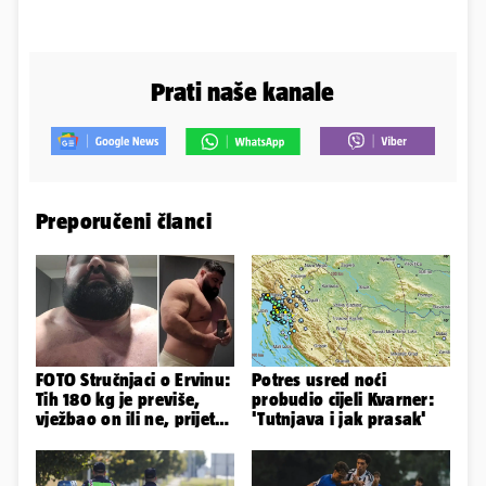
Prati naše kanale
Preporučeni članci
FOTO Stručnjaci o Ervinu:
Potres usred noći
Tih 180 kg je previše,
probudio cijeli Kvarner:
vježbao on ili ne, prijete
'Tutnjava i jak prasak'
mu mnoge komplikacije