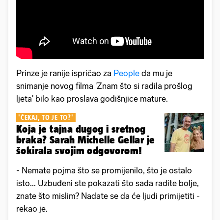
Prinze je ranije ispričao za
People
da mu je
snimanje novog filma 'Znam što si radila prošlog
ljeta' bilo kao proslava godišnjice mature.
'ČEKAJ, TO JE TO?'
Koja je tajna dugog i sretnog
braka? Sarah Michelle Gellar je
šokirala svojim odgovorom!
- Nemate pojma što se promijenilo, što je ostalo
isto... Uzbuđeni ste pokazati što sada radite bolje,
znate što mislim? Nadate se da će ljudi primijetiti -
rekao je.