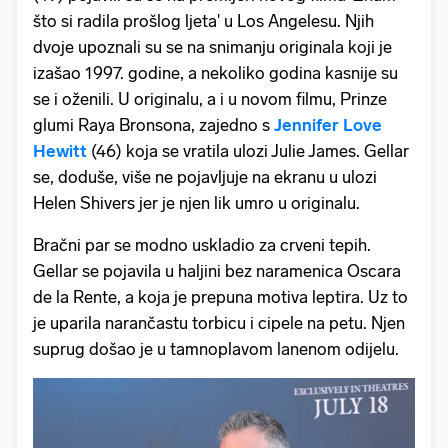
što si radila prošlog ljeta' u Los Angelesu. Njih
dvoje upoznali su se na snimanju originala koji je
izašao 1997. godine, a nekoliko godina kasnije su
se i oženili. U originalu, a i u novom filmu, Prinze
glumi Raya Bronsona, zajedno s
Jennifer Love
Hewitt
(46) koja se vratila ulozi Julie James. Gellar
se, doduše, više ne pojavljuje na ekranu u ulozi
Helen Shivers jer je njen lik umro u originalu.
Bračni par se modno uskladio za crveni tepih.
Gellar se pojavila u haljini bez naramenica Oscara
de la Rente, a koja je prepuna motiva leptira. Uz to
je uparila narančastu torbicu i cipele na petu. Njen
suprug došao je u tamnoplavom lanenom odijelu.