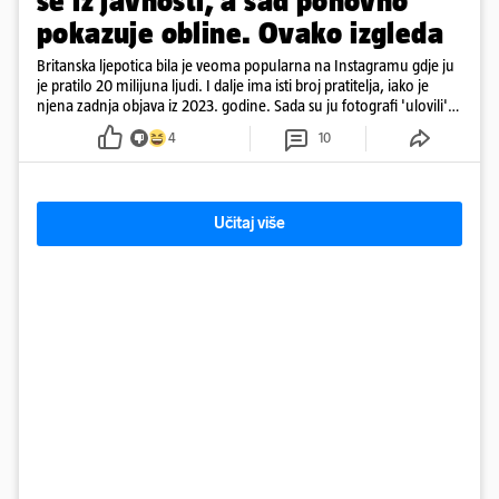
se iz javnosti, a sad ponovno
pokazuje obline. Ovako izgleda
Britanska ljepotica bila je veoma popularna na Instagramu gdje ju
je pratilo 20 milijuna ljudi. I dalje ima isti broj pratitelja, iako je
njena zadnja objava iz 2023. godine. Sada su ju fotografi 'ulovili'
na Ibizi
4
10
Učitaj više