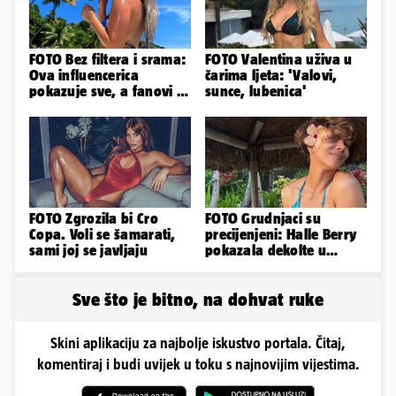
FOTO Bez filtera i srama:
FOTO Valentina uživa u
Ova influencerica
čarima ljeta: 'Valovi,
pokazuje sve, a fanovi je
sunce, lubenica'
naprosto obožavaju!
FOTO Zgrozila bi Cro
FOTO Grudnjaci su
Copa. Voli se šamarati,
precijenjeni: Halle Berry
sami joj se javljaju
pokazala dekolte u
zavodljivoj satenskoj
haljinici
Sve što je bitno, na dohvat ruke
Skini aplikaciju za najbolje iskustvo portala. Čitaj,
komentiraj i budi uvijek u toku s najnovijim vijestima.