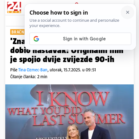
PRIJAVA
Show
Komentari
0
BRAČNI PAR NA PREMIJERI
'Znam što si radila prošlog ljeta'
dobio nastavak: Originalni film
je spojio dvije zvijezde 90-ih
Piše
Tina Ozmec-Ban
,
utorak, 15.7.2025. u 09:51
Čitanje članka: 2 min