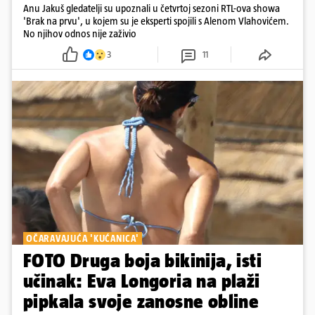
Anu Jakuš gledatelji su upoznali u četvrtoj sezoni RTL-ova showa
'Brak na prvu', u kojem su je eksperti spojili s Alenom Vlahovićem.
No njihov odnos nije zaživio
3
11
OČARAVAJUĆA 'KUĆANICA'
FOTO Druga boja bikinija, isti
učinak: Eva Longoria na plaži
pipkala svoje zanosne obline