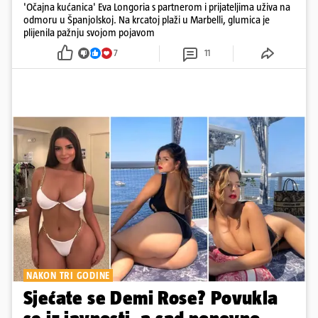
'Očajna kućanica' Eva Longoria s partnerom i prijateljima uživa na
odmoru u Španjolskoj. Na krcatoj plaži u Marbelli, glumica je
plijenila pažnju svojom pojavom
7
11
NAKON TRI GODINE
Sjećate se Demi Rose? Povukla