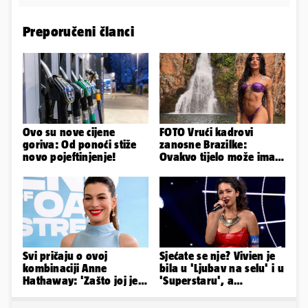
Preporučeni članci
Ovo su nove cijene
FOTO Vrući kadrovi
goriva: Od ponoći stiže
zanosne Brazilke:
novo pojeftinjenje!
Ovakvo tijelo može imati
samo bivša plesačica...
Svi pričaju o ovoj
Sjećate se nje? Vivien je
kombinaciji Anne
bila u 'Ljubav na selu' i u
Hathaway: 'Zašto joj je
'Superstaru', a
to stilist napravio?
pogledajte kako sada
Užasno je...'
izgleda