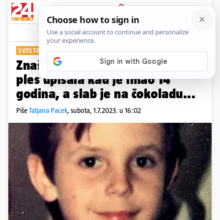
PRIJAVA
Show
Komentari
3
SVESTRANI PLESAČ
Znaš li tko sam? Majka ga je na
ples upisala kad je imao 14
godina, a slab je na čokoladu...
Piše
Tatjana Pacek
,
subota, 1.7.2023. u 16:02