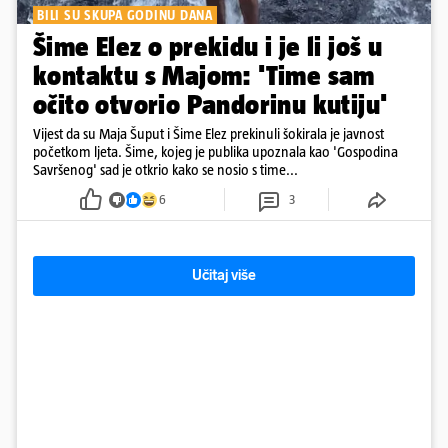
BILI SU SKUPA GODINU DANA
Šime Elez o prekidu i je li još u
kontaktu s Majom: 'Time sam
očito otvorio Pandorinu kutiju'
Vijest da su Maja Šuput i Šime Elez prekinuli šokirala je javnost
početkom ljeta. Šime, kojeg je publika upoznala kao 'Gospodina
Savršenog' sad je otkrio kako se nosio s time...
6
3
Učitaj više