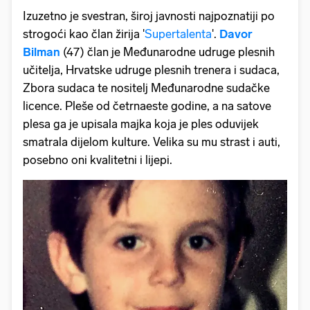
Izuzetno je svestran, široj javnosti najpoznatiji po
strogoći kao član žirija '
Supertalenta
'.
Davor
Bilman
(47) član je Međunarodne udruge plesnih
učitelja, Hrvatske udruge plesnih trenera i sudaca,
Zbora sudaca te nositelj Međunarodne sudačke
licence. Pleše od četrnaeste godine, a na satove
plesa ga je upisala majka koja je ples oduvijek
smatrala dijelom kulture. Velika su mu strast i auti,
posebno oni kvalitetni i lijepi.