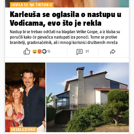
JAVILA SE NA TIKTOK-U
Karleuša se oglasila o nastupu u
Vodicama, evo što je rekla
Nastup bi se trebao održati na blagdan Velike Gospe, a iz kluba su
poručili kako će pjevačica nastupati iza ponoći. Tome se protive
branitelji, gradonačelnik, ali i mnogi korisnici društvenih mreža
15
91
EKSKLUZIVNO