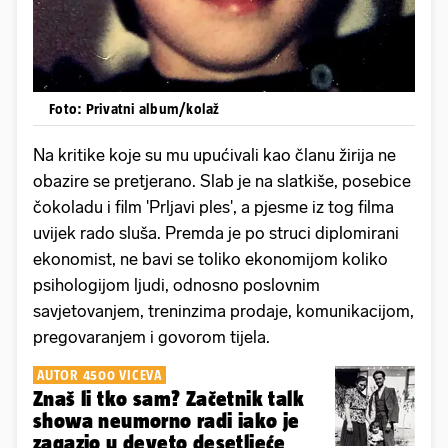
Foto: Privatni album/kolaž
Na kritike koje su mu upućivali kao članu žirija ne
obazire se pretjerano. Slab je na slatkiše, posebice
čokoladu i film 'Prljavi ples', a pjesme iz tog filma
uvijek rado sluša. Premda je po struci diplomirani
ekonomist, ne bavi se toliko ekonomijom koliko
psihologijom ljudi, odnosno poslovnim
savjetovanjem, treninzima prodaje, komunikacijom,
pregovaranjem i govorom tijela.
AUTOR 4500 VICEVA
Znaš li tko sam? Začetnik talk
showa neumorno radi iako je
zagazio u deveto desetljeće