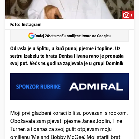
1
Foto: Instagram
Dodaj 24sata među omiljene izvore na Googleu
Odrasla je u Splitu, u kući punoj pjesme i topline. Uz
sestru Izabelu te braću Denisa i Ivana rano je pronašla
svoj put. Već s 14 godina zapjevala je u grupi Dominik
Moji prvi glazbeni koraci bili su povezani s rockom.
Obožavala sam pjevati pjesme Janes Joplin, Tine
Turner, a i danas za svoj gušt otpjevam moju
omiljenu ‘Me and Bobby McGee’. Moj stariji brat