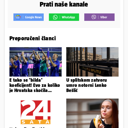
Prati naše kanale
Preporučeni članci
E tako se 'bilda'
U splitskom zatvoru
koeficijent! Evo za koliko
umro notorni Lenko
je Hrvatska skočila
Bešlić
nakon pobjeda naših
klubova