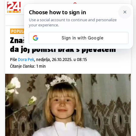
PRIJAVA
Show
Komentari
4
POPULARNA PJEVAČICA
Znaš li tko sam? Tražila je papu
da joj poništi brak s pjevačem
Piše
Dora Pek
,
nedjelja, 26.10.2025. u 08:15
Čitanje članka: 1 min