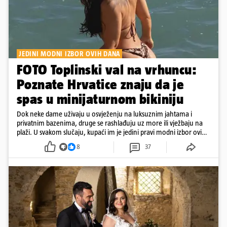
JEDINI MODNI IZBOR OVIH DANA
FOTO Toplinski val na vrhuncu:
Poznate Hrvatice znaju da je
spas u minijaturnom bikiniju
Dok neke dame uživaju u osvježenju na luksuznim jahtama i
privatnim bazenima, druge se rashlađuju uz more ili vježbaju na
plaži. U svakom slučaju, kupaći im je jedini pravi modni izbor ovih
dana
8
37