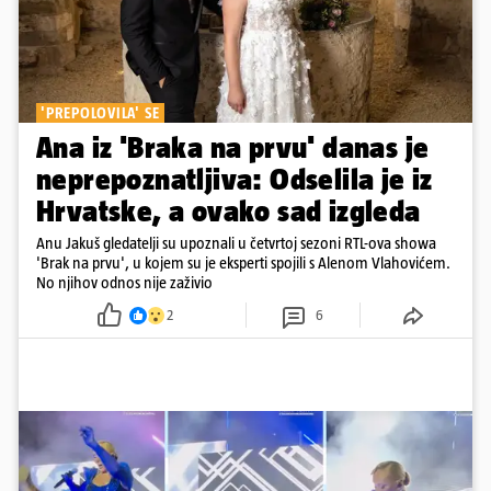
'PREPOLOVILA' SE
Ana iz 'Braka na prvu' danas je
neprepoznatljiva: Odselila je iz
Hrvatske, a ovako sad izgleda
Anu Jakuš gledatelji su upoznali u četvrtoj sezoni RTL-ova showa
'Brak na prvu', u kojem su je eksperti spojili s Alenom Vlahovićem.
No njihov odnos nije zaživio
2
6