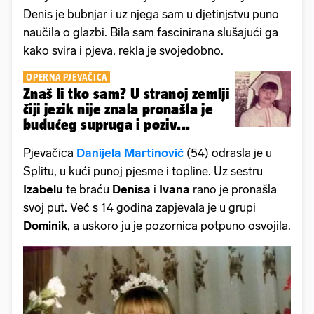
Denis je bubnjar i uz njega sam u djetinjstvu puno
naučila o glazbi. Bila sam fascinirana slušajući ga
kako svira i pjeva, rekla je svojedobno.
OPERNA PJEVAČICA
Znaš li tko sam? U stranoj zemlji
čiji jezik nije znala pronašla je
budućeg supruga i poziv...
Pjevačica
Danijela Martinović
(54) odrasla je u
Splitu, u kući punoj pjesme i topline. Uz sestru
Izabelu
te braću
Denisa
i
Ivana
rano je pronašla
svoj put. Već s 14 godina zapjevala je u grupi
Dominik
, a uskoro ju je pozornica potpuno osvojila.