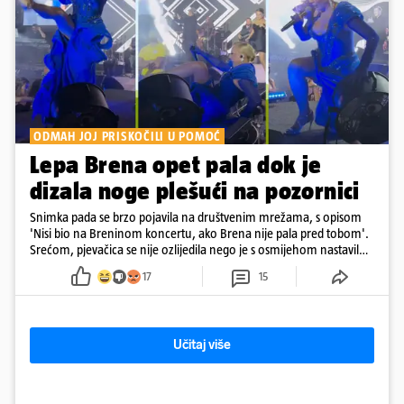
ODMAH JOJ PRISKOČILI U POMOĆ
Lepa Brena opet pala dok je
dizala noge plešući na pozornici
Snimka pada se brzo pojavila na društvenim mrežama, s opisom
'Nisi bio na Breninom koncertu, ako Brena nije pala pred tobom'.
Srećom, pjevačica se nije ozlijedila nego je s osmijehom nastavila
pjevati
17
15
Učitaj više