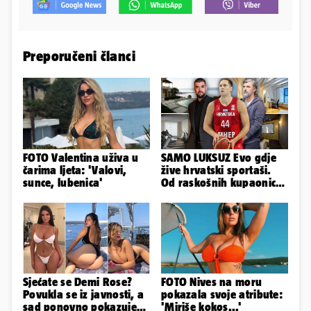
Preporučeni članci
FOTO Valentina uživa u
SAMO LUKSUZ Evo gdje
čarima ljeta: 'Valovi,
žive hrvatski sportaši.
sunce, lubenica'
Od raskošnih kupaonica
pa do privatnog kina
Sjećate se Demi Rose?
FOTO Nives na moru
Povukla se iz javnosti, a
pokazala svoje atribute:
sad ponovno pokazuje
'Miriše kokos...'