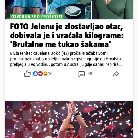
OTVORILA SE O PROŠLOSTI
FOTO Jelenu je zlostavljao otac,
dobivala je i vraćala kilograme:
'Brutalno me tukao šakama'
Bivša tenisačica Jelena Dokić (42) prošla je težak životni i
profesionalni put, s obitelji je nakon srpske agresije na Hrvatsku
prebjegla u Vojvodinu, potom u Australiju gdje danas inspirira
mnoge
18
49