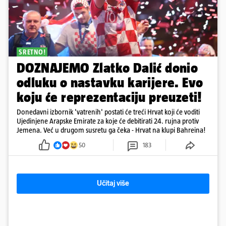
SRETNO!
DOZNAJEMO Zlatko Dalić donio
odluku o nastavku karijere. Evo
koju će reprezentaciju preuzeti!
Donedavni izbornik 'vatrenih' postati će treći Hrvat koji će voditi
Ujedinjene Arapske Emirate za koje će debitirati 24. rujna protiv
Jemena. Već u drugom susretu ga čeka - Hrvat na klupi Bahreina!
50
183
Učitaj više