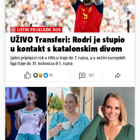
LJETNI PRIJELAZNI ROK
UŽIVO Transferi: Rodri je stupio
u kontakt s katalonskim divom
Ljetni prijelazni rok u HNL-u traje do 7. rujna, a u većini europskih
liga traje do 31. kolovoza ili 1. rujna
76
327