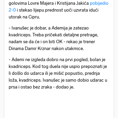
golovima Lovre Majera i Kristijana Jakića
pobijedio
2-0
i stekao lijepu prednost uoči uzvrata idući
utorak na Cipru.
- Ivanušec je dobar, a Ademija je zatezao
kvadriceps. Treba pričekati detaljne pretrage,
nadam se da će i on biti OK - rekao je trener
Dinama Damir Krznar nakon utakmice.
- Ademi ne izgleda dobro na prvi pogled, bolan je
kvadriceps. Kod tog duela nije uspio prepoznati je
li došlo do udarca ili je mišić popustio, prednja
loža, kvadriceps. Ivanušec je samo dobio udarac u
prsa i ostao bez zraka - dodao je.