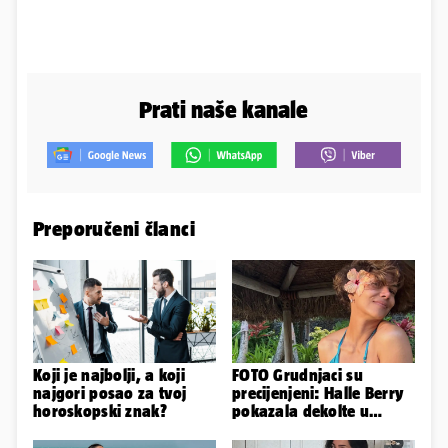
Prati naše kanale
Preporučeni članci
Koji je najbolji, a koji
FOTO Grudnjaci su
najgori posao za tvoj
precijenjeni: Halle Berry
horoskopski znak?
pokazala dekolte u
zavodljivoj satenskoj
haljinici