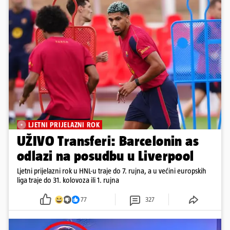
LJETNI PRIJELAZNI ROK
UŽIVO Transferi: Barcelonin as
odlazi na posudbu u Liverpool
Ljetni prijelazni rok u HNL-u traje do 7. rujna, a u većini europskih
liga traje do 31. kolovoza ili 1. rujna
77
327