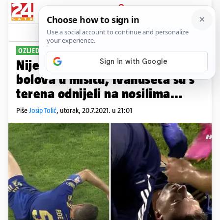
PRIJAVA
Sport
Komentari
14
OZLJEDE "MODRIH" ASOVA
Nije dobro: Ademi izašao zbog
bolova u mišiću, Ivanušeca su s
terena odnijeli na nosilima...
Piše
Josip Tolić
,
utorak, 20.7.2021. u 21:01