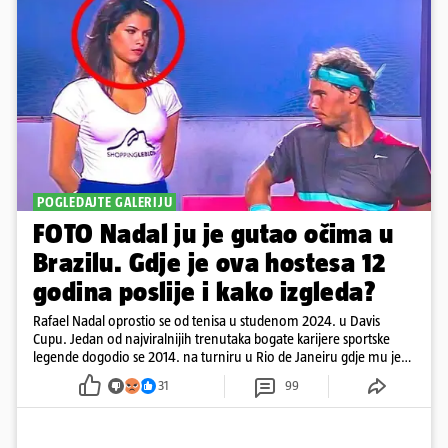
POGLEDAJTE GALERIJU
FOTO Nadal ju je gutao očima u
Brazilu. Gdje je ova hostesa 12
godina poslije i kako izgleda?
Rafael Nadal oprostio se od tenisa u studenom 2024. u Davis
Cupu. Jedan od najviralnijih trenutaka bogate karijere sportske
legende dogodio se 2014. na turniru u Rio de Janeiru gdje mu je
pažnju odvlačila ljepotica iza klupe
31
99