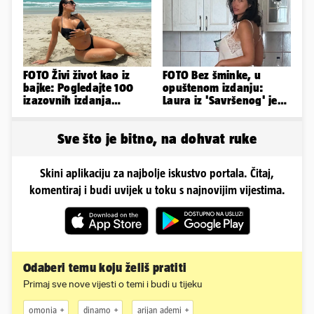
FOTO Živi život kao iz
FOTO Bez šminke, u
bajke: Pogledajte 100
opuštenom izdanju:
izazovnih izdanja
Laura iz 'Savršenog' je
Ronaldove Georgine
objavila fotke sa svog
odmora
Sve što je bitno, na dohvat ruke
Skini aplikaciju za najbolje iskustvo portala. Čitaj,
komentiraj i budi uvijek u toku s najnovijim vijestima.
Odaberi temu koju želiš pratiti
Primaj sve nove vijesti o temi i budi u tijeku
omonia
dinamo
arijan ademi