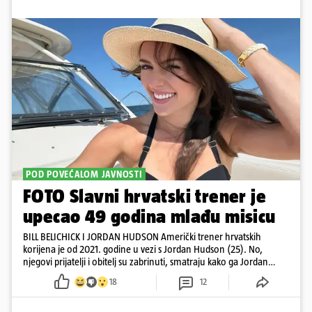
POD POVEĆALOM JAVNOSTI
FOTO Slavni hrvatski trener je
upecao 49 godina mlađu misicu
BILL BELICHICK I JORDAN HUDSON Američki trener hrvatskih
korijena je od 2021. godine u vezi s Jordan Hudson (25). No,
njegovi prijatelji i obitelj su zabrinuti, smatraju kako ga Jordan
kontrolira
18
12