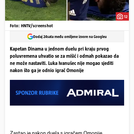
12
Foto: HNTV/screenshot
Dodaj 24sata među omiljene izvore na Googleu
Kapetan Dinama u jednom duelu pri kraju prvog
poluvremena uhvatio se za mišić i odmah pokazao da
ne može nastaviti. Luka Ivanušec nije mogao sjediti
nakon što ga je odnio igrač Omonije
Zastao je nakon duela s igračem Omonije