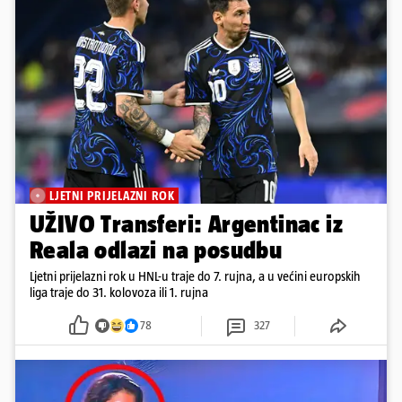
LJETNI PRIJELAZNI ROK
UŽIVO Transferi: Argentinac iz
Reala odlazi na posudbu
Ljetni prijelazni rok u HNL-u traje do 7. rujna, a u većini europskih
liga traje do 31. kolovoza ili 1. rujna
78
327