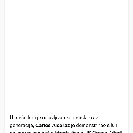
U meču koji je najavljivan kao epski sraz
generacija,
Carlos Alcaraz
je demonstrirao silu i
na impresivan način izborio finale US Opena. Mladi