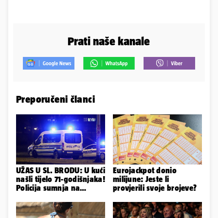
Prati naše kanale
Preporučeni članci
UŽAS U SL. BRODU: U kući
Eurojackpot donio
našli tijelo 71-godišnjaka!
milijune: Jeste li
Policija sumnja na
provjerili svoje brojeve?
nasilnu smrt