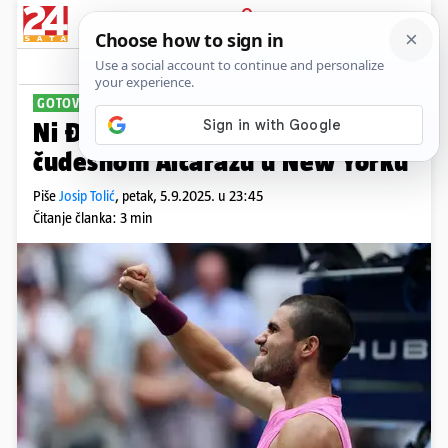
PRIJAVA
Sport
Komentari
24
GOTOV JE NIZ SRBINA
Ni Đoković nije mogao uzeti set
čudesnom Alcarazu u New Yorku
Piše
Josip Tolić
,
petak, 5.9.2025. u 23:45
Čitanje članka: 3 min