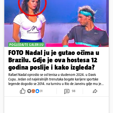
POGLEDAJTE GALERIJU
FOTO Nadal ju je gutao očima u
Brazilu. Gdje je ova hostesa 12
godina poslije i kako izgleda?
Rafael Nadal oprostio se od tenisa u studenom 2024. u Davis
Cupu. Jedan od najviralnijih trenutaka bogate karijere sportske
legende dogodio se 2014. na turniru u Rio de Janeiru gdje mu je
pažnju odvlačila ljepotica iza klupe
31
98