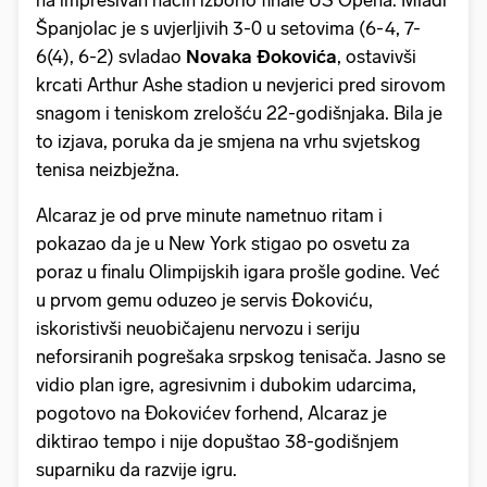
Španjolac je s uvjerljivih 3-0 u setovima (6-4, 7-
6(4), 6-2) svladao
Novaka Đokovića
, ostavivši
krcati Arthur Ashe stadion u nevjerici pred sirovom
snagom i teniskom zrelošću 22-godišnjaka. Bila je
to izjava, poruka da je smjena na vrhu svjetskog
tenisa neizbježna.
Alcaraz je od prve minute nametnuo ritam i
pokazao da je u New York stigao po osvetu za
poraz u finalu Olimpijskih igara prošle godine. Već
u prvom gemu oduzeo je servis Đokoviću,
iskoristivši neuobičajenu nervozu i seriju
neforsiranih pogrešaka srpskog tenisača. Jasno se
vidio plan igre, agresivnim i dubokim udarcima,
pogotovo na Đokovićev forhend, Alcaraz je
diktirao tempo i nije dopuštao 38-godišnjem
suparniku da razvije igru.