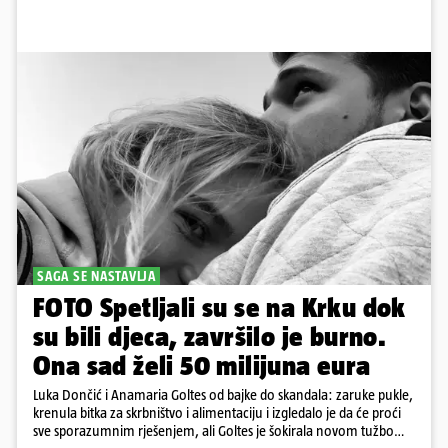
SAGA SE NASTAVLJA
FOTO Spetljali su se na Krku dok
su bili djeca, završilo je burno.
Ona sad želi 50 milijuna eura
Luka Dončić i Anamaria Goltes od bajke do skandala: zaruke pukle,
krenula bitka za skrbništvo i alimentaciju i izgledalo je da će proći
sve sporazumnim rješenjem, ali Goltes je šokirala novom tužbom