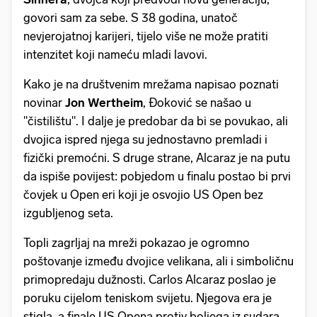
govori sam za sebe. S 38 godina, unatoč
nevjerojatnoj karijeri, tijelo više ne može pratiti
intenzitet koji nameću mladi lavovi.
Kako je na društvenim mrežama napisao poznati
novinar
Jon Wertheim
, Đoković se našao u
"čistilištu". I dalje je predobar da bi se povukao, ali
dvojica ispred njega su jednostavno premladi i
fizički premoćni. S druge strane, Alcaraz je na putu
da ispiše povijest: pobjedom u finalu postao bi prvi
čovjek u Open eri koji je osvojio US Open bez
izgubljenog seta.
Topli zagrljaj na mreži pokazao je ogromno
poštovanje između dvojice velikana, ali i simboličnu
primopredaju dužnosti. Carlos Alcaraz poslao je
poruku cijelom teniskom svijetu. Njegova era je
stigla, a finale US Opena protiv boljega iz sudara