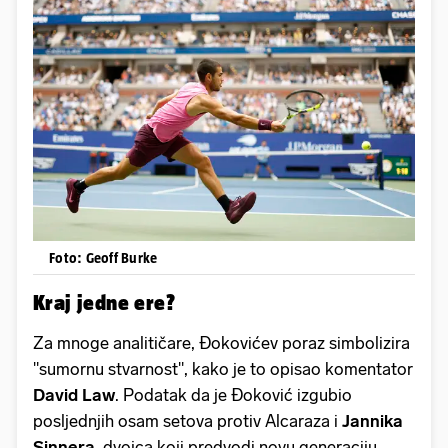
Foto: Geoff Burke
Kraj jedne ere?
Za mnoge analitičare, Đokovićev poraz simbolizira
"sumornu stvarnost", kako je to opisao komentator
David Law
. Podatak da je Đoković izgubio
posljednjih osam setova protiv Alcaraza i
Jannika
Sinnera
, dvojca koji predvodi novu generaciju,