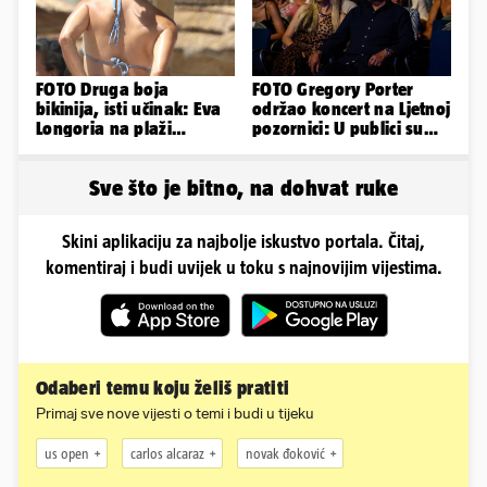
FOTO Druga boja
FOTO Gregory Porter
bikinija, isti učinak: Eva
održao koncert na Ljetnoj
Longoria na plaži
pozornici: U publici su
pipkala svoje zanosne
bili Mateša i Blanka
obline
Sve što je bitno, na dohvat ruke
Skini aplikaciju za najbolje iskustvo portala. Čitaj,
komentiraj i budi uvijek u toku s najnovijim vijestima.
Odaberi temu koju želiš pratiti
Primaj sve nove vijesti o temi i budi u tijeku
us open
carlos alcaraz
novak đoković