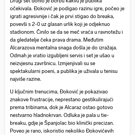
Drugi set donio je borbu kakvu je publika
očekivala. Đoković je podigao razinu igre, počeo je
igrati agresivnije i čak je prvi stigao do breaka,
povevši s 2-0 uz glasan urlik koji je odjeknuo
stadionom. Činilo se da se meč vraća u ravnotežu i
da gledatelje čeka prava drama. Međutim
Alcarazova mentalna snaga došla je do izražaja.
Odmah je vratio izgubljeni servis i set je ušao u
neizvjesnu završnicu. Izmjenjivali su se
spektakularni poeni, a publika je uživala u tenisu
najviše razine.
U ključnim trenucima, Đoković je pokazivao
znakove frustracije, neprestano gestikulirajući
prema tribinama, dok je Alcaraz ostao gotovo
nestvarno hladnokrvan. Odluka je pala u tie-
breaku, gdje je Španjolac bio klinički precizan.
Poveo je rano, iskoristio nekoliko Đokovićevih