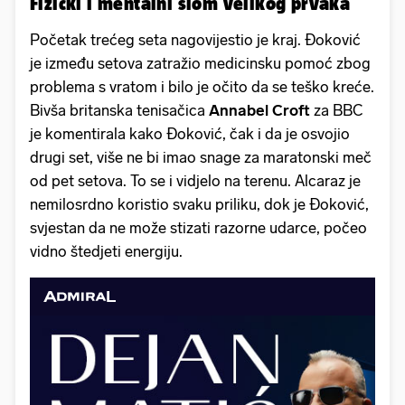
Fizički i mentalni slom velikog prvaka
Početak trećeg seta nagovijestio je kraj. Đoković
je između setova zatražio medicinsku pomoć zbog
problema s vratom i bilo je očito da se teško kreće.
Bivša britanska tenisačica
Annabel Croft
za BBC
je komentirala kako Đoković, čak i da je osvojio
drugi set, više ne bi imao snage za maratonski meč
od pet setova. To se i vidjelo na terenu. Alcaraz je
nemilosrdno koristio svaku priliku, dok je Đoković,
svjestan da ne može stizati razorne udarce, počeo
vidno štedjeti energiju.