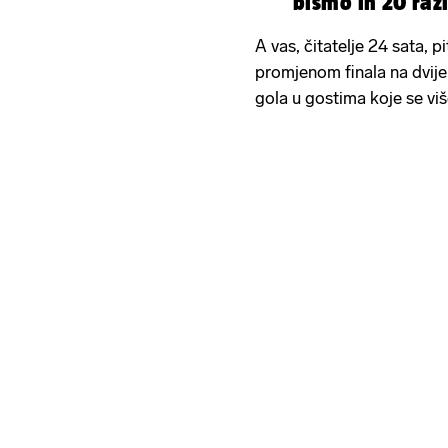
bismo ih 20 razl
drugi sport
A vas, čitatelje 24 sata, 
promjenom finala na dvije 
gola u gostima koje se viš