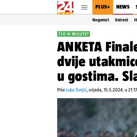
PLUS+
NEWS
Nogomet
Vatreni
H
ŠTO VI MISLITE?
ANKETA Finale
dvije utakmic
u gostima. Sla
Piše
Luka Tunjić
,
srijeda, 15.5.2024. u 21:1