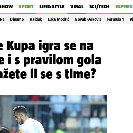
SHOW
SPORT
LIFE&STYLE
VIRAL
SCI/TECH
EXPRES
NL
Dinamo
Hajduk
Luka Modrić
Novak Đoković
Formula 1
V
 Kupa igra se na
e i s pravilom gola
žete li se s time?
7