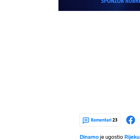
Komentari
23
Dinamo
je ugostio
Rijeku