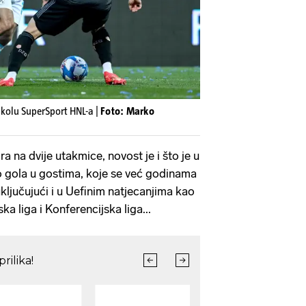
. kolu SuperSport HNL-a |
Foto: Marko
a na dvije utakmice, novost je i što je u
vilo gola u gostima, koje se već godinama
uključujući i u Uefinim natjecanjima kao
a liga i Konferencijska liga...