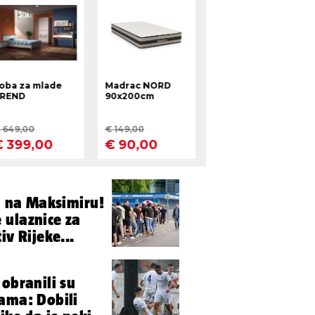
vi na Maksimiru!
 ulaznice za
iv Rijeke...
 obranili su
ama: Dobili