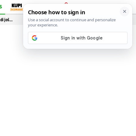
S
PRIJAVA
idi još…