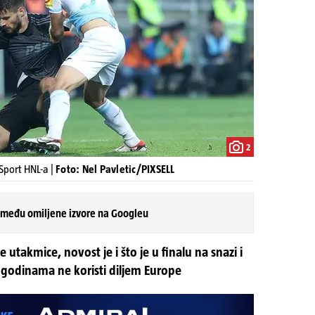
2
rSport HNL-a |
Foto: Nel Pavletic/PIXSELL
 među omiljene izvore na Googleu
 utakmice, novost je i što je u finalu na snazi i
ć godinama ne koristi diljem Europe