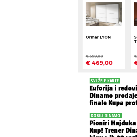
SVI ŽELE KARTE
Euforija i redo
Dinamo prodaje
finale Kupa prot
DOBILI DINAMO
Pioniri Hajduka
Kup! Trener Din