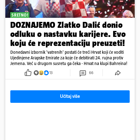
SRETNO!
DOZNAJEMO Zlatko Dalić donio
odluku o nastavku karijere. Evo
koju će reprezentaciju preuzeti!
Donedavni izbornik 'vatrenih' postati će treći Hrvat koji će voditi
Ujedinjene Arapske Emirate za koje će debitirati 24. rujna protiv
Jemena. Već u drugom susretu ga čeka - Hrvat na klupi Bahreina!
13
66
Učitaj više