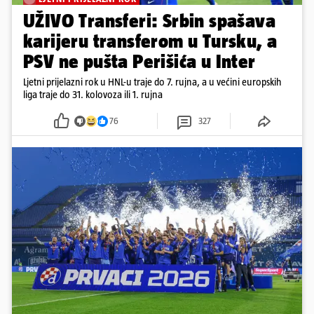
UŽIVO Transferi: Srbin spašava
karijeru transferom u Tursku, a
PSV ne pušta Perišića u Inter
Ljetni prijelazni rok u HNL-u traje do 7. rujna, a u većini europskih
liga traje do 31. kolovoza ili 1. rujna
76
327