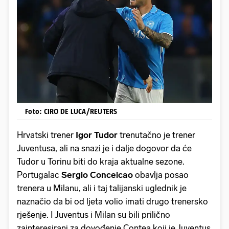
Foto: CIRO DE LUCA/REUTERS
Hrvatski trener
Igor
Tudor
trenutačno je trener
Juventusa, ali na snazi je i dalje dogovor da će
Tudor u Torinu biti do kraja aktualne sezone.
Portugalac
Sergio
Conceicao
obavlja posao
trenera u Milanu, ali i taj talijanski uglednik je
naznačio da bi od ljeta volio imati drugo trenersko
rješenje. I Juventus i Milan su bili prilično
zainteresirani za dovođenje Contea koji je Juventus