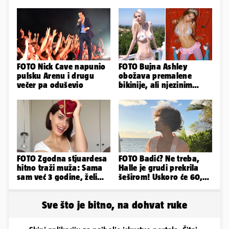
FOTO Nick Cave napunio
FOTO Bujna Ashley
pulsku Arenu i drugu
obožava premalene
večer pa oduševio
bikinije, ali njezinim
fanovima to uopće ne
smeta
FOTO Zgodna stjuardesa
FOTO Badić? Ne treba,
hitno traži muža: Sama
Halle je grudi prekrila
sam već 3 godine, želim
šeširom! Uskoro će 60,
da bude stariji...
ljetuje u golim izdanjima
Sve što je bitno, na dohvat ruke