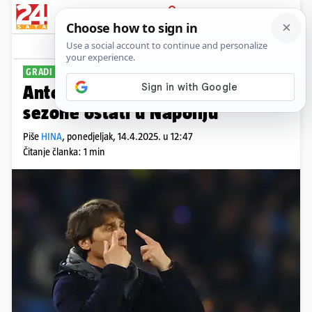
PRIJAVA
Sport
Komentari
2
GRADI BUDUĆNOST
Antonio Conte odlučio i iduće
sezone ostati u Napoliju
Piše
HINA
,
ponedjeljak, 14.4.2025. u 12:47
Čitanje članka: 1 min