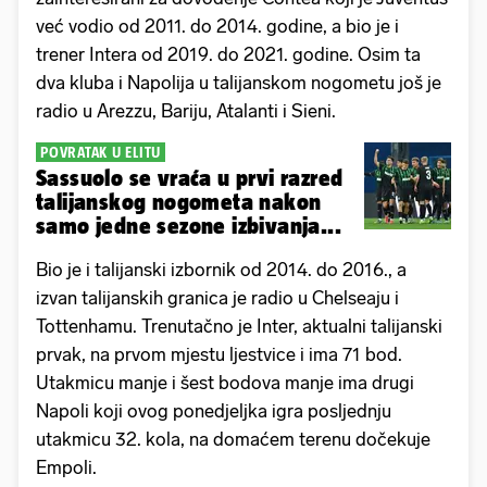
već vodio od 2011. do 2014. godine, a bio je i
trener Intera od 2019. do 2021. godine. Osim ta
dva kluba i Napolija u talijanskom nogometu još je
radio u Arezzu, Bariju, Atalanti i Sieni.
POVRATAK U ELITU
Sassuolo se vraća u prvi razred
talijanskog nogometa nakon
samo jedne sezone izbivanja...
Bio je i talijanski izbornik od 2014. do 2016., a
izvan talijanskih granica je radio u Chelseaju i
Tottenhamu. Trenutačno je Inter, aktualni talijanski
prvak, na prvom mjestu ljestvice i ima 71 bod.
Utakmicu manje i šest bodova manje ima drugi
Napoli koji ovog ponedjeljka igra posljednju
utakmicu 32. kola, na domaćem terenu dočekuje
Empoli.