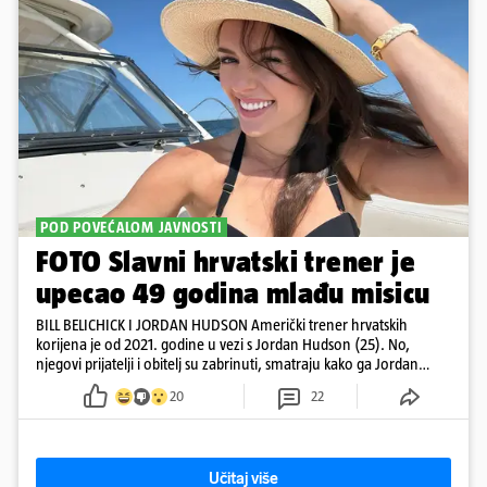
POD POVEĆALOM JAVNOSTI
FOTO Slavni hrvatski trener je
upecao 49 godina mlađu misicu
BILL BELICHICK I JORDAN HUDSON Američki trener hrvatskih
korijena je od 2021. godine u vezi s Jordan Hudson (25). No,
njegovi prijatelji i obitelj su zabrinuti, smatraju kako ga Jordan
kontrolira
20
22
Učitaj više