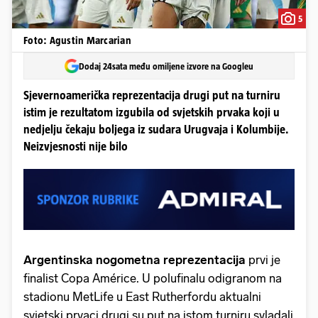
5
Foto: Agustin Marcarian
Dodaj 24sata među omiljene izvore na Googleu
Sjevernoamerička reprezentacija drugi put na turniru
istim je rezultatom izgubila od svjetskih prvaka koji u
nedjelju čekaju boljega iz sudara Urugvaja i Kolumbije.
Neizvjesnosti nije bilo
Argentinska nogometna reprezentacija
prvi je
finalist Copa Américe. U polufinalu odigranom na
stadionu MetLife u East Rutherfordu aktualni
svjetski prvaci drugi su put na istom turniru svladali