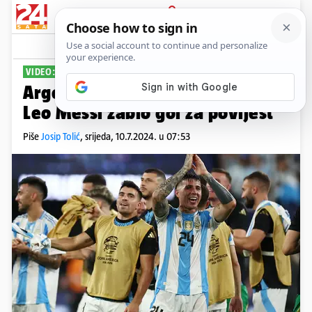
PRIJAVA
Sport
Komentari
44
VIDEO: U FINALU COPE
Argentina nadomak nove titule,
Leo Messi zabio gol za povijest
Piše
Josip Tolić
,
srijeda, 10.7.2024. u 07:53