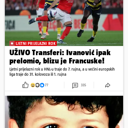
LJETNI PRIJELAZNI ROK
UŽIVO Transferi: Ivanović ipak
prelomio, blizu je Francuske!
Ljetni prijelazni rok u HNL-u traje do 7. rujna, a u većini europskih
liga traje do 31. kolovoza ili 1. rujna
77
335