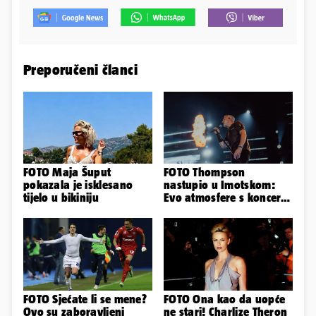
Preporučeni članci
FOTO Maja Šuput
FOTO Thompson
pokazala je isklesano
nastupio u Imotskom:
tijelo u bikiniju
Evo atmosfere s koncerta
na Gospinom docu
FOTO Sjećate li se mene?
FOTO Ona kao da uopće
Ovo su zaboravljeni
ne stari! Charlize Theron