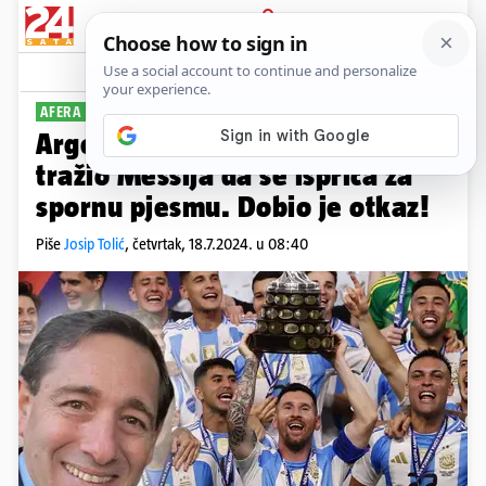
PRIJAVA
Sport
Komentari
5
AFERA AUTOBUS IDE DALJE
Argentinski tajnik za sport je
tražio Messija da se ispriča za
spornu pjesmu. Dobio je otkaz!
Piše
Josip Tolić
,
četvrtak, 18.7.2024. u 08:40