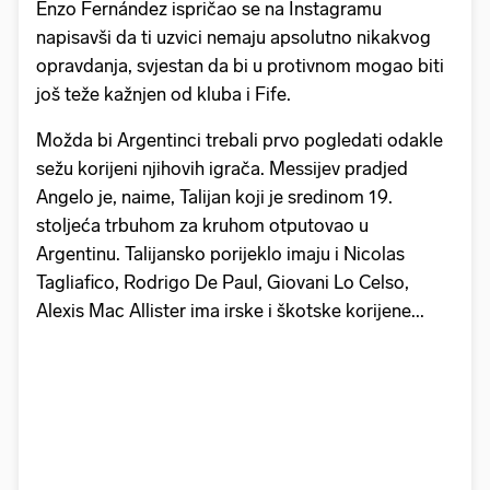
Enzo Fernández ispričao se na Instagramu
napisavši da ti uzvici nemaju apsolutno nikakvog
opravdanja, svjestan da bi u protivnom mogao biti
još teže kažnjen od kluba i Fife.
Možda bi Argentinci trebali prvo pogledati odakle
sežu korijeni njihovih igrača. Messijev pradjed
Angelo je, naime, Talijan koji je sredinom 19.
stoljeća trbuhom za kruhom otputovao u
Argentinu. Talijansko porijeklo imaju i Nicolas
Tagliafico, Rodrigo De Paul, Giovani Lo Celso,
Alexis Mac Allister ima irske i škotske korijene...