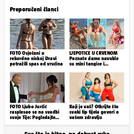
Preporučeni članci
FOTO Osječani u
LJEPOTICE U CRVENOM
rekordno niskoj Dravi
Poznate dame navukle
potražili spas od vrućina
su mini tangice i
grudnjake pa istaknule
obline
FOTO Ljubo Jurčić
Koji je vaš? Otkrijte što
rasplesao se na svadbi
svaki tip tijela govori o
svoje Tije: Pogledajte
vašem zdravlju
kako je izgledalo
vjenčanje...
Sve što je bitno, na dohvat ruke