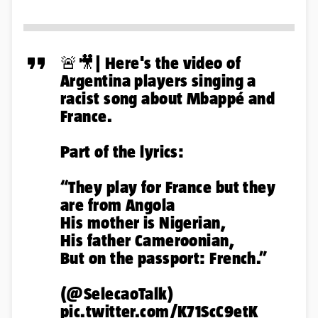
🚨🎥| Here's the video of
Argentina players singing a
racist song about Mbappé and
France.
Part of the lyrics:
“They play for France but they
are from Angola
His mother is Nigerian,
His father Cameroonian,
But on the passport: French.”
(
@SelecaoTalk
)
pic.twitter.com/K71ScC9etK