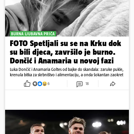
BURNA LJUBAVNA PRIČA
FOTO Spetljali su se na Krku dok
su bili djeca, završilo je burno.
Dončić i Anamaria u novoj fazi
Luka Dončić i Anamaria Goltes od bajke do skandala: zaruke pukle,
krenula bitka za skrbništvo i alimentaciju, a onda šokantan zaokret
6
18