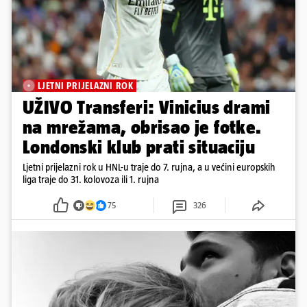
LJETNI PRIJELAZNI ROK
UŽIVO Transferi: Vinicius drami
na mrežama, obrisao je fotke.
Londonski klub prati situaciju
Ljetni prijelazni rok u HNL-u traje do 7. rujna, a u većini europskih
liga traje do 31. kolovoza ili 1. rujna
75
326