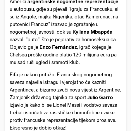
Americi
argentinske nogometne reprezentacije
u autobusu, gdje su pjevali "igraju za Francusku, ali
su iz Angole, majka Nigerijka, otac Kamerunac, na
putovnici Francuz" izazvao je zgražanje u
nogometnoj javnosti, dok su
Kyliana Mbappéa
nazvali "puto", što je pejorativ za homoseksualca.
Objavio ga je
Enzo Fernández
, igrač kojega je
Chelsea prošle godine platio 120 milijuna eura pa
mu sad ruši ugled i sramoti klub.
Fifa je nakon pritužbi Francuskog nogometnog
saveza najavila istragu i vjerojatno će kazniti
Argentince, a bizarno zvuči nova vijest iz Argentine.
Zamjenik državnog tajnika za sport
Julio Garro
izjavio je kako bi se Lionel Messi i vodstvo saveza
trebali ispričati za rasističke i homofobne uzvike
protiv francuske reprezentacije tijekom proslave.
Ekspresno je dobio otkaz!