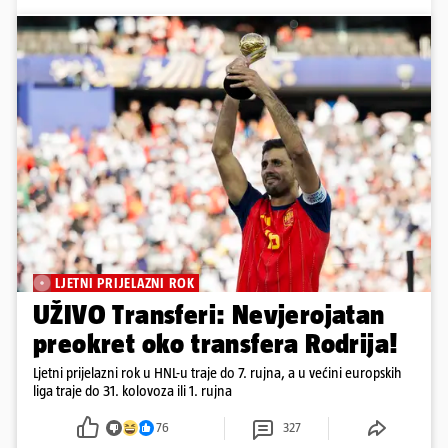
LJETNI PRIJELAZNI ROK
UŽIVO Transferi: Nevjerojatan
preokret oko transfera Rodrija!
Ljetni prijelazni rok u HNL-u traje do 7. rujna, a u većini europskih
liga traje do 31. kolovoza ili 1. rujna
76
327