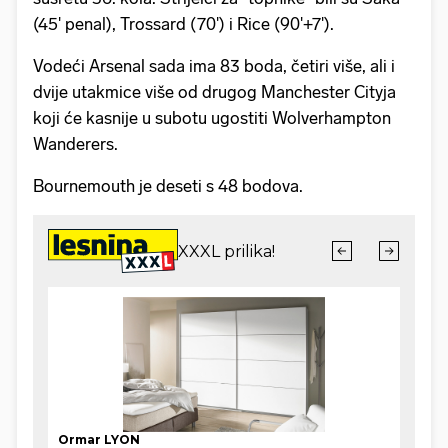
(45' penal), Trossard (70') i Rice (90'+7').
Vodeći Arsenal sada ima 83 boda, četiri više, ali i
dvije utakmice više od drugog Manchester Cityja
koji će kasnije u subotu ugostiti Wolverhampton
Wanderers.
Bournemouth je deseti s 48 bodova.