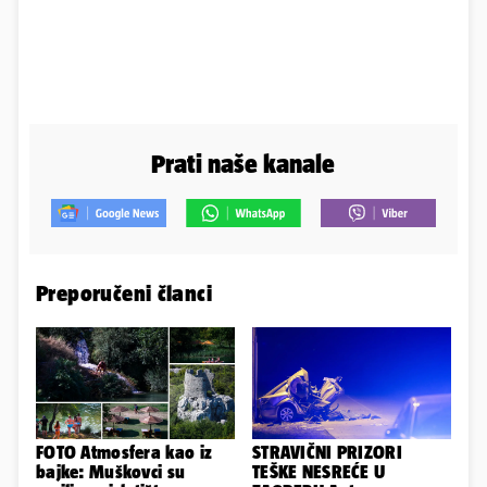
Prati naše kanale
Preporučeni članci
FOTO Atmosfera kao iz
STRAVIČNI PRIZORI
bajke: Muškovci su
TEŠKE NESREĆE U