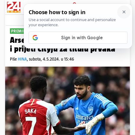
PRIJAVA
Sport
Komentari
2
PREMIER LIGA
Arsenal došao do nove pobjede
i prijeti Cityju za titulu prvaka
Piše
HINA
,
subota, 4.5.2024. u 15:46