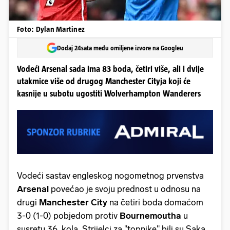
Foto: Dylan Martinez
Dodaj 24sata među omiljene izvore na Googleu
Vodeći Arsenal sada ima 83 boda, četiri više, ali i dvije
utakmice više od drugog Manchester Cityja koji će
kasnije u subotu ugostiti Wolverhampton Wanderers
Vodeći sastav engleskog nogometnog prvenstva
Arsenal
povećao je svoju prednost u odnosu na
drugi
Manchester City
na četiri boda domaćom
3-0 (1-0) pobjedom protiv
Bournemoutha
u
susretu 36. kola. Strijelci za "topnike" bili su Saka