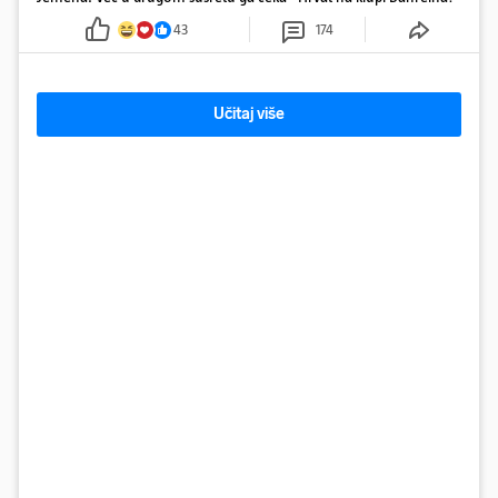
43
174
Učitaj više