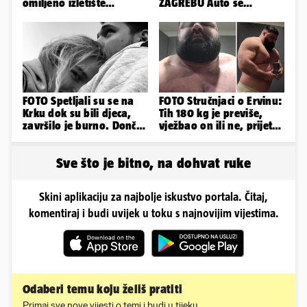
omiljeno izletište
ZAGREBU Auto se
Zadrana, pogledajte
prepolovio, čovjek
zašto
poginuo
FOTO Spetljali su se na
FOTO Stručnjaci o Ervinu:
Krku dok su bili djeca,
Tih 180 kg je previše,
završilo je burno. Dončić
vježbao on ili ne, prijete
i Anamaria u novoj fazi
mu mnoge komplikacije
Sve što je bitno, na dohvat ruke
Skini aplikaciju za najbolje iskustvo portala. Čitaj,
komentiraj i budi uvijek u toku s najnovijim vijestima.
Odaberi temu koju želiš pratiti
Primaj sve nove vijesti o temi i budi u tijeku