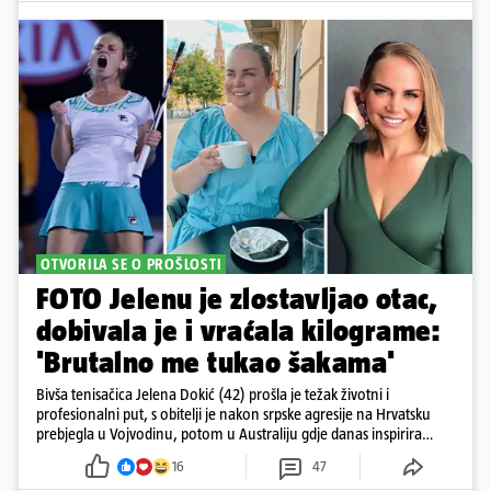
OTVORILA SE O PROŠLOSTI
FOTO Jelenu je zlostavljao otac,
dobivala je i vraćala kilograme:
'Brutalno me tukao šakama'
Bivša tenisačica Jelena Dokić (42) prošla je težak životni i
profesionalni put, s obitelji je nakon srpske agresije na Hrvatsku
prebjegla u Vojvodinu, potom u Australiju gdje danas inspirira
mnoge
16
47