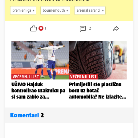
premier liga
bournemouth
arsenal sarandi
1
2
Komentari
2