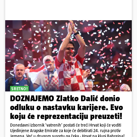
SRETNO!
DOZNAJEMO Zlatko Dalić donio
odluku o nastavku karijere. Evo
koju će reprezentaciju preuzeti!
Donedavni izbornik 'vatrenih' postati će treći Hrvat koji će voditi
Ujedinjene Arapske Emirate za koje će debitirati 24. rujna protiv
Jemena. Već u drugom susretu ga čeka - Hrvat na klupi Bahreina!